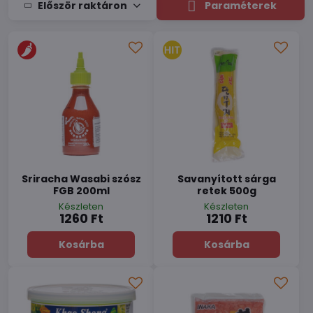
Először raktáron
Paraméterek
Sriracha Wasabi szósz
Savanyított sárga
FGB 200ml
retek 500g
Készleten
Készleten
1260 Ft
1210 Ft
Kosárba
Kosárba