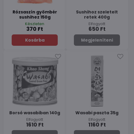
Rózsaszín gyömbér
Sushihoz szeletelt
sushihez 150g
retek 400g
Készleten
Elfogyott
370 Ft
650 Ft
Kosárba
Megjeleníteni
Borsó wasabiban 140g
Wasabi paszta 35g
Elfogyott
Elfogyott
1610 Ft
1160 Ft