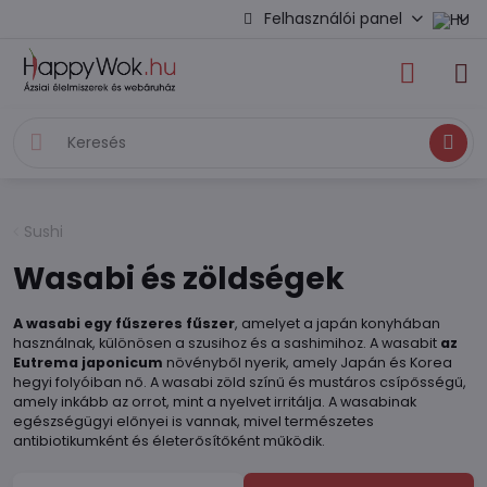
Felhasználói panel
Keresés
Sushi
Wasabi és zöldségek
A wasabi egy fűszeres fűszer
, amelyet a japán konyhában
használnak, különösen a szusihoz és a sashimihoz. A wasabit
az
Eutrema japonicum
növényből nyerik, amely Japán és Korea
hegyi folyóiban nő. A wasabi zöld színű és mustáros csípősségű,
amely inkább az orrot, mint a nyelvet irritálja. A wasabinak
egészségügyi előnyei is vannak, mivel természetes
antibiotikumként és életerősítőként működik.