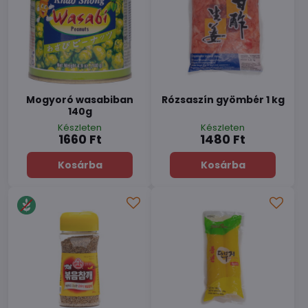
Mogyoró wasabiban
Rózsaszín gyömbér 1 kg
140g
Készleten
Készleten
1660 Ft
1480 Ft
Kosárba
Kosárba