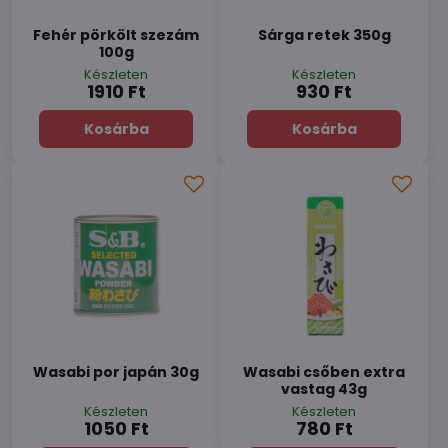
Fehér pörkölt szezám
Sárga retek 350g
100g
Készleten
Készleten
1910 Ft
930 Ft
Kosárba
Kosárba
Wasabi por japán 30g
Wasabi csőben extra
vastag 43g
Készleten
Készleten
1050 Ft
780 Ft