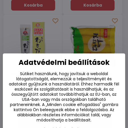
Kosárba
Kosárba
Adatvédelmi beállítások
Sütiket használunk, hogy javítsuk a weboldal
Wasabi paszta japán
Savanyított sárga
látogatottságát, elemezzük a teljesítményét és
S&B 43 g
retek 1 kg
adatokat gyűjtsünk a használatáról. Ehhez harmadik fél
Készleten
Készleten
eszközeit és szolgáltatásait is használhatjuk, és az
760 Ft
2200 Ft
összegyűjtött adatokat továbbíthatjuk az EU-ban, az
USA-ban vagy más országokban található
Kosárba
Kosárba
partnereinknek. A „Minden cookie elfogadása" gombra
kattintva Ön beleegyezik ebbe a feldolgozásba. Az
alábbiakban részletes információkat talál, vagy
módosíthatja a beállításait.