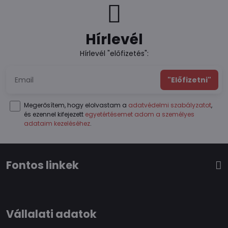
Hírlevél
Hírlevél "előfizetés":
"Előfizetni"
Megerősítem, hogy elolvastam a
adatvédelmi szabályzatot
,
és ezennel kifejezett
egyetértésemet adom a személyes
adataim kezeléséhez
.
Fontos linkek
Vállalati adatok