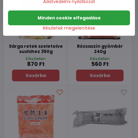
Adatvédelmi nyilatkozat
Minden cookie elfogadása
Részletek megjelenítése
Sárga retek szeletelve
Rózsaszín gyömbér
sushihez 350g
240g
Készleten
Készleten
870 Ft
560 Ft
Kosárba
Kosárba