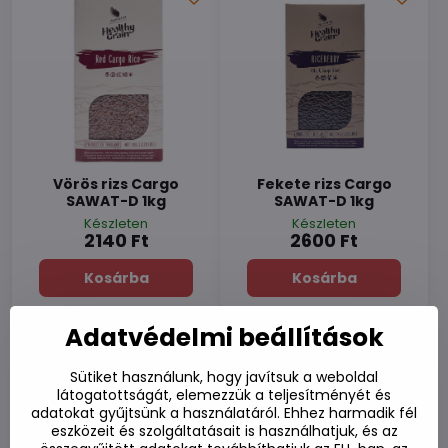
Vörös rizs Cargo
Fekete rizs Cargo
SAWAT-D 1kg
SAWAT-D 1kg
Készleten
Készleten
2140 Ft
2600 Ft
Kosárba
Kosárba
Adatvédelmi beállítások
Sütiket használunk, hogy javítsuk a weboldal
látogatottságát, elemezzük a teljesítményét és
adatokat gyűjtsünk a használatáról. Ehhez harmadik fél
eszközeit és szolgáltatásait is használhatjuk, és az