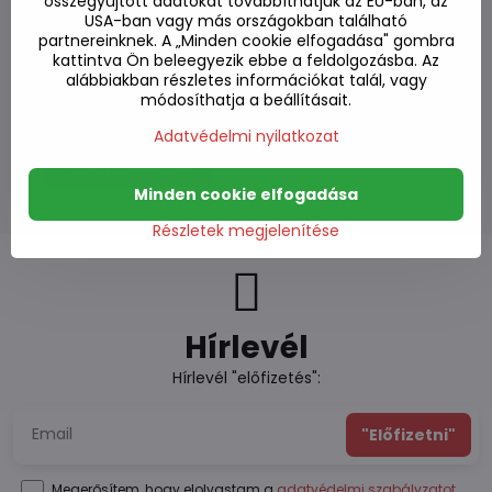
összegyűjtött adatokat továbbíthatjuk az EU-ban, az
USA-ban vagy más országokban található
partnereinknek. A „Minden cookie elfogadása" gombra
kattintva Ön beleegyezik ebbe a feldolgozásba. Az
alábbiakban részletes információkat talál, vagy
Rizs 3 fajta 1kg
módosíthatja a beállításait.
Elfogyott
2080 Ft
Adatvédelmi nyilatkozat
Megjeleníteni
Minden cookie elfogadása
Részletek megjelenítése
Hírlevél
Hírlevél "előfizetés":
"Előfizetni"
Megerősítem, hogy elolvastam a
adatvédelmi szabályzatot
,