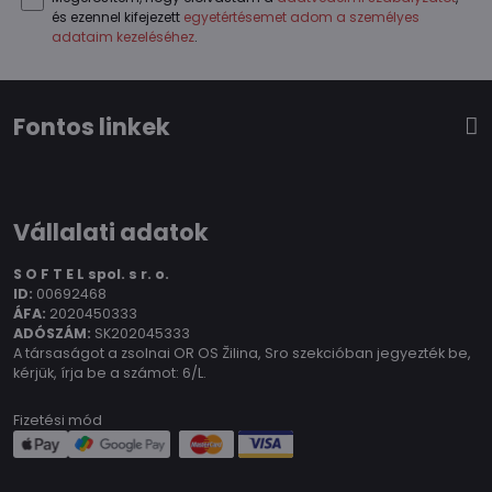
és ezennel kifejezett
egyetértésemet adom a személyes
adataim kezeléséhez
.
Fontos linkek
Vállalati adatok
S O F T E L spol.
s r. o.
ID:
00692468
ÁFA:
2020450333
ADÓSZÁM:
SK202045333
A társaságot a zsolnai OR OS Žilina, Sro szekcióban jegyezték be,
kérjük, írja be a számot: 6/L.
Fizetési mód