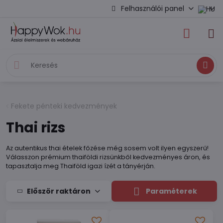
Felhasználói panel
Keresés
Fekete pénteki kedvezmények
Thai rizs
Az autentikus thai ételek főzése még sosem volt ilyen egyszerű!
Válasszon prémium thaiföldi rizsünkből kedvezményes áron, és
tapasztalja meg Thaiföld igazi ízét a tányérján.
Először raktáron
Paraméterek