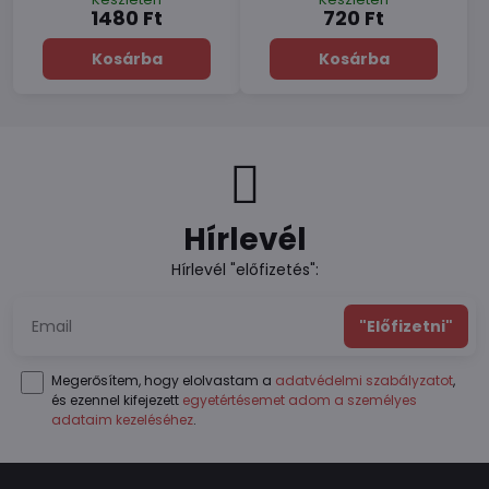
1480 Ft
720 Ft
Kosárba
Kosárba
Hírlevél
Hírlevél "előfizetés":
"Előfizetni"
Megerősítem, hogy elolvastam a
adatvédelmi szabályzatot
,
és ezennel kifejezett
egyetértésemet adom a személyes
adataim kezeléséhez
.