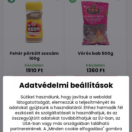
Fehér pörkölt szezám
Vörös bab 500g
100g
Készleten
Készleten
1910 Ft
1360 Ft
Kosárba
Kosárba
Adatvédelmi beállítások
Sütiket használunk, hogy javítsuk a weboldal
látogatottságát, elemezzük a teljesítményét és
adatokat gyűjtsünk a használatáról. Ehhez harmadik fél
eszközeit és szolgáltatásait is használhatjuk, és az
összegyűjtött adatokat továbbíthatjuk az EU-ban, az
USA-ban vagy más országokban található
partnereinknek. A „Minden cookie elfogadása" gombra