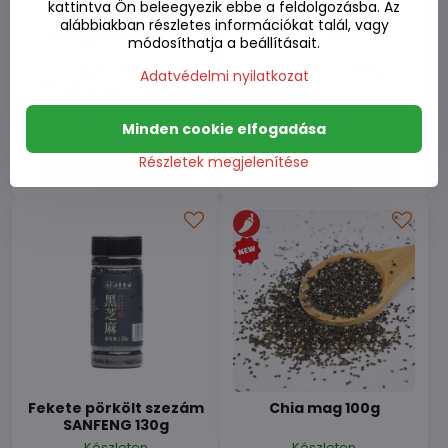
kattintva Ön beleegyezik ebbe a feldolgozásba. Az
alábbiakban részletes információkat talál, vagy
módosíthatja a beállításait.
Egész friss
Szójacsíra 400g
Adatvédelmi nyilatkozat
földimogyoró 500g
Készleten
Készleten
1790 Ft
1150 Ft
Minden cookie elfogadása
Részletek megjelenítése
Kosárba
Kosárba
Fekete pörkölt szezám
Chia mag 100g
SANFENG 130g
Készleten
Készleten