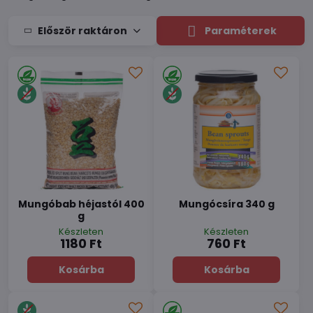
Először raktáron
Paraméterek
Mungóbab héjastól 400
Mungócsíra 340 g
g
Készleten
Készleten
1180 Ft
760 Ft
Kosárba
Kosárba