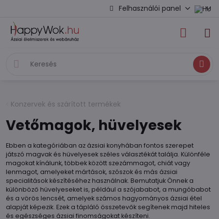
Felhasználói panel
Keresés
Konzervek és szárított termékek
Vetőmagok, hüvelyesek
Ebben a kategóriában az ázsiai konyhában fontos szerepet
játszó magvak és hüvelyesek széles választékát találja. Különféle
magokat kínálunk, többek között szezámmagot, chiát vagy
lenmagot, amelyeket mártások, szószok és más ázsiai
specialitások készítéséhez használnak. Bemutatjuk Önnek a
különböző hüvelyeseket is, például a szójababot, a mungóbabot
és a vörös lencsét, amelyek számos hagyományos ázsiai étel
alapját képezik. Ezek a tápláló összetevők segítenek majd hiteles
és egészséges ázsiai finomságokat készíteni.