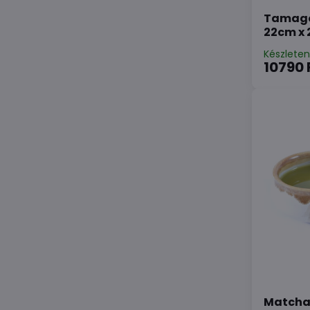
Tamago
22cm x
Készlete
10790 
Matcha