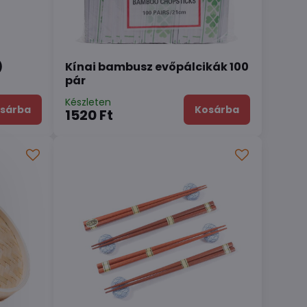
)
Kínai bambusz evőpálcikák 100
pár
Készleten
sárba
Kosárba
1520 Ft