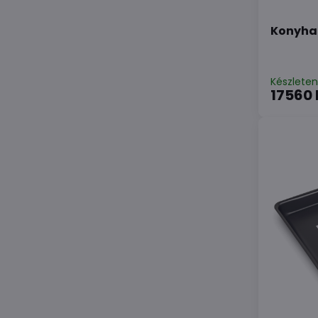
Konyhai
Készlete
17560 