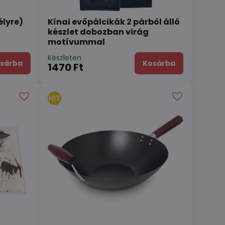
élyre)
Kínai evőpálcikák 2 párból álló
készlet dobozban virág
motívummal
Készleten
sárba
Kosárba
1470 Ft