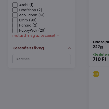
Asahi (1)
Chefshop (2)
edo Japan (61)
Emro (90)
Hanaro (2)
HappyWok (26)
mutasd meg az összeset
Csere 
227g
Keresés szöveg
Készlete
Keresés
710 Ft
szűrési
eredmények
teljes
szöveg
alapján