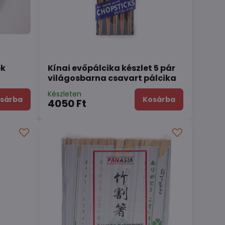
ek
Kínai evőpálcika készlet 5 pár
világosbarna csavart pálcika
Készleten
sárba
Kosárba
4050 Ft