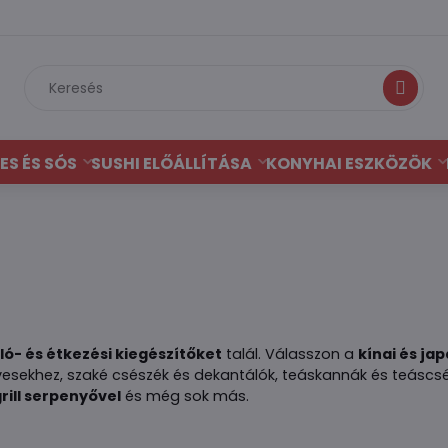
Keresés
ES ÉS SÓS
SUSHI ELŐÁLLÍTÁSA
KONYHAI ESZKÖZÖK
aló- és étkezési kiegészítőket
talál. Válasszon a
kínai és ja
evesekhez, szaké csészék és dekantálók, teáskannák és teáscs
rill serpenyővel
és még sok más.