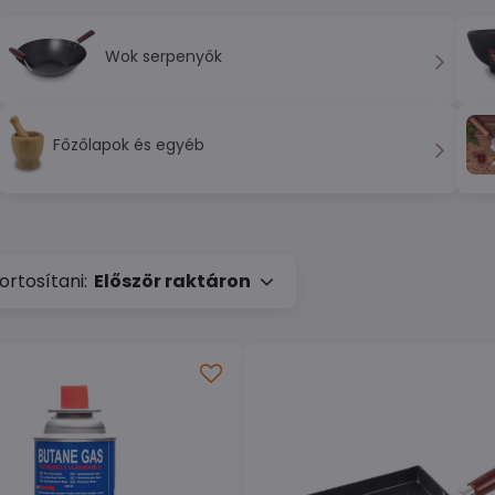
Wok serpenyők
Főzőlapok és egyéb
rtosítani:
Először raktáron