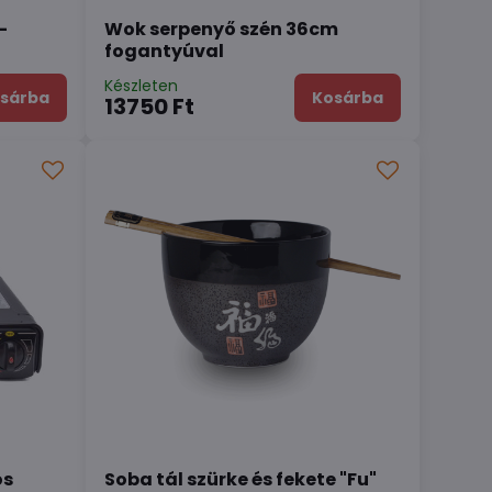
-
Wok serpenyő szén 36cm
fogantyúval
Készleten
sárba
Kosárba
13750 Ft
ós
Soba tál szürke és fekete "Fu"