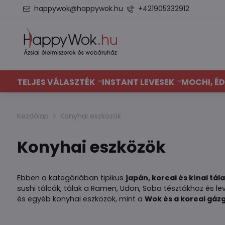
happywok@happywok.hu
+421905332912
TELJES VÁLASZTÉK
INSTANT LEVESEK
MOCHI, ÉD
Kezdőlap
Konyhai eszközök
Konyhai eszközök
Ebben a kategóriában tipikus
japán, koreai és kínai tál
sushi tálcák, tálak a Ramen, Udon, Soba tésztákhoz és l
és egyéb konyhai eszközök, mint a
Wok és a koreai gázg