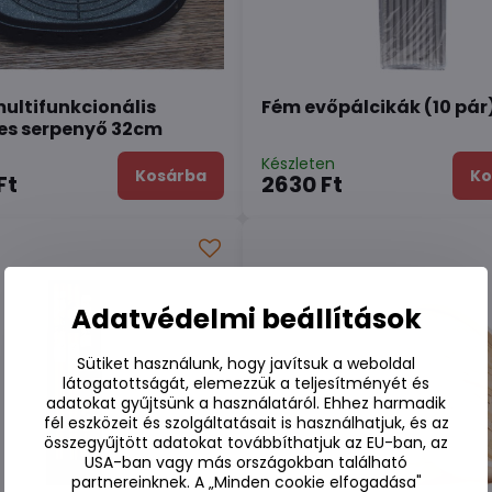
ultifunkcionális
Fém evőpálcikák (10 pár
es serpenyő 32cm
n
Készleten
Kosárba
Ko
Ft
2630 Ft
Adatvédelmi beállítások
Sütiket használunk, hogy javítsuk a weboldal
látogatottságát, elemezzük a teljesítményét és
adatokat gyűjtsünk a használatáról. Ehhez harmadik
fél eszközeit és szolgáltatásait is használhatjuk, és az
összegyűjtött adatokat továbbíthatjuk az EU-ban, az
USA-ban vagy más országokban található
partnereinknek. A „Minden cookie elfogadása"