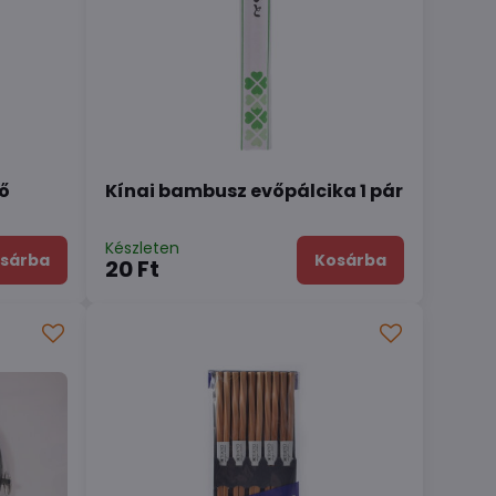
ő
Kínai bambusz evőpálcika 1 pár
Készleten
sárba
Kosárba
20 Ft