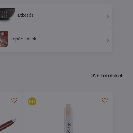
Étkezés
Japán kések
328
tételeket