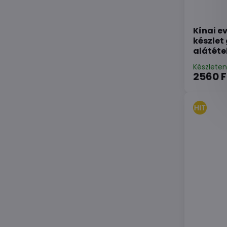
Kínai e
készlet
alátéte
Készlete
2560 F