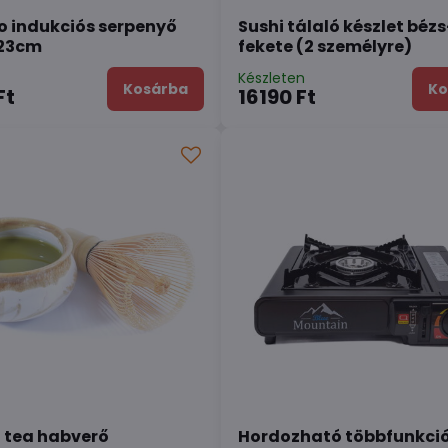
 indukciós serpenyő
Sushi tálaló készlet bézs
 23cm
fekete (2 személyre)
n
Készleten
Kosárba
Ko
Ft
16190 Ft
 tea habverő
Hordozható többfunkci