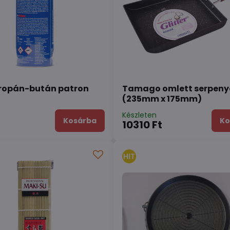
propán-bután patron
Tamago omlett serpeny
(235mm x 175mm)
n
Készleten
Kosárba
Ko
10310 Ft