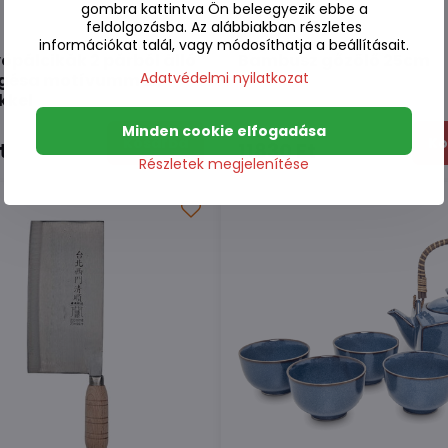
gombra kattintva Ön beleegyezik ebbe a
feldolgozásba. Az alábbiakban részletes
információkat talál, vagy módosíthatja a beállításait.
vőpálcikák 2 párból álló
Bambusz gőzölő 25cm
Adatvédelmi nyilatkozat
 gésa motívummal,
kkel
Minden cookie elfogadása
n
Készleten
Kosárba
Ko
t
11830 Ft
Részletek megjelenítése