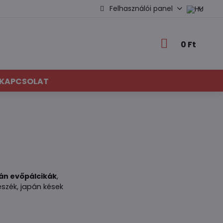
Felhasználói panel
0 Ft
KAPCSOLAT
pán evőpálcikák
,
észék, japán kések