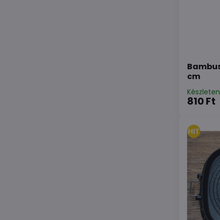
Bambusz
cm
Készlete
810 Ft