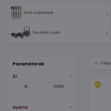
Kínai evőpálcikák
Tea, kávé, szaké
Csopo
Paraméterek
Ár
From:
To:
Gyártó