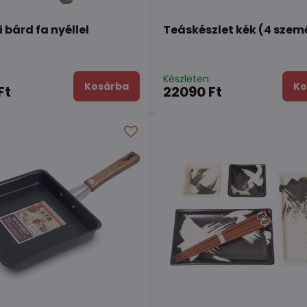
 bárd fa nyéllel
Teáskészlet kék (4 szem
n
Készleten
Kosárba
Ko
Ft
22090 Ft