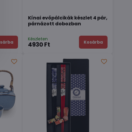
Kínai evőpálcikák készlet 4 pár,
párnázott dobozban
Készleten
sárba
Kosárba
4930 Ft