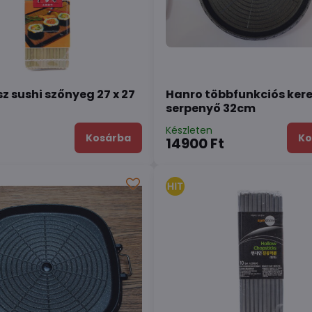
 sushi szőnyeg 27 x 27
Hanro többfunkciós ker
serpenyő 32cm
n
Készleten
Kosárba
Ko
14900 Ft