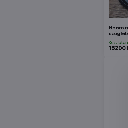
Hanro m
szöglet
Készlete
15200 