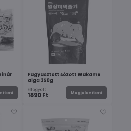
hínár
Fagyasztott sózott Wakame
alga 350g
Elfogyott
níteni
Megjeleníteni
1890 Ft