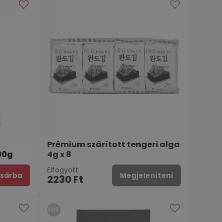
Prémium szárított tengeri alga
00g
4g x 8
Elfogyott
sárba
Megjeleníteni
2230 Ft