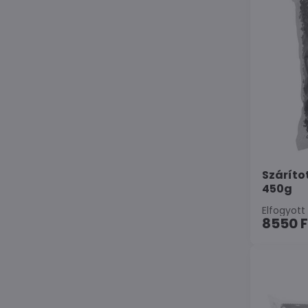
Szárít
450g
Elfogyott
8550 F