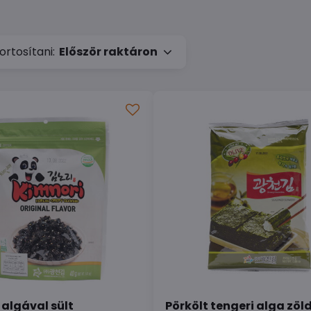
rtosítani:
Először raktáron
 algával sült
Pörkölt tengeri alga zöl