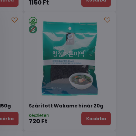
sárba
Kosárba
1150 Ft
150g
Szárított Wakame hínár 20g
Készleten
sárba
Kosárba
720 Ft