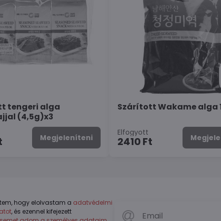
tt tengeri alga
Szárított Wakame alga 
jjal (4,5g)x3
Elfogyott
Megjeleníteni
Megjele
t
2410 Ft
tem, hogy elolvastam a
adatvédelmi
atot
, és ezennel kifejezett
ésemet adom a személyes adataim