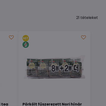
21
tételeket
d tea
Pörkölt fűszerezett Nori hínár