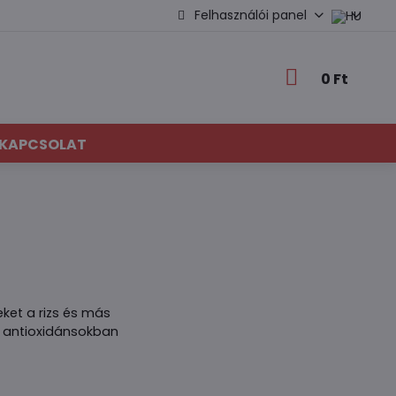
Felhasználói panel
0 Ft
KAPCSOLAT
eket a rizs és más
s antioxidánsokban