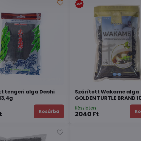
tt tengeri alga Dashi
Szárított Wakame alga
13,4g
GOLDEN TURTLE BRAND 1
n
Készleten
Kosárba
Ko
t
2040 Ft