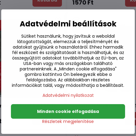
Kosárba
Ko
t
1570 Ft
Adatvédelmi beállítások
Sütiket használunk, hogy javítsuk a weboldal
látogatottságát, elemezzük a teljesítményét és
adatokat gyűjtsünk a használatáról. Ehhez harmadik
fél eszközeit és szolgáltatásait is használhatjuk, és az
összegyűjtött adatokat továbbíthatjuk az EU-ban, az
USA-ban vagy más országokban található
partnereinknek. A „Minden cookie elfogadása"
gombra kattintva Ön beleegyezik ebbe a
feldolgozásba. Az alábbiakban részletes
információkat talál, vagy módosíthatja a beállításait.
Adatvédelmi nyilatkozat
ínár Yakinori Red 50db
Szárított Wakame alga 
Minden cookie elfogadása
n
Készleten
Kosárba
Ko
t
4240 Ft
Részletek megjelenítése