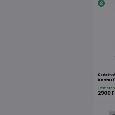
Száríto
Konbu 1
Készlete
2900 F