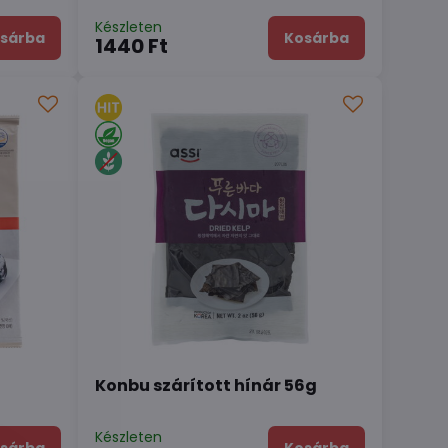
Készleten
sárba
Kosárba
1440 Ft
Konbu szárított hínár 56g
Készleten