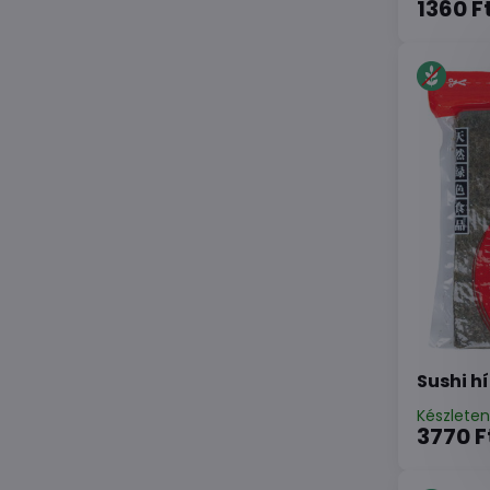
1360 F
Sushi h
Készlete
3770 F