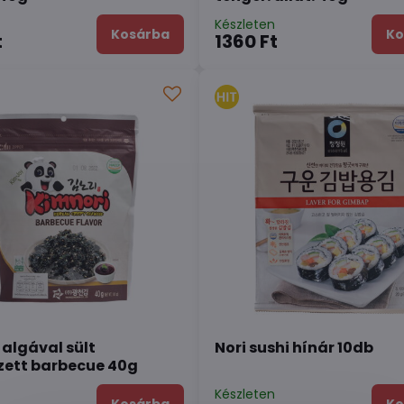
n
Készleten
Kosárba
Ko
t
1360 Ft
 algával sült
Nori sushi hínár 10db
zett barbecue 40g
n
Készleten