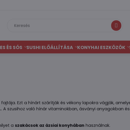
Keresés
ES ÉS SÓS
SUSHI ELŐÁLLÍTÁSA
KONYHAI ESZKÖZÖK
fajtája. Ezt a hínárt szárítják és vékony lapokra vágják, amely
.
. A szusihoz való hínár vitaminokban, ásványi anyagokban é
ilyet a
szakácsok az ázsiai konyhában
használnak.