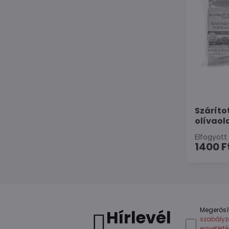
Száríto
olívaola
Elfogyott
1400 F
Megerősí
Hírlevél
szabályz
egyetért