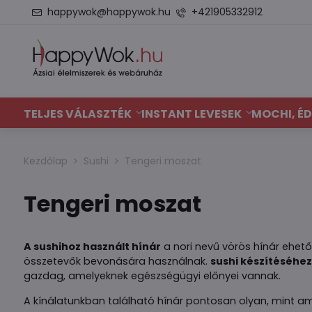
happywok@happywok.hu
+421905332912
TELJES VÁLASZTÉK
INSTANT LEVESEK
MOCHI, ÉD
Kezdőlap
Sushi
Tengeri moszat
Tengeri moszat
A sushihoz használt hínár
a nori nevű vörös hínár ehető 
összetevők bevonására használnak.
sushi készítéséhez
gazdag, amelyeknek egészségügyi előnyei vannak.
A kínálatunkban található hínár pontosan olyan, mint am