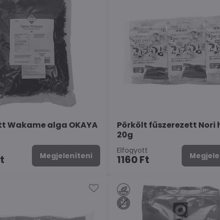
ott Wakame alga OKAYA
Pörkölt fűszerezett Nori 
20g
Elfogyott
Megjeleníteni
Megjele
t
1160 Ft