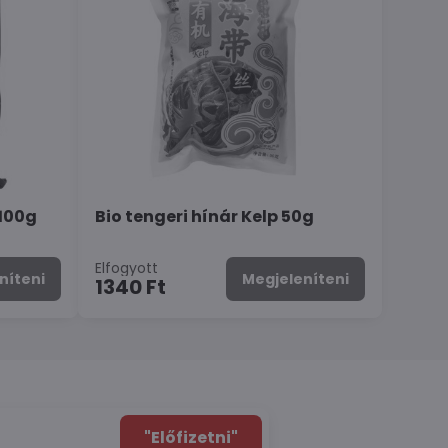
100g
Bio tengeri hínár Kelp 50g
Elfogyott
níteni
Megjeleníteni
1340 Ft
"Előfizetni"