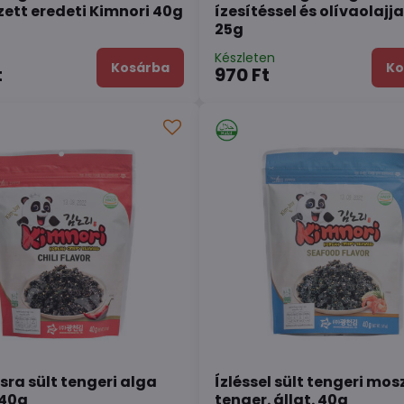
zett eredeti Kimnori 40g
ízesítéssel és olívaolajja
25g
n
Készleten
Kosárba
Ko
t
970 Ft
ra sült tengeri alga
Ízléssel sült tengeri mos
 40g
tenger. állat. 40g