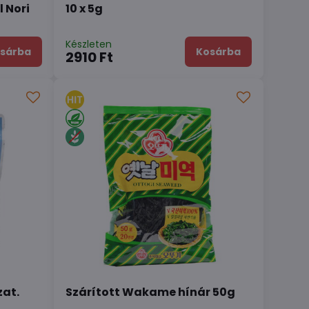
l Nori
10 x 5g
Készleten
sárba
Kosárba
2910 Ft
zat.
Szárított Wakame hínár 50g