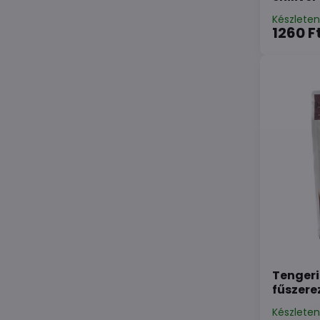
Készlete
1260 F
Tengeri
fűszere
Készlete