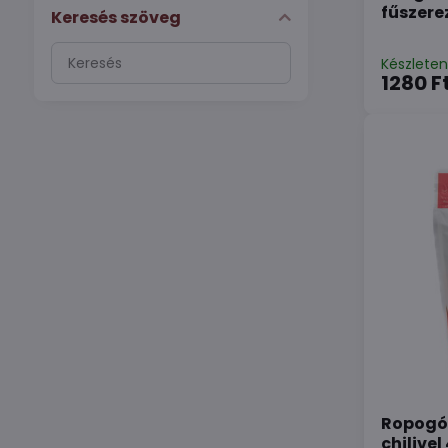
fűszere
Keresés szöveg
Keresés
Készlete
szűrési
1280 F
eredmények
teljes
szöveg
alapján
Ropogós
chilivel