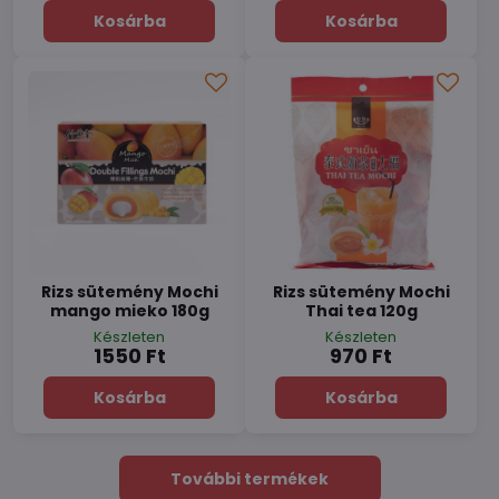
Kosárba
Kosárba
Rizs sütemény Mochi
Rizs sütemény Mochi
mango mieko 180g
Thai tea 120g
Készleten
Készleten
1550 Ft
970 Ft
Kosárba
Kosárba
További termékek