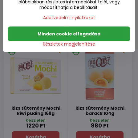
alábbiakban részletes információkat talál, vagy
Rizs sütemények Mochi
Rizs sütemények Mochi
módosíthatja a beállításait.
mix 250g
mix gyümölcs 120g
Készleten
Készleten
Adatvédelmi nyilatkozat
2090 Ft
1050 Ft
Kosárba
Kosárba
Minden cookie elfogadása
Részletek megjelenítése
Rizs sütemény Mochi
Rizs sütemény Mochi
kiwi puding 168g
barack 104g
Készleten
Készleten
1220 Ft
880 Ft
Kosárba
Kosárba