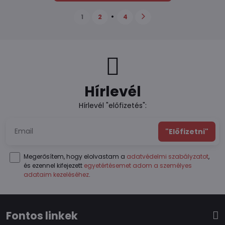
1
2
4
Hírlevél
Hírlevél "előfizetés":
"Előfizetni"
Megerősítem, hogy elolvastam a
adatvédelmi szabályzatot
,
és ezennel kifejezett
egyetértésemet adom a személyes
adataim kezeléséhez
.
Fontos linkek