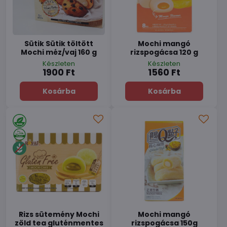
Sütik Sütik töltött
Mochi mangó
Mochi méz/vaj 160 g
rizspogácsa 120 g
Készleten
Készleten
1900 Ft
1560 Ft
Kosárba
Kosárba
Rizs sütemény Mochi
Mochi mangó
zöld tea gluténmentes
rizspogácsa 150g