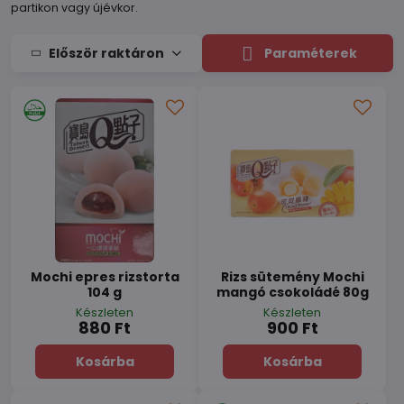
partikon vagy újévkor.
Először raktáron
Paraméterek
Mochi epres rizstorta
Rizs sütemény Mochi
104 g
mangó csokoládé 80g
Készleten
Készleten
880 Ft
900 Ft
Kosárba
Kosárba