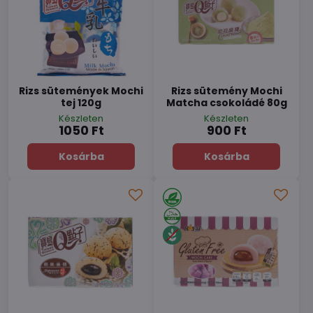
Rizs sütemények Mochi
Rizs sütemény Mochi
tej 120g
Matcha csokoládé 80g
Készleten
Készleten
1050 Ft
900 Ft
Kosárba
Kosárba