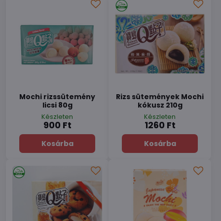
Mochi rizssütemény
Rizs sütemények Mochi
licsi 80g
kókusz 210g
Készleten
Készleten
900 Ft
1260 Ft
Kosárba
Kosárba