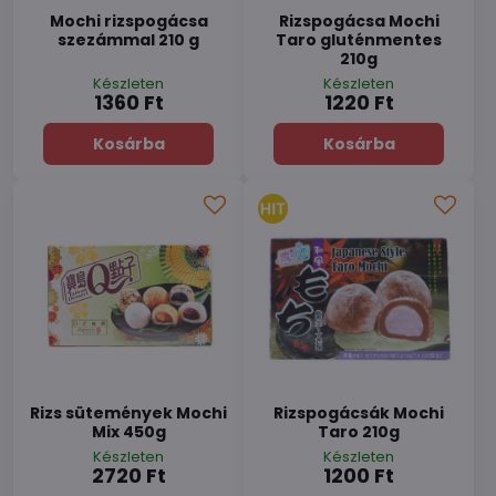
Mochi rizspogácsa
Rizspogácsa Mochi
szezámmal 210 g
Taro gluténmentes
210g
Készleten
Készleten
1360 Ft
1220 Ft
Kosárba
Kosárba
Rizs sütemények Mochi
Rizspogácsák Mochi
Mix 450g
Taro 210g
Készleten
Készleten
2720 Ft
1200 Ft