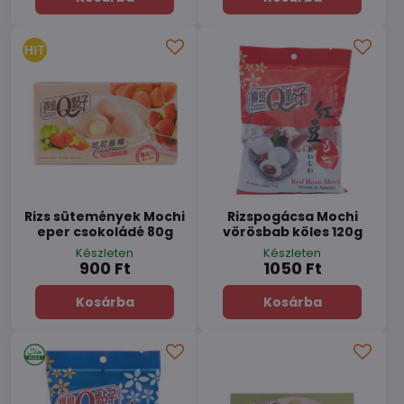
Rizs sütemények Mochi
Rizspogácsa Mochi
eper csokoládé 80g
vörösbab köles 120g
Készleten
Készleten
900 Ft
1050 Ft
Kosárba
Kosárba