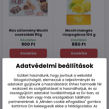
Rizs sütemény Mochi
Mochi mangós
csokoládé 80g
rizspogácsa 104 g
Készleten
Készleten
900 Ft
880 Ft
Kosárba
Kosárba
Adatvédelmi beállítások
Sütiket használunk, hogy javítsuk a weboldal
látogatottságát, elemezzük a teljesítményét és
adatokat gyűjtsünk a használatáról. Ehhez harmadik fél
eszközeit és szolgáltatásait is használhatjuk, és az
összegyűjtött adatokat továbbíthatjuk az EU-ban, az
USA-ban vagy más országokban található
partnereinknek. A „Minden cookie elfogadása" gombra
kattintva Ön beleegyezik ebbe a feldolgozásba. Az