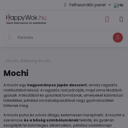
Felhasználói panel
Keresés
Mochi, édesség és sós
Mochi
A mochi egy
hagyományos japán desszert
, amely ragadós
rizstésztából készül. A ragadós rizst párolják, majd sima tésztává
gyúrják. A tésztából kis golyókat formáznak, amelyeket különböző
töltelékkel, például vörösbabpasztával vagy gyümölcsökkel
töltenek meg.
A mochi puha és szívós állagú, kellemesen harapható. A mochit a
szerencse
és a bőség szimbólumának
tekintik, és gyakran
szolgálják fel különleges alkalmakkor, például születésnapi