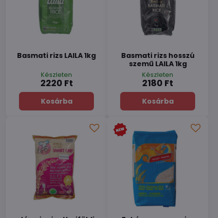
Basmati rizs LAILA 1kg
Basmati rizs hosszú
szemű LAILA 1kg
Készleten
Készleten
2220 Ft
2180 Ft
Kosárba
Kosárba