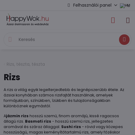
Felhasználói panel
Keresés
Rizs, tészta, tészta
Rizs
A rizs a világ egyik legelterjedtebb és legnépszerűbb étele. Az
ázsiai konyhában számos rizsfajtát használnak, amelyek
formájukban, színükben, ízükben és tulajdonságaikban
különböznek egymástól.
A
jázmin rizs
hosszú szemű, finom aromájú, kissé ragacsos
állagú rizs.
Basmati rizs
- hosszú szemű rizs, jellegzetes
aromával és száraz állaggal.
Sushi rizs
- rövid vagy közepes
hosszúságú, magas keményítőtartalmú rizs, amely főzéskor