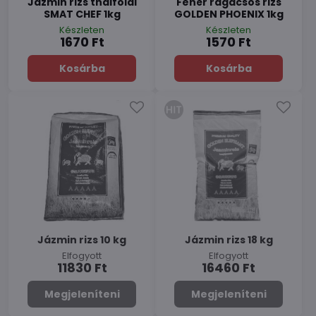
Jázmin rizs thaiföldi
Fehér ragacsos rizs
SMAT CHEF 1kg
GOLDEN PHOENIX 1kg
Készleten
Készleten
1670 Ft
1570 Ft
Kosárba
Kosárba
Jázmin rizs 10 kg
Jázmin rizs 18 kg
Elfogyott
Elfogyott
11830 Ft
16460 Ft
Megjeleníteni
Megjeleníteni