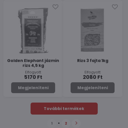
Golden Elephant jázmin
Rizs 3 fajta 1kg
rizs 4,5 kg
Elfogyott
Elfogyott
5170 Ft
2080 Ft
Megjeleníteni
Megjeleníteni
További termékek
1
2