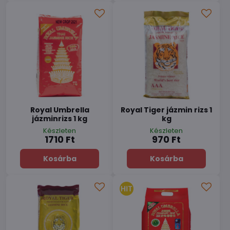
Royal Umbrella
Royal Tiger jázmin rizs 1
jázminrizs 1 kg
kg
Készleten
Készleten
1710 Ft
970 Ft
Kosárba
Kosárba