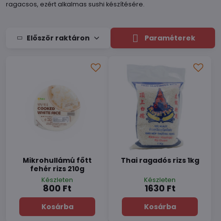
ragacsos, ezért alkalmas sushi készítésére.
Először raktáron
Paraméterek
Mikrohullámú főtt
Thai ragadós rizs 1kg
fehér rizs 210g
Készleten
Készleten
800 Ft
1630 Ft
Kosárba
Kosárba