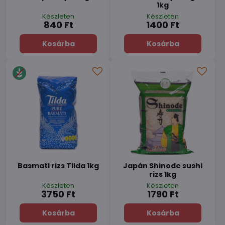
1kg
Készleten
Készleten
840 Ft
1400 Ft
Kosárba
Kosárba
Basmati rizs Tilda 1kg
Japán Shinode sushi
rizs 1kg
Készleten
Készleten
3750 Ft
1790 Ft
Kosárba
Kosárba