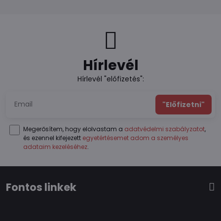
Hírlevél
Hírlevél "előfizetés":
"Előfizetni"
Megerősítem, hogy elolvastam a
adatvédelmi szabályzatot
,
és ezennel kifejezett
egyetértésemet adom a személyes
adataim kezeléséhez
.
Fontos linkek