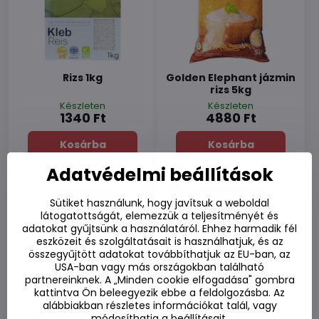
Rizs 1kg
Golden Elephant jázmin
rizs 5kg
Készleten
Készleten
1340 Ft
4880 Ft
Kosárba
Kosárba
Adatvédelmi beállítások
Sütiket használunk, hogy javítsuk a weboldal
látogatottságát, elemezzük a teljesítményét és
adatokat gyűjtsünk a használatáról. Ehhez harmadik fél
eszközeit és szolgáltatásait is használhatjuk, és az
összegyűjtött adatokat továbbíthatjuk az EU-ban, az
USA-ban vagy más országokban található
partnereinknek. A „Minden cookie elfogadása" gombra
kattintva Ön beleegyezik ebbe a feldolgozásba. Az
alábbiakban részletes információkat talál, vagy
Fekete rizs Cargo
Kimpo prémium rizs 1 kg
módosíthatja a beállításait.