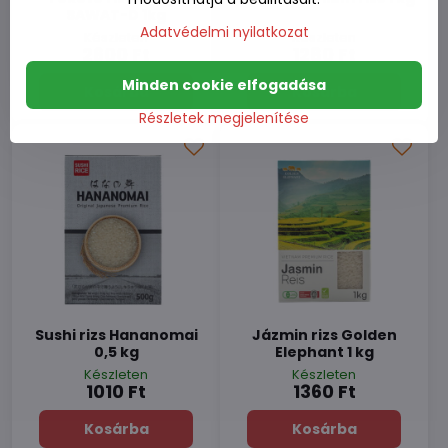
SAWAT-D 1kg
Adatvédelmi nyilatkozat
Készleten
Készleten
2600 Ft
1280 Ft
Minden cookie elfogadása
Kosárba
Kosárba
Részletek megjelenítése
Sushi rizs Hananomai
Jázmin rizs Golden
0,5 kg
Elephant 1 kg
Készleten
Készleten
1010 Ft
1360 Ft
Kosárba
Kosárba