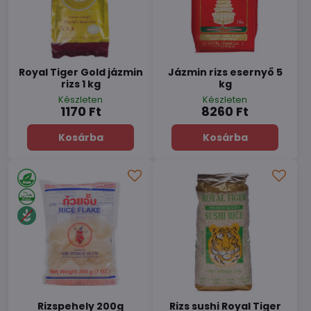
Royal Tiger Gold jázmin
Jázmin rizs esernyő 5
rizs 1 kg
kg
Készleten
Készleten
1170 Ft
8260 Ft
Kosárba
Kosárba
Rizspehely 200g
Rizs sushi Royal Tiger