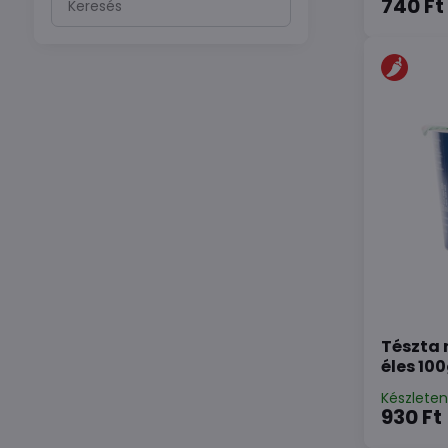
740 Ft
szűrési
eredmények
teljes
szöveg
alapján
Tészta 
éles 10
Készlete
930 Ft