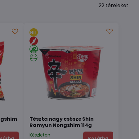
22
tételeket
ngshim
Tészta nagy csésze Shin
Ramyun Nongshim 114g
Készleten
sárba
Kosárba