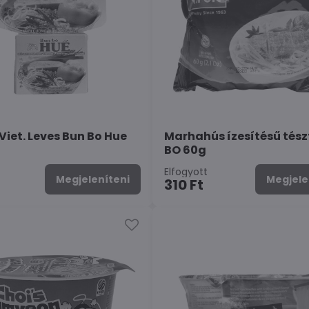
 Viet. Leves Bun Bo Hue
Marhahús ízesítésű tés
BO 60g
Elfogyott
Megjeleníteni
Megjele
310 Ft