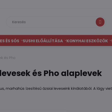
Keresés
ES ÉS SÓS
SUSHI ELŐÁLLÍTÁSA
KONYHAI ESZKÖZÖK
ek és Pho
evesek és Pho alaplevek
s, marhahús ízesítésű ázsiai leveseink kínálatából. A lágy viet