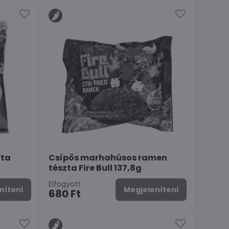
zta
Csípős marhahúsos ramen
tészta Fire Bull 137,8g
Elfogyott
níteni
Megjeleníteni
680 Ft