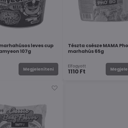
marhahúsos leves cup
Tészta csésze MAMA Pho
Ramyeon 107g
marhahús 65g
Elfogyott
Megjeleníteni
Megjele
1110 Ft