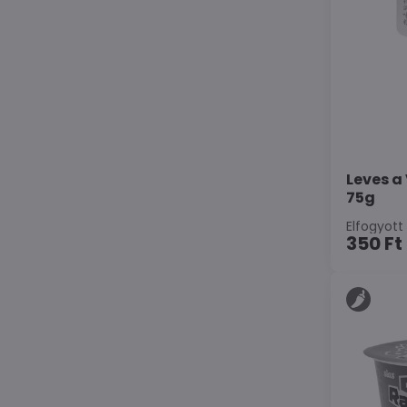
Leves a
75g
Elfogyott
350 Ft