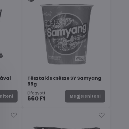
tával
Tészta kis csésze SY Samyang
65g
Elfogyott
níteni
Megjeleníteni
660 Ft