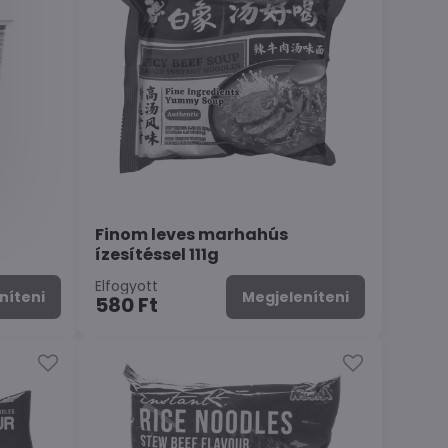
Finom leves marhahús
ízesítéssel 111g
Elfogyott
níteni
Megjeleníteni
580 Ft