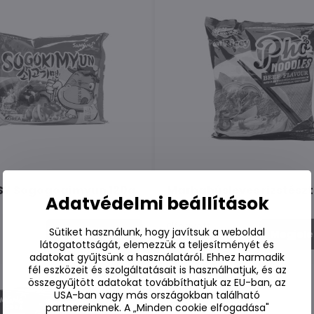
 SY Sogogogimyun 120g
Marhahúsleves rizstész
Adatvédelmi beállítások
70g
Elfogyott
Sütiket használunk, hogy javítsuk a weboldal
Megjeleníteni
Megjele
410 Ft
látogatottságát, elemezzük a teljesítményét és
adatokat gyűjtsünk a használatáról. Ehhez harmadik
fél eszközeit és szolgáltatásait is használhatjuk, és az
összegyűjtött adatokat továbbíthatjuk az EU-ban, az
USA-ban vagy más országokban található
partnereinknek. A „Minden cookie elfogadása"