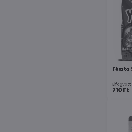
Tészta 
Elfogyott
710 Ft