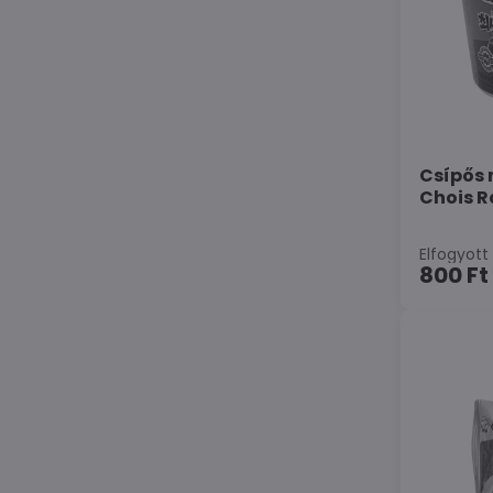
Csípős 
Chois 
Elfogyott
800 Ft