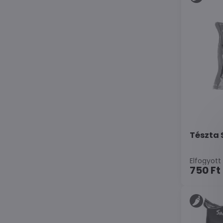
Tészta
Elfogyott
750 Ft