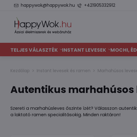
happywok@happywok.hu
+421905332912
TELJES VÁLASZTÉK
INSTANT LEVESEK
MOCHI, ÉD
Kezdőlap
Instant levesek és ramen
Marhahúsos leves
Autentikus marhahúsos l
Szereti a marhahúsleves őszinte ízét? Válasszon autentiku
a laktató ramen specialitásokig. Minden raktáron!