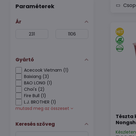
Csopo
Paraméterek
Ár
From:
To:
Gyártó
Acecook Vietnam (1)
Baixiang (3)
BAO LONG (1)
Choi's (2)
Fire Bull (1)
L.J. BROTHER (1)
mutasd meg az összeset
Tészta 
Nongsh
Keresés szöveg
Készlete
Keresés