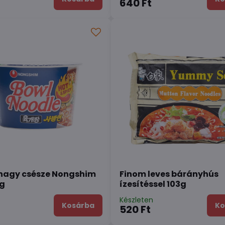
640 Ft
nagy csésze Nongshim
Finom leves bárányhús
0g
ízesítéssel 103g
n
Készleten
Kosárba
Ko
520 Ft