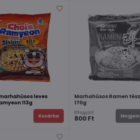
marhahúsos leves
Marhahúsos Ramen tés
amyeon 113g
170g
n
Elfogyott
Kosárba
Megjele
800 Ft