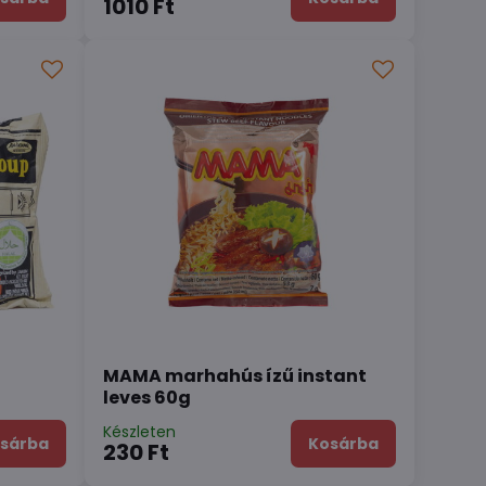
1010 Ft
MAMA marhahús ízű instant
leves 60g
Készleten
sárba
Kosárba
230 Ft