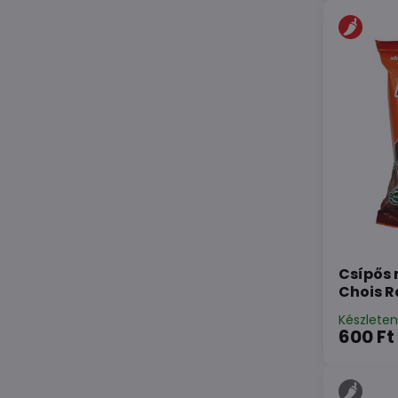
Csípős 
Chois R
Készlete
600 Ft