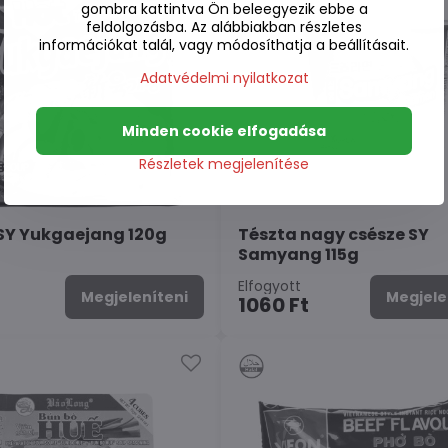
gombra kattintva Ön beleegyezik ebbe a
feldolgozásba. Az alábbiakban részletes
információkat talál, vagy módosíthatja a beállításait.
Adatvédelmi nyilatkozat
Minden cookie elfogadása
Részletek megjelenítése
SY Yukgaejang 120g
Tészta nagy csésze SY
Samyang 115g
Elfogyott
Megjeleníteni
Megjele
1060 Ft