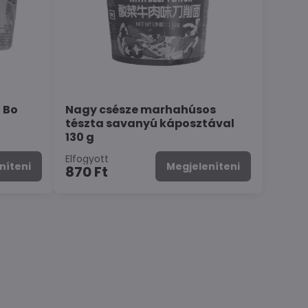
 Bo
Nagy csésze marhahúsos
tészta savanyú káposztával
130 g
Elfogyott
níteni
Megjeleníteni
870 Ft