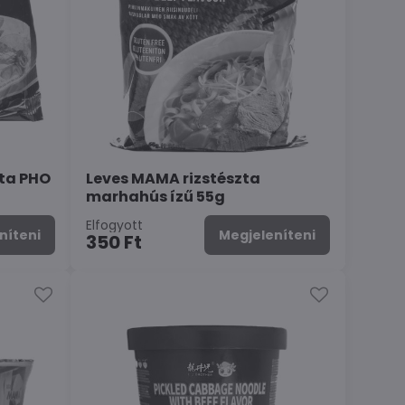
zta PHO
Leves MAMA rizstészta
marhahús ízű 55g
Elfogyott
níteni
Megjeleníteni
350 Ft