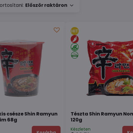
rtosítani:
Először raktáron
kis csésze Shin Ramyun
Tészta Shin Ramyun No
im 68g
120g
n
Készleten
Kosárba
Ko