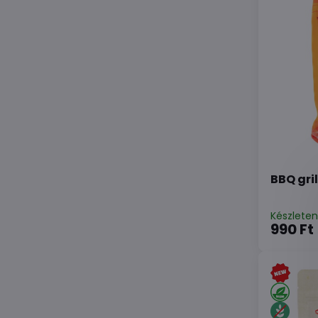
BBQ gri
Készlete
990 Ft