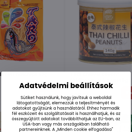
llezett halchips 52g
Thai chilivel bevont
földimogyoró GTB140g
Adatvédelmi beállítások
n
Készleten
Kosárba
Ko
900 Ft
Sütiket használunk, hogy javítsuk a weboldal
látogatottságát, elemezzük a teljesítményét és
adatokat gyűjtsünk a használatáról. Ehhez harmadik
fél eszközeit és szolgáltatásait is használhatjuk, és az
összegyűjtött adatokat továbbíthatjuk az EU-ban, az
USA-ban vagy más országokban található
partnereinknek. A „Minden cookie elfogadása"