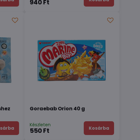
940 Ft
shez
Goraebab Orion 40 g
Készleten
sárba
Kosárba
550 Ft