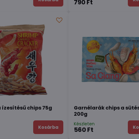
790 Ft
 ízesítésű chips 75g
Garnélarák chips a süté
200g
n
Készleten
Kosárba
Ko
560 Ft