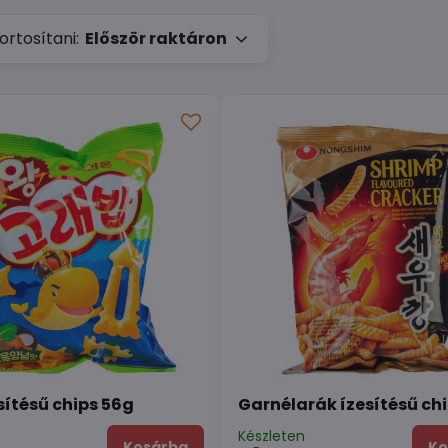
rtosítani:
Először raktáron
sítésű chips 56g
Garnélarák ízesítésű ch
n
Készleten
Kosárba
Ko