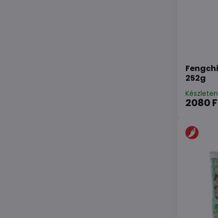
Fengchi
252g
Készlete
2080 F