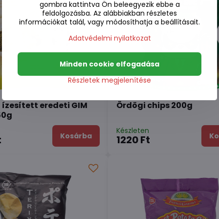
gombra kattintva Ön beleegyezik ebbe a
feldolgozásba. Az alábbiakban részletes
információkat talál, vagy módosíthatja a beállításait.
Adatvédelmi nyilatkozat
Minden cookie elfogadása
Részletek megjelenítése
 ízesített eredeti GIM
Ördögi chips 200g
50g
n
Készleten
Kosárba
Ko
t
1220 Ft