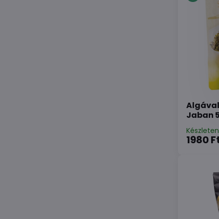
Algával
Jaban 
Készlete
1980 F