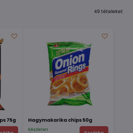
49
tételeket
ips 75g
Hagymakarika chips 50g
Készleten
sárba
Kosárba