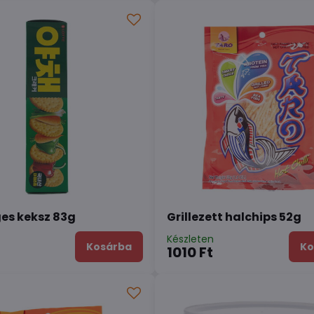
es keksz 83g
Grillezett halchips 52g
n
Készleten
Kosárba
Ko
1010 Ft