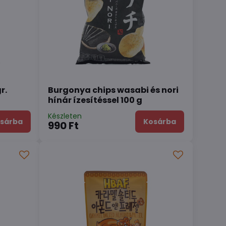
r.
Burgonya chips wasabi és nori
hínár ízesítéssel 100 g
Készleten
sárba
Kosárba
990 Ft