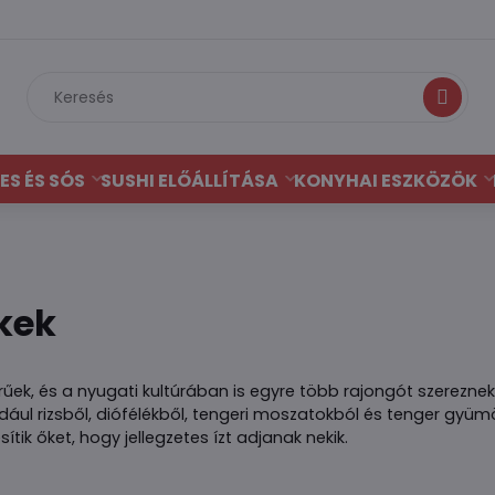
Keresés
ES ÉS SÓS
SUSHI ELŐÁLLÍTÁSA
KONYHAI ESZKÖZÖK
kek
űek, és a nyugati kultúrában is egyre több rajongót szerezne
dául rizsből, diófélékből, tengeri moszatokból és tenger gyümö
tik őket, hogy jellegzetes ízt adjanak nekik.