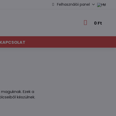
Felhasználói panel
0 Ft
KAPCSOLAT
k maguknak. Ezek a
lcseiből készülnek.