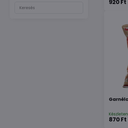
920 Ft
Keresés
szűrési
eredmények
teljes
szöveg
alapján
Garnéla
Készlete
870 Ft