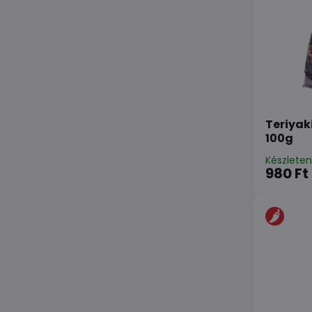
Teriyak
100g
Készlete
980 Ft