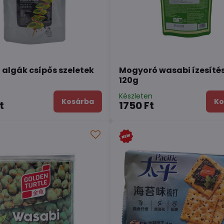
 algák csípős szeletek
Mogyoró wasabi ízesítés
120g
n
Készleten
Kosárba
Ko
t
1750 Ft