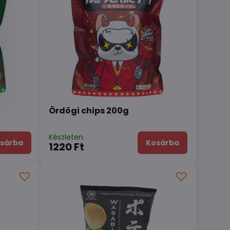
Ördögi chips 200g
Készleten
sárba
Kosárba
1220 Ft