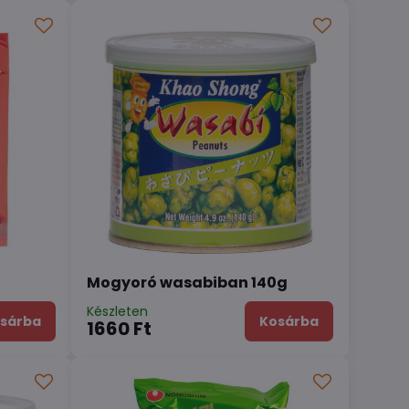
Mogyoró wasabiban 140g
Készleten
sárba
Kosárba
1660 Ft