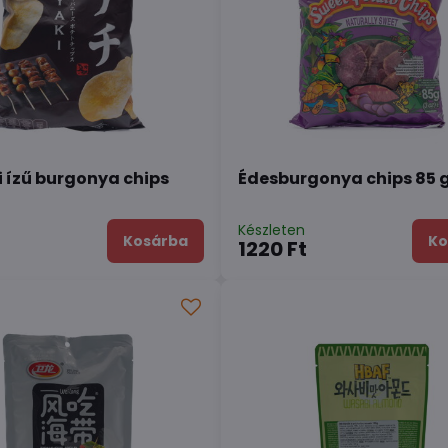
i ízű burgonya chips
Édesburgonya chips 85 g
n
Készleten
Kosárba
Ko
1220 Ft