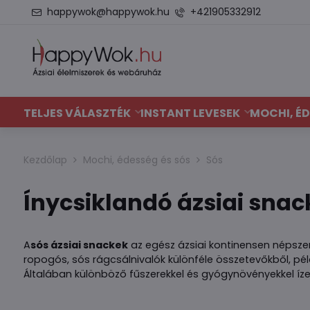
happywok@happywok.hu
+421905332912
TELJES VÁLASZTÉK
INSTANT LEVESEK
MOCHI, ÉD
Kezdőlap
Mochi, édesség és sós
Sós
Ínycsiklandó ázsiai snac
A
sós ázsiai snackek
az egész ázsiai kontinensen népszer
ropogós, sós rágcsálnivalók különféle összetevőkből, pél
Általában különböző fűszerekkel és gyógynövényekkel ízesí