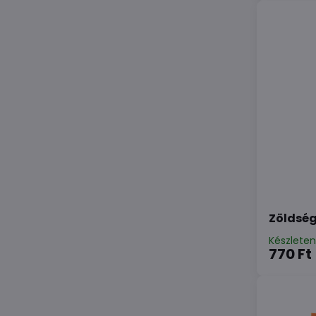
Zöldség
Készlete
770 Ft