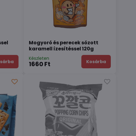
sel
Mogyoró és perecek sózott
karamell ízesítéssel 120g
Készleten
sárba
Kosárba
1660 Ft