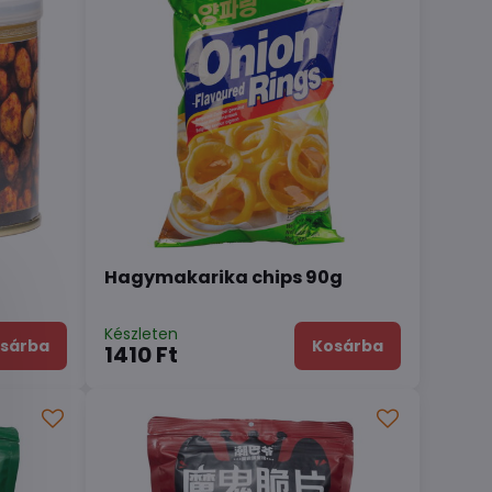
Hagymakarika chips 90g
Készleten
sárba
Kosárba
1410 Ft