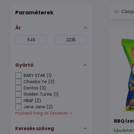
Csopo
Paraméterek
Ár
From:
To:
Gyártó
BABY STAR (1)
Chaoba Ye (3)
Doritos (3)
Golden Turtle (1)
HBAF (2)
Jane Jane (2)
mutasd meg az összeset
BBQ íze
Keresés szöveg
Készlete