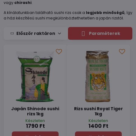
vagy
chirashi
.
A kínálatunkban található sushi rizs csak a
legjobb minőségű
, így
a házi készítésű sushi megkülönböztethetetlen a japán rizstől.
Először raktáron
Paraméterek
Japán Shinode sushi
Rizs sushi Royal Tiger
rizs 1kg
1kg
Készleten
Készleten
1790 Ft
1400 Ft