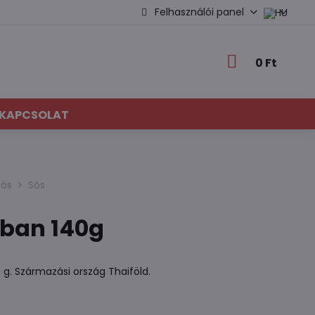
Felhasználói panel
0 Ft
KAPCSOLAT
sós
Sós
ban 140g
g. Származási ország Thaiföld.