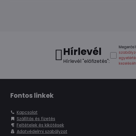
Megerősí
Hírlevél
szabályz
egyetért
Hírlevél "előfizetés":
kezelésé
Fontos linkek
Kapcsolat
Szállítás és fizetés
Feltételek és kikötések
Adatvédelmi szabályzat