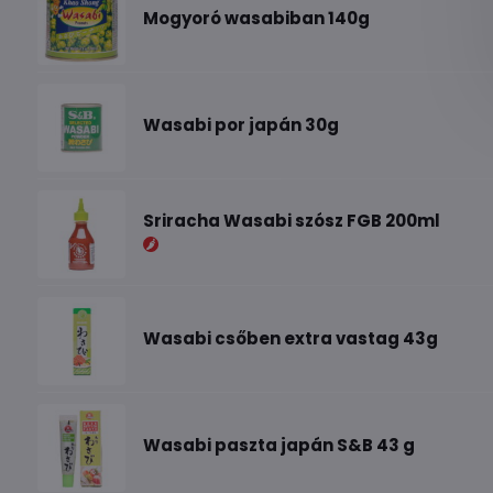
Mogyoró wasabiban 140g
Wasabi por japán 30g
Sriracha Wasabi szósz FGB 200ml
Wasabi csőben extra vastag 43g
Wasabi paszta japán S&B 43 g