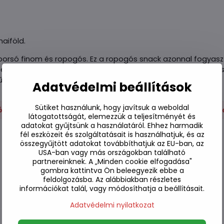
aiföld.
orsó finom és ropogós. Ez a ropogós snack azonnal fogyaszt
 fehérjében gazdag, és egészséges alternatívája a chipsnek 
ű, és tökéletes nassolnivaló bárhol és bármikor.
Adatvédelmi beállítások
Sütiket használunk, hogy javítsuk a weboldal
ós
Sós
Fűszeres
Sushi
Wasabi és zö
látogatottságát, elemezzük a teljesítményét és
adatokat gyűjtsünk a használatáról. Ehhez harmadik
fél eszközeit és szolgáltatásait is használhatjuk, és az
összegyűjtött adatokat továbbíthatjuk az EU-ban, az
USA-ban vagy más országokban található
partnereinknek. A „Minden cookie elfogadása"
gombra kattintva Ön beleegyezik ebbe a
feldolgozásba. Az alábbiakban részletes
információkat talál, vagy módosíthatja a beállításait.
Adatvédelmi nyilatkozat