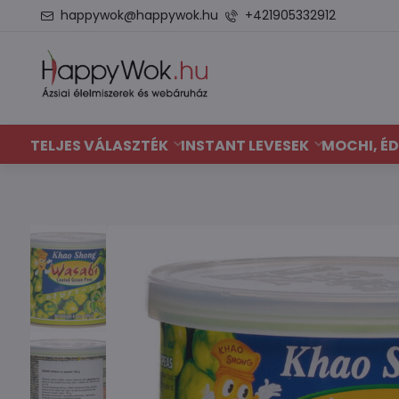
happywok@happywok.hu
+421905332912
TELJES VÁLASZTÉK
INSTANT LEVESEK
MOCHI, ÉD