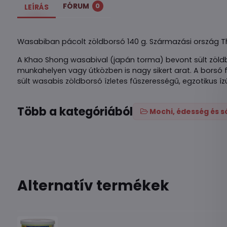
FÓRUM
0
LEÍRÁS
Wasabiban pácolt zöldborsó 140 g. Származási ország Th
A Khao Shong wasabival (japán torma) bevont sült zöldb
munkahelyen vagy útközben is nagy sikert arat. A borsó
sült wasabis zöldborsó ízletes fűszerességű, egzotikus íz
Több a kategóriából
Mochi, édesség és s
Alternatív termékek