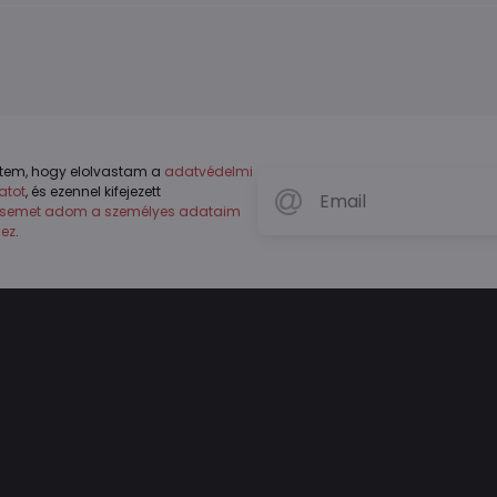
tem, hogy elolvastam a
adatvédelmi
atot
, és ezennel kifejezett
ésemet adom a személyes adataim
hez
.