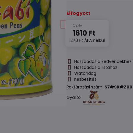
Elfogyott
1610 Ft
1270 Ft
ÁFA nélkül
Hozzáadás a kedvencekhez
Hozzáadás a listához
Watchdog
Kézbesítés
Raktározási szám:
S7#SK#Z00
Gyártó: