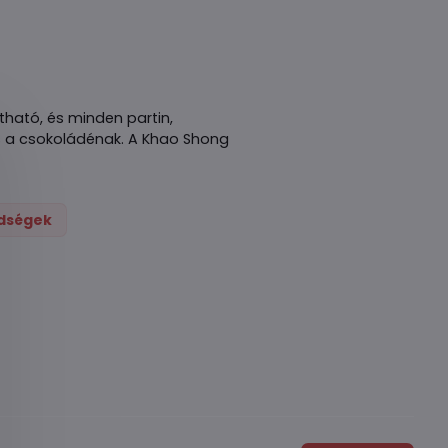
ható, és minden partin,
és a csokoládénak. A Khao Shong
ldségek