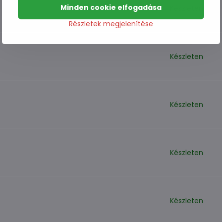
Minden cookie elfogadása
Készleten
Részletek megjelenítése
Készleten
Készleten
Készleten
Készleten