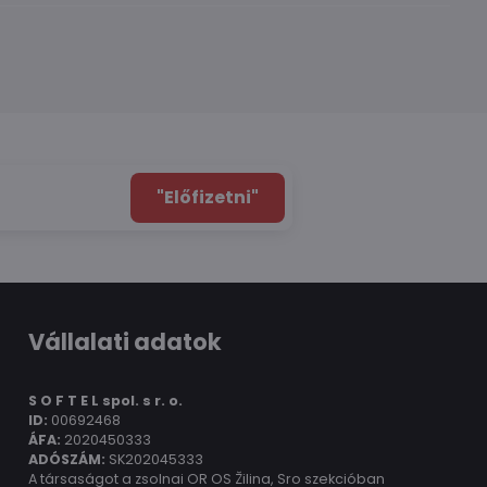
"Előfizetni"
Vállalati adatok
S O F T E L spol.
s r. o.
ID:
00692468
ÁFA:
2020450333
ADÓSZÁM:
SK202045333
A társaságot a zsolnai OR OS Žilina, Sro szekcióban