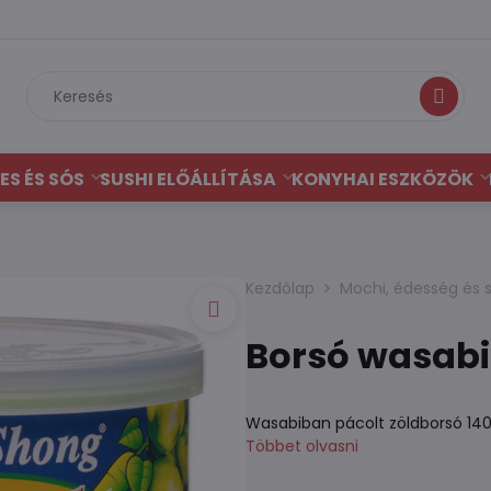
Keresés
ES ÉS SÓS
SUSHI ELŐÁLLÍTÁSA
KONYHAI ESZKÖZÖK
Kezdőlap
Mochi, édesség és 
Borsó wasabi
Wasabiban pácolt zöldborsó 140 
Többet olvasni