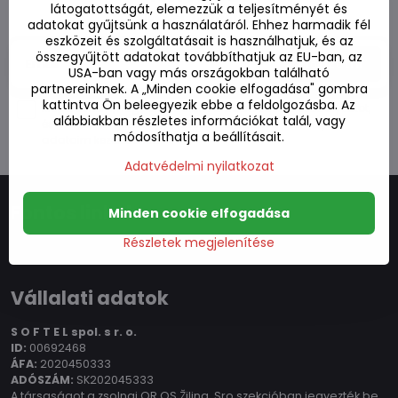
látogatottságát, elemezzük a teljesítményét és
Hírlevél "előfizetés":
adatokat gyűjtsünk a használatáról. Ehhez harmadik fél
eszközeit és szolgáltatásait is használhatjuk, és az
összegyűjtött adatokat továbbíthatjuk az EU-ban, az
"Előfizetni"
USA-ban vagy más országokban található
partnereinknek. A „Minden cookie elfogadása" gombra
kattintva Ön beleegyezik ebbe a feldolgozásba. Az
Megerősítem, hogy elolvastam a
adatvédelmi szabályzatot
,
alábbiakban részletes információkat talál, vagy
és ezennel kifejezett
egyetértésemet adom a személyes
módosíthatja a beállításait.
adataim kezeléséhez
.
Adatvédelmi nyilatkozat
Fontos linkek
Minden cookie elfogadása
Részletek megjelenítése
Vállalati adatok
S O F T E L spol.
s r. o.
ID:
00692468
ÁFA:
2020450333
ADÓSZÁM:
SK202045333
A társaságot a zsolnai OR OS Žilina, Sro szekcióban jegyezték be,