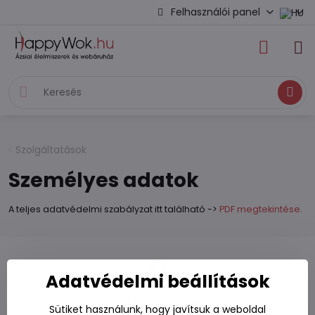
Felhasználói panel
Keresés
Szolgáltatások
Személyes adatok
A teljes adatvédelmi szabályzat itt található ->
PDF megtekintése
.
Adatvédelmi beállítások
Hírlevél
Sütiket használunk, hogy javítsuk a weboldal