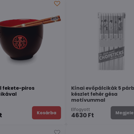
l fekete-piros
Kínai evőpálcikák 5 párb
ikával
készlet fehér gésa
motívummal
n
Elfogyott
Kosárba
Megjele
t
4630 Ft