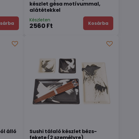
készlet gésa motívummal,
alátétekkel
Készleten
sárba
Kosárba
2560 Ft
ól álló
Sushi tálaló készlet bézs-
fekete (2 személyre)