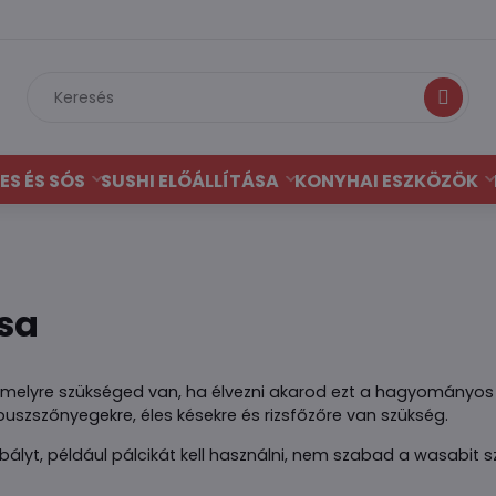
Keresés
ES ÉS SÓS
SUSHI ELŐÁLLÍTÁSA
KONYHAI ESZKÖZÖK
ása
amelyre szükséged van, ha élvezni akarod ezt a hagyományos
buszszőnyegekre, éles késekre és rizsfőzőre van szükség.
abályt, például pálcikát kell használni, nem szabad a wasabit 