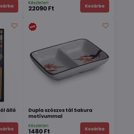
Készleten
sárba
Kosárba
22090 Ft
ól álló
Dupla szószos tál Sakura
motívummal
Készleten
sárba
Kosárba
1480 Ft