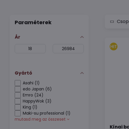
Csopo
Paraméterek
Ár
From:
To:
Gyártó
Asahi (1)
edo Japan (6)
Emro (24)
HappyWok (3)
King (1)
Maki-su professional (1)
mutasd meg az összeset
Kínai b