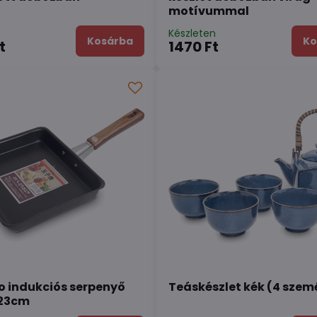
motívummal
n
Készleten
Kosárba
Ko
t
1470 Ft
 indukciós serpenyő
Teáskészlet kék (4 szem
 23cm