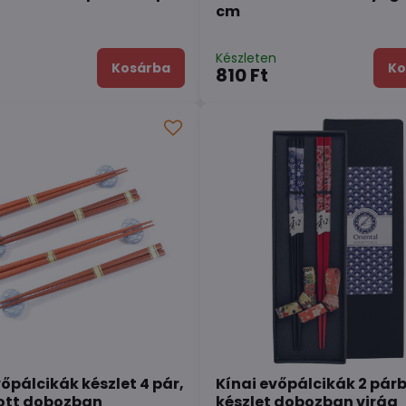
cm
n
Készleten
Kosárba
Ko
810 Ft
vőpálcikák készlet 4 pár,
Kínai evőpálcikák 2 párb
ott dobozban
készlet dobozban virág