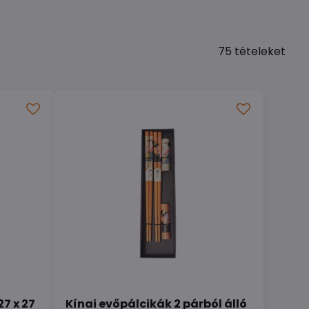
75
tételeket
7 x 27
Kínai evőpálcikák 2 párból álló