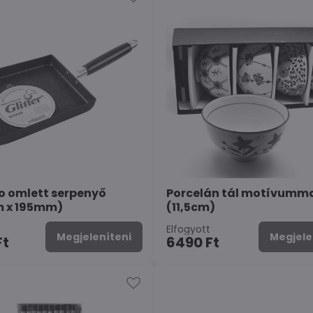
 omlett serpenyő
Porcelán tál motívumma
 x 195mm)
(11,5cm)
Elfogyott
Megjeleníteni
Megjele
Ft
6490 Ft