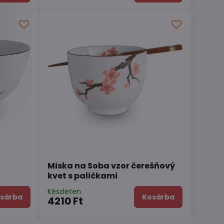
Miska na Soba vzor čerešňový
kvet s paličkami
Készleten
sárba
Kosárba
4210 Ft