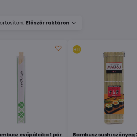
rtosítani:
Először raktáron
ambusz evőpálcika 1 pár
Bambusz sushi szőnyeg 2