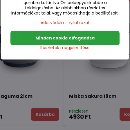
gombra kattintva Ön beleegyezik ebbe a
feldolgozásba. Az alábbiakban részletes
információkat talál, vagy módosíthatja a beállításait.
Adatvédelmi nyilatkozat
Minden cookie elfogadása
Részletek megjelenítése
Maguma 21cm
Miska Sakura 18cm
n
Készleten
Kosárba
Ko
t
4930 Ft