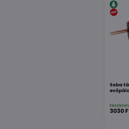
Soba tá
evőpálc
Készlete
3030 F