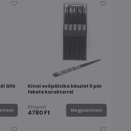
ól álló
Kínai evőpálcika készlet 5 pár
fekete karakterrel
Elfogyott
níteni
Megjeleníteni
4780 Ft