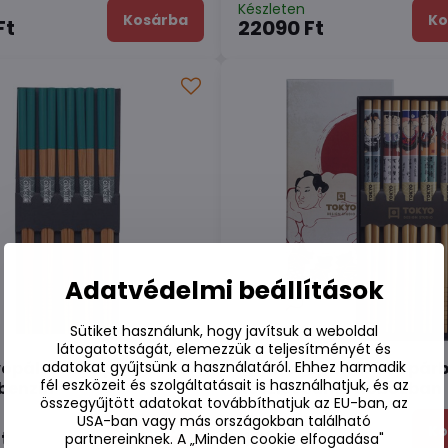
n
Készleten
Kosárba
Ko
Ft
22090 Ft
Adatvédelmi beállítások
Sütiket használunk, hogy javítsuk a weboldal
látogatottságát, elemezzük a teljesítményét és
adatokat gyűjtsünk a használatáról. Ehhez harmadik
vőpálcikák 5 párból álló
Kínai evőpálcikák 5 párb
fél eszközeit és szolgáltatásait is használhatjuk, és az
 benzin
készlet Sumo dobozban
összegyűjtött adatokat továbbíthatjuk az EU-ban, az
n
Készleten
USA-ban vagy más országokban található
Kosárba
Ko
t
4780 Ft
partnereinknek. A „Minden cookie elfogadása"