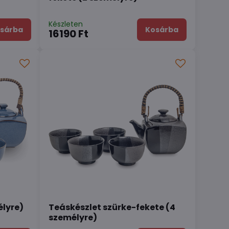
Készleten
sárba
Kosárba
16190 Ft
élyre)
Teáskészlet szürke-fekete (4
személyre)