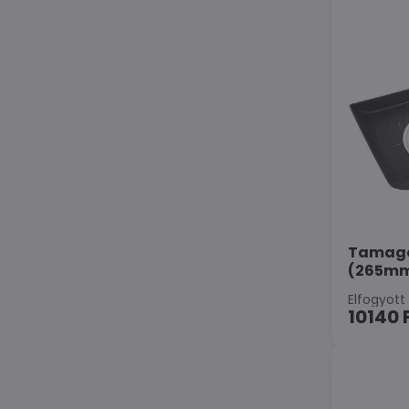
Tamago
(265mm
Elfogyott
10140 