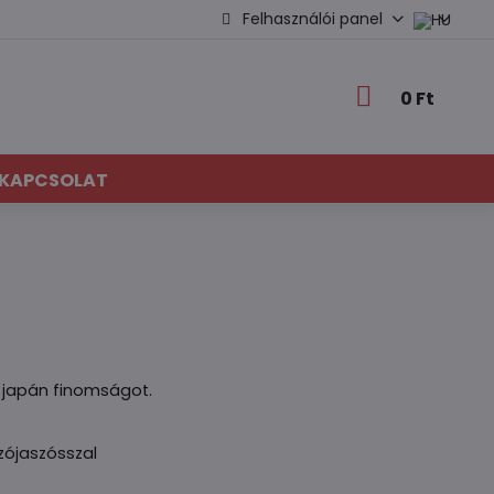
Felhasználói panel
0 Ft
KAPCSOLAT
 japán finomságot.
szójaszósszal