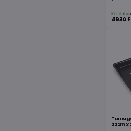
Készlete
4930 F
Tamago
22cm x