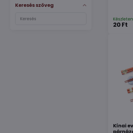
Keresés szöveg
Keresés
Készlete
szűrési
20 Ft
eredmények
teljes
szöveg
alapján
Kínai e
párnáz