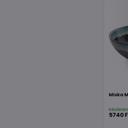
Miska 
Készlete
5740 F