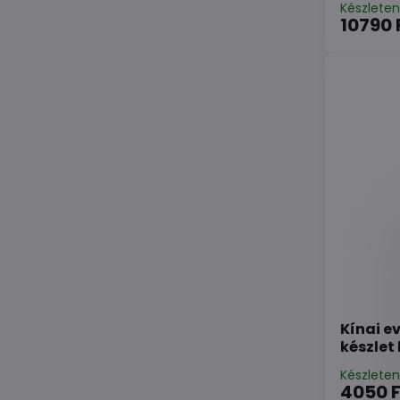
Készlete
10790 
Kínai e
készlet
Készlete
4050 F