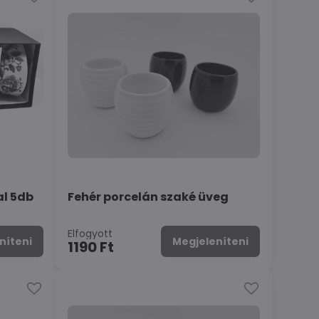
l 5db
Fehér porcelán szaké üveg
Elfogyott
níteni
Megjeleníteni
1190 Ft