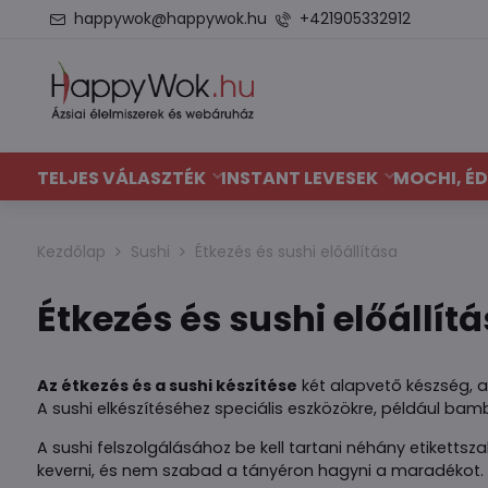
happywok@happywok.hu
+421905332912
TELJES VÁLASZTÉK
INSTANT LEVESEK
MOCHI, ÉD
Kezdőlap
Sushi
Étkezés és sushi előállítása
Étkezés és sushi előállít
Az étkezés és a sushi készítése
két alapvető készség, 
A sushi elkészítéséhez speciális eszközökre, például bam
A sushi felszolgálásához be kell tartani néhány etikettsz
keverni, és nem szabad a tányéron hagyni a maradékot.