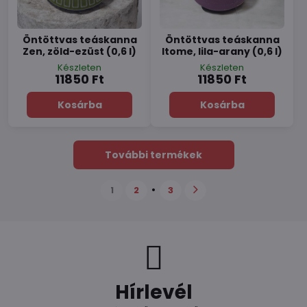
Öntöttvas teáskanna
Öntöttvas teáskanna
Zen, zöld-ezüst (0,6 l)
Itome, lila-arany (0,6 l)
Készleten
Készleten
11850 Ft
11850 Ft
Kosárba
Kosárba
További termékek
1
2
3
Hírlevél