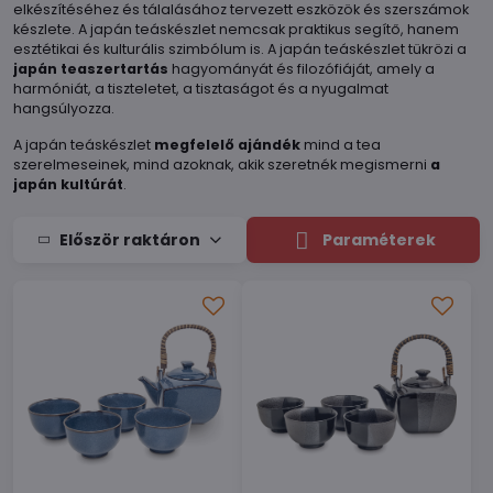
elkészítéséhez és tálalásához tervezett eszközök és szerszámok
készlete. A japán teáskészlet nemcsak praktikus segítő, hanem
esztétikai és kulturális szimbólum is. A japán teáskészlet tükrözi a
japán teaszertartás
hagyományát és filozófiáját, amely a
harmóniát, a tiszteletet, a tisztaságot és a nyugalmat
hangsúlyozza.
A japán teáskészlet
megfelelő ajándék
mind a tea
szerelmeseinek, mind azoknak, akik szeretnék megismerni
a
japán kultúrát
.
Először raktáron
Paraméterek