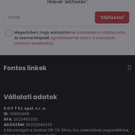
Hírlevél "előfizetés":
"Előfizetni"
Megerősítem, hogy elolvastam a
adatvédelmi szabályzatot
,
és ezennel kifejezett
egyetértésemet adom a személyes
adataim kezeléséhez
.
Fontos linkek
Vállalati adatok
S O F T E L spol.
s r. o.
ID:
00692468
ÁFA:
2020450333
ADÓSZÁM:
SK202045333
A társaságot a zsolnai OR OS Žilina, Sro szekcióban jegyezték be,