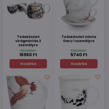
Teáskészlet
Teáskészlet minta
virágmintás 2
Daru 1 személyre
személyre
Készleten
Készleten
16960 Ft
5740 Ft
Kosárba
Kosárba