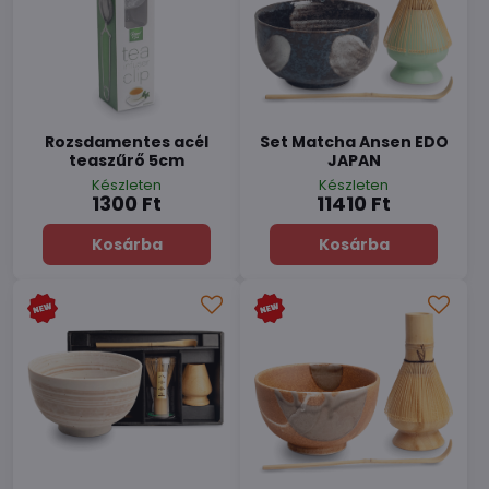
Rozsdamentes acél
Set Matcha Ansen EDO
teaszűrő 5cm
JAPAN
Készleten
Készleten
1300 Ft
11410 Ft
Kosárba
Kosárba