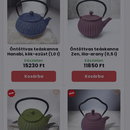
Öntöttvas teáskanna
Öntöttvas teáskanna
Hanabi, kék-ezüst (1,0 l)
Zen, lila-arany (0,5 l)
Készleten
Készleten
15230 Ft
11850 Ft
Kosárba
Kosárba