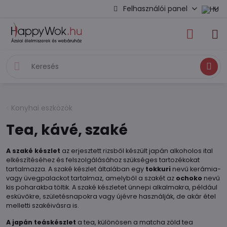
Felhasználói panel
Keresés
Konyhai eszközök
Tea, kávé, szaké
A szaké készlet
az erjesztett rizsből készült japán alkoholos ital
elkészítéséhez és felszolgálásához szükséges tartozékokat
tartalmazza. A szaké készlet általában egy
tokkuri
nevű kerámia-
vagy üvegpalackot tartalmaz, amelyből a szakét az
ochoko
nevű
kis poharakba töltik. A szaké készletet ünnepi alkalmakra, például
esküvőkre, születésnapokra vagy újévre használják, de akár étel
melletti szakéivásra is.
A japán teáskészlet
a tea, különösen a matcha zöld tea