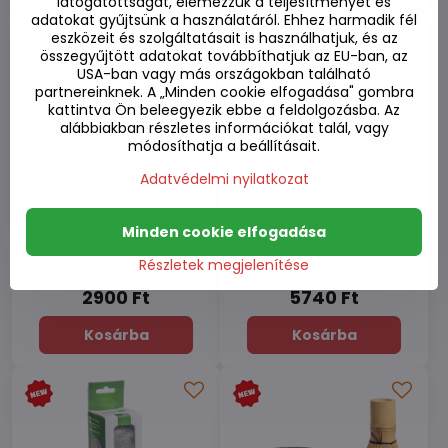
látogatottságát, elemezzük a teljesítményét és
adatokat gyűjtsünk a használatáról. Ehhez harmadik fél
eszközeit és szolgáltatásait is használhatjuk, és az
összegyűjtött adatokat továbbíthatjuk az EU-ban, az
USA-ban vagy más országokban található
partnereinknek. A „Minden cookie elfogadása" gombra
kattintva Ön beleegyezik ebbe a feldolgozásba. Az
alábbiakban részletes információkat talál, vagy
módosíthatja a beállításait.
Adatvédelmi nyilatkozat
fehér tea csésze
Teáskészlet Sakura
Minden cookie elfogadása
kerámia szita macska
minta 1 személyre
mintával
Részletek megjelenítése
Készleten
Készleten
2900 Ft
5740 Ft
Kosárba
Kosárba