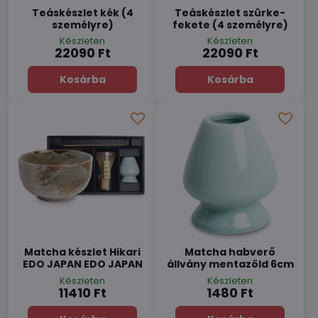
Teáskészlet kék (4
Teáskészlet szürke-
személyre)
fekete (4 személyre)
Készleten
Készleten
22090 Ft
22090 Ft
Kosárba
Kosárba
Matcha készlet Hikari
Matcha habverő
EDO JAPAN EDO JAPAN
állvány mentazöld 6cm
Készleten
Készleten
11410 Ft
1480 Ft