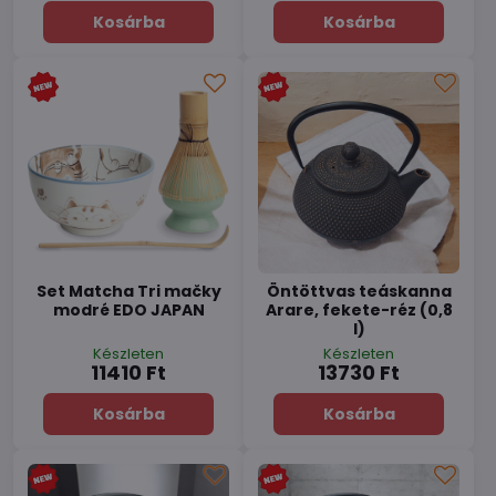
Kosárba
Kosárba
Set Matcha Tri mačky
Öntöttvas teáskanna
modré EDO JAPAN
Arare, fekete-réz (0,8
l)
Készleten
Készleten
11410 Ft
13730 Ft
Kosárba
Kosárba