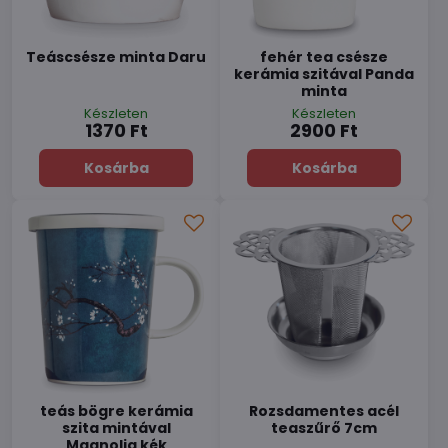
Teáscsésze minta Daru
fehér tea csésze
kerámia szitával Panda
minta
Készleten
Készleten
1370 Ft
2900 Ft
Kosárba
Kosárba
teás bögre kerámia
Rozsdamentes acél
szita mintával
teaszűrő 7cm
Magnolia kék