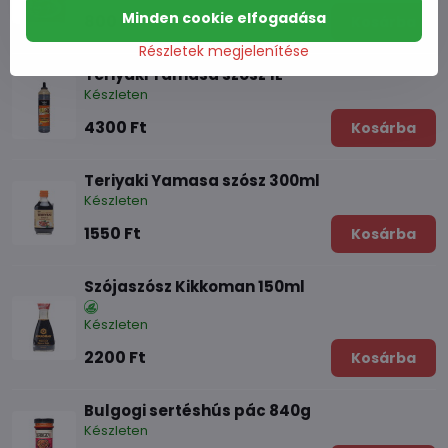
Minden cookie elfogadása
800 Ft
Kosárba
Részletek megjelenítése
Teriyaki Yamasa szósz 1L
Készleten
4300 Ft
Kosárba
Teriyaki Yamasa szósz 300ml
Készleten
1550 Ft
Kosárba
Szójaszósz Kikkoman 150ml
Készleten
2200 Ft
Kosárba
Bulgogi sertéshús pác 840g
Készleten