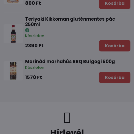
800 Ft
Kosárba
Teriyaki Kikkoman gluténmentes pác
250ml
Készleten
2390 Ft
Kosárba
Marinád marhahús BBQ Bulgogi 500g
Készleten
1570 Ft
Kosárba
Hírlevél