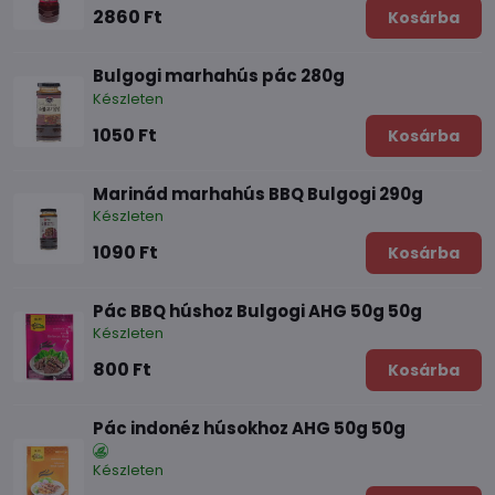
2860 Ft
Kosárba
Bulgogi marhahús pác 280g
Készleten
1050 Ft
Kosárba
Marinád marhahús BBQ Bulgogi 290g
Készleten
1090 Ft
Kosárba
Pác BBQ húshoz Bulgogi AHG 50g 50g
Készleten
800 Ft
Kosárba
Pác indonéz húsokhoz AHG 50g 50g
Készleten