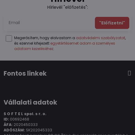
Hírlevél "előfizetés":
"Előfizetni"
Megerősítem, hogy elolvastam a
adatvédelmi szabályzatot
,
és ezennel kifejezett
egyetértésemet adom a személyes
adataim kezeléséhez
.
Fontos linkek
Vállalati adatok
S O F T E L spol.
s r. o.
ID:
00692468
ÁFA:
2020450333
ADÓSZÁM:
SK202045333