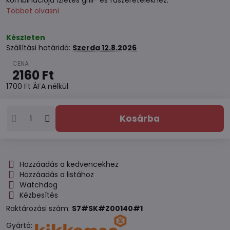
kombinációja ízletes grill- és fűszerételekhez.
Többet olvasni
Készleten
Szállítási határidő:
Szerda
12.8.2026
2160 Ft
1700 Ft
ÁFA nélkül
Kosárba
Hozzáadás a kedvencekhez
Hozzáadás a listához
Watchdog
Kézbesítés
Raktározási szám:
S7#SK#Z00140#1
Gyártó: