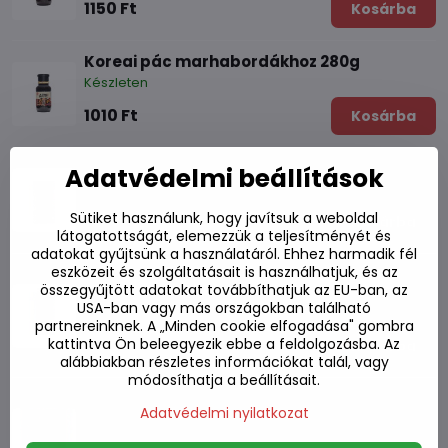
1150 Ft
Kosárba
Koreai pác marhabordákhoz 280g
Készleten
1010 Ft
Kosárba
Marinád marhahús BBQ Galbi 500g
Adatvédelmi beállítások
Készleten
Sütiket használunk, hogy javítsuk a weboldal
1570 Ft
Kosárba
látogatottságát, elemezzük a teljesítményét és
adatokat gyűjtsünk a használatáról. Ehhez harmadik fél
eszközeit és szolgáltatásait is használhatjuk, és az
Pác sertéshúshoz BBQ fűszeres Bulgogi
összegyűjtött adatokat továbbíthatjuk az EU-ban, az
500g
USA-ban vagy más országokban található
Készleten
partnereinknek. A „Minden cookie elfogadása" gombra
kattintva Ön beleegyezik ebbe a feldolgozásba. Az
1600 Ft
Kosárba
alábbiakban részletes információkat talál, vagy
módosíthatja a beállításait.
Pác thai BBQ csirkéhez Kai Yang AHG 50g
Adatvédelmi nyilatkozat
Készleten