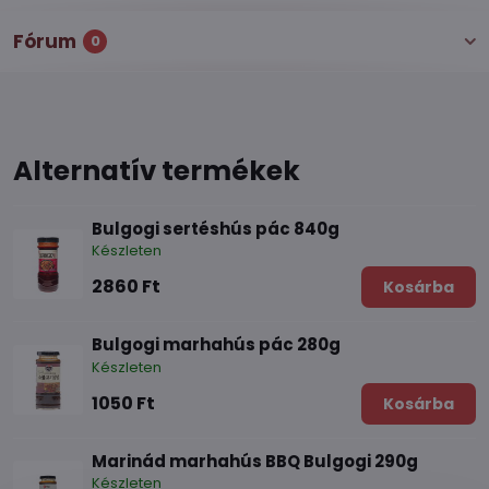
Fórum
0
Alternatív termékek
Bulgogi sertéshús pác 840g
Készleten
2860 Ft
Kosárba
Bulgogi marhahús pác 280g
Készleten
1050 Ft
Kosárba
Marinád marhahús BBQ Bulgogi 290g
Készleten