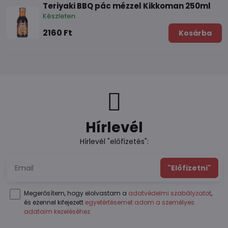
Teriyaki BBQ pác mézzel Kikkoman 250ml
Készleten
2160 Ft
Kosárba
Hírlevél
Hírlevél "előfizetés":
"Előfizetni"
Megerősítem, hogy elolvastam a
adatvédelmi szabályzatot
,
és ezennel kifejezett
egyetértésemet adom a személyes
adataim kezeléséhez
.