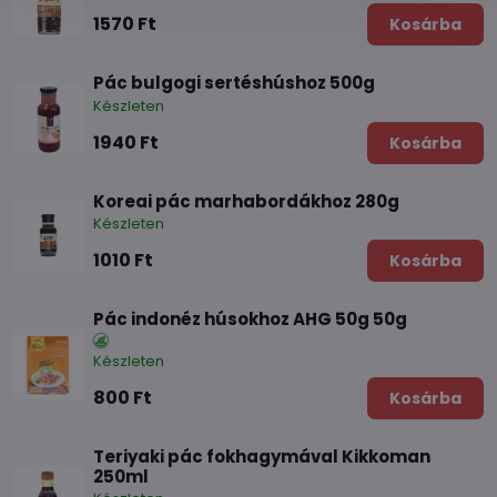
1570 Ft
Kosárba
Pác bulgogi sertéshúshoz 500g
Készleten
1940 Ft
Kosárba
Koreai pác marhabordákhoz 280g
Készleten
1010 Ft
Kosárba
Pác indonéz húsokhoz AHG 50g 50g
Készleten
800 Ft
Kosárba
Teriyaki pác fokhagymával Kikkoman
250ml