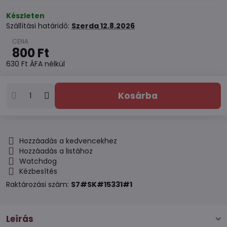
Készleten
Szállítási határidő:
Szerda
12.8.2026
800 Ft
630 Ft
ÁFA nélkül
Kosárba
Hozzáadás a kedvencekhez
Hozzáadás a listához
Watchdog
Kézbesítés
Raktározási szám:
S7#SK#15331#1
Leírás