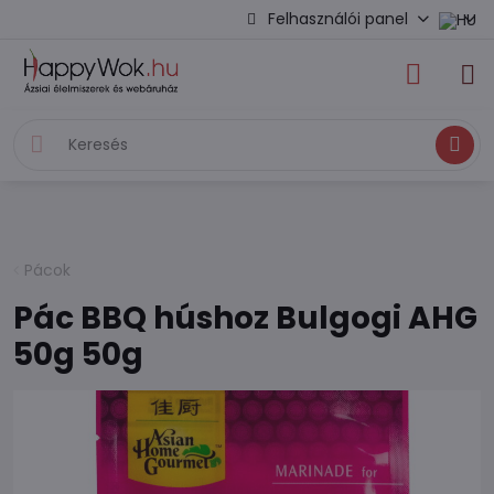
Felhasználói panel
Keresés
Pácok
Pác BBQ húshoz Bulgogi AHG
50g 50g