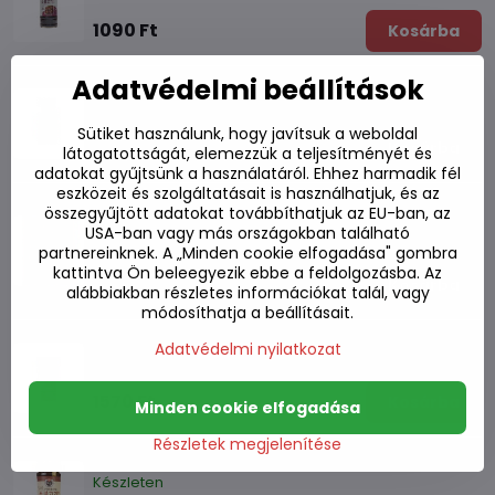
1090 Ft
Kosárba
Adatvédelmi beállítások
Koreai pác sertéshúshoz 280g
Készleten
Sütiket használunk, hogy javítsuk a weboldal
1150 Ft
Kosárba
látogatottságát, elemezzük a teljesítményét és
adatokat gyűjtsünk a használatáról. Ehhez harmadik fél
eszközeit és szolgáltatásait is használhatjuk, és az
Pác thai BBQ csirkéhez Kai Yang AHG 50g
összegyűjtött adatokat továbbíthatjuk az EU-ban, az
USA-ban vagy más országokban található
Készleten
partnereinknek. A „Minden cookie elfogadása" gombra
kattintva Ön beleegyezik ebbe a feldolgozásba. Az
800 Ft
Kosárba
alábbiakban részletes információkat talál, vagy
módosíthatja a beállításait.
Marinád marhahús BBQ Galbi 500g
Adatvédelmi nyilatkozat
Készleten
1570 Ft
Kosárba
Minden cookie elfogadása
Részletek megjelenítése
Marinád marhahús BBQ Bulgogi 500g
Készleten