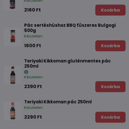
Készleten
2160 Ft
Kosárba
Pác sertéshúshoz BBQ fűszeres Bulgogi
500g
Készleten
1600 Ft
Kosárba
Teriyaki Kikkoman gluténmentes pác
250ml
Készleten
2390 Ft
Kosárba
Teriyaki Kikkoman pác 250ml
Készleten
2290 Ft
Kosárba