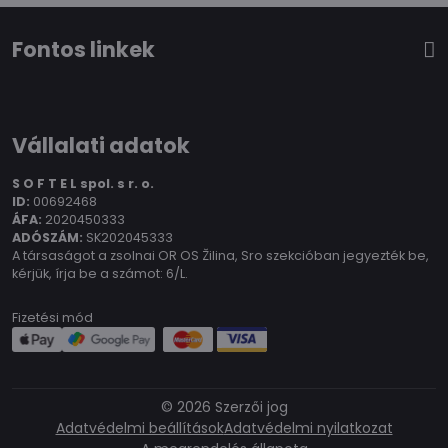
Fontos linkek
Vállalati adatok
S O F T E L spol.
s r. o.
ID:
00692468
ÁFA:
2020450333
ADÓSZÁM:
SK202045333
A társaságot a zsolnai OR OS Žilina, Sro szekcióban jegyezték be,
kérjük, írja be a számot: 6/L.
Fizetési mód
©
2026
Szerzői jog
Adatvédelmi beállítások
Adatvédelmi nyilatkozat