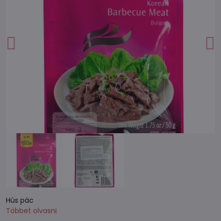
Hús pác
Többet olvasni