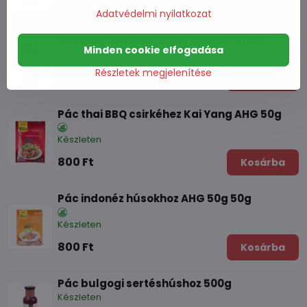
1570 Ft
Kosárba
Adatvédelmi nyilatkozat
Marinád marhahús BBQ Bulgogi 500g
Minden cookie elfogadása
Készleten
Részletek megjelenítése
1570 Ft
Kosárba
Pác thai BBQ csirkéhez Kai Yang AHG 50g
Készleten
800 Ft
Kosárba
Pác indonéz húsokhoz AHG 50g 50g
Készleten
800 Ft
Kosárba
Pác bulgogi sertéshúshoz 500g
Készleten