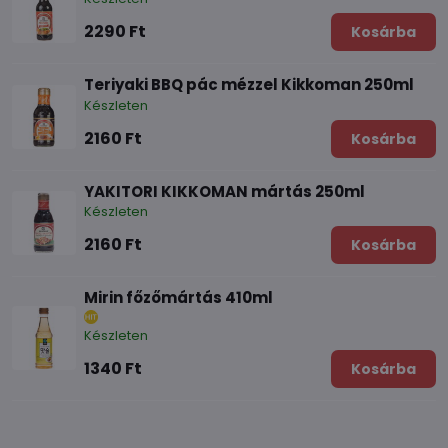
2290 Ft
Kosárba
Teriyaki BBQ pác mézzel Kikkoman 250ml
Készleten
2160 Ft
Kosárba
YAKITORI KIKKOMAN mártás 250ml
Készleten
2160 Ft
Kosárba
Mirin főzőmártás 410ml
Készleten
1340 Ft
Kosárba