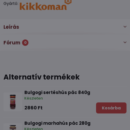
Gyártó:
Leírás
Fórum
0
Alternatív termékek
Bulgogi sertéshús pác 840g
Készleten
2860 Ft
Kosárba
Bulgogi marhahús pác 280g
Készleten