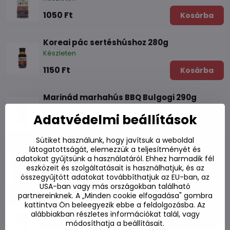
1050 Ft
Kosárba
Koreai pác sertéshúshoz 280g
Készleten
1150 Ft
Kosárba
Marinád marhahús BBQ Bulgogi 290g
Készleten
Adatvédelmi beállítások
1090 Ft
Kosárba
Sütiket használunk, hogy javítsuk a weboldal
látogatottságát, elemezzük a teljesítményét és
Pác BBQ húshoz Bulgogi AHG 50g 50g
adatokat gyűjtsünk a használatáról. Ehhez harmadik fél
Készleten
eszközeit és szolgáltatásait is használhatjuk, és az
összegyűjtött adatokat továbbíthatjuk az EU-ban, az
800 Ft
Kosárba
USA-ban vagy más országokban található
partnereinknek. A „Minden cookie elfogadása" gombra
kattintva Ön beleegyezik ebbe a feldolgozásba. Az
Marinád marhahús BBQ Galbi 500g
alábbiakban részletes információkat talál, vagy
Készleten
módosíthatja a beállításait.