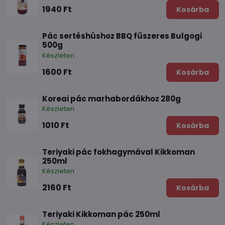
1940 Ft
Kosárba
Pác sertéshúshoz BBQ fűszeres Bulgogi
500g
Készleten
1600 Ft
Kosárba
Koreai pác marhabordákhoz 280g
Készleten
1010 Ft
Kosárba
Teriyaki pác fokhagymával Kikkoman
250ml
Készleten
2160 Ft
Kosárba
Teriyaki Kikkoman pác 250ml
Készleten