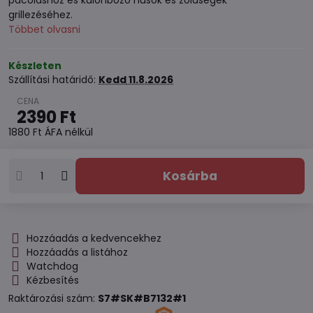
pácoláshoz és különböző húsok és zöldségek
grillezéséhez.
Többet olvasni
Készleten
Szállítási határidő:
Kedd
11.8.2026
2390 Ft
1880 Ft
ÁFA nélkül
Kosárba
Hozzáadás a kedvencekhez
Hozzáadás a listához
Watchdog
Kézbesítés
Raktározási szám:
S7#SK#B7132#1