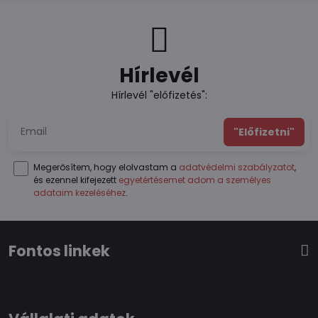
Hírlevél
Hírlevél "előfizetés":
"Előfizetni"
Megerősítem, hogy elolvastam a
adatvédelmi szabályzatot
,
és ezennel kifejezett
egyetértésemet adom a személyes
adataim kezeléséhez
.
Fontos linkek