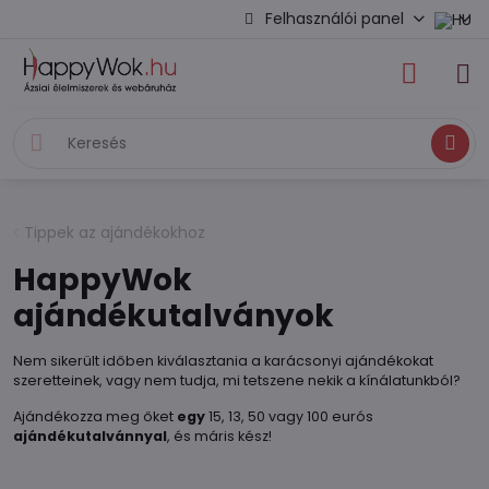
Felhasználói panel
Keresés
Tippek az ajándékokhoz
HappyWok
ajándékutalványok
Nem sikerült időben kiválasztania a karácsonyi ajándékokat
szeretteinek, vagy nem tudja, mi tetszene nekik a kínálatunkból?
Ajándékozza meg őket
egy
15, 13, 50 vagy 100 eurós
ajándékutalvánnyal
, és máris kész!