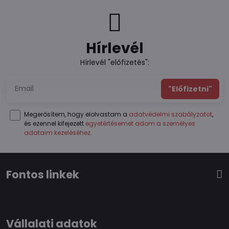
Hírlevél
Hírlevél "előfizetés":
"Előfizetni"
Megerősítem, hogy elolvastam a
adatvédelmi szabályzatot
,
és ezennel kifejezett
egyetértésemet adom a személyes
adataim kezeléséhez
.
Fontos linkek
Vállalati adatok