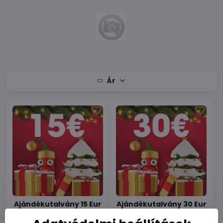
Ár
Ajándékutalvány 15 Eur
Ajándékutalvány 30 Eur
Készleten
Készleten