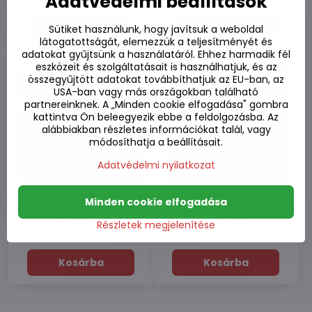
Adatvédelmi beállítások
5640 Ft
11280 Ft
Kosárba
Kosárba
Sütiket használunk, hogy javítsuk a weboldal
látogatottságát, elemezzük a teljesítményét és
adatokat gyűjtsünk a használatáról. Ehhez harmadik fél
eszközeit és szolgáltatásait is használhatjuk, és az
összegyűjtött adatokat továbbíthatjuk az EU-ban, az
USA-ban vagy más országokban található
partnereinknek. A „Minden cookie elfogadása" gombra
kattintva Ön beleegyezik ebbe a feldolgozásba. Az
alábbiakban részletes információkat talál, vagy
módosíthatja a beállításait.
Adatvédelmi nyilatkozat
Ajándékutalvány 50 Eur
Ajándékutalvány 100
Minden cookie elfogadása
Eur
Készleten
Készleten
Részletek megjelenítése
18800 Ft
37610 Ft
Kosárba
Kosárba