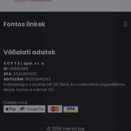
adataim kezeléséhez
.
Fontos linkek
Vállalati adatok
S O F T E L spol.
s r. o.
ID:
00692468
ÁFA:
2020450333
ADÓSZÁM:
SK202045333
A társaságot a zsolnai OR OS Žilina, Sro szekcióban jegyezték be,
kérjük, írja be a számot: 6/L.
Fizetési mód
©
2026
Szerzői jog