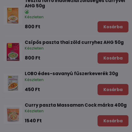
Tészta forró indonéziai zöldséges curryvel
AHG 50g
Készleten
800 Ft
Kosárba
Csípős paszta thai zöld curryhez AHG 50g
Készleten
800 Ft
Kosárba
LOBO édes-savanyú fűszerkeverék 30g
Készleten
450 Ft
Kosárba
Curry paszta Massaman Cock márka 400g
Készleten
1540 Ft
Kosárba