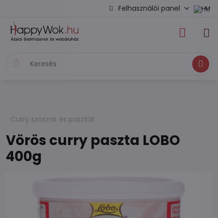
Felhasználói panel
Keresés
Curry szószok és paszták
Vörös curry paszta LOBO
400g