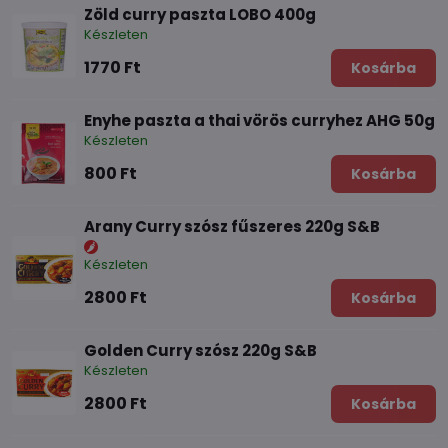
Zöld curry paszta LOBO 400g
Készleten
1770 Ft
Kosárba
Enyhe paszta a thai vörös curryhez AHG 50g
Készleten
800 Ft
Kosárba
Arany Curry szósz fűszeres 220g S&B
Készleten
2800 Ft
Kosárba
Golden Curry szósz 220g S&B
Készleten
2800 Ft
Kosárba