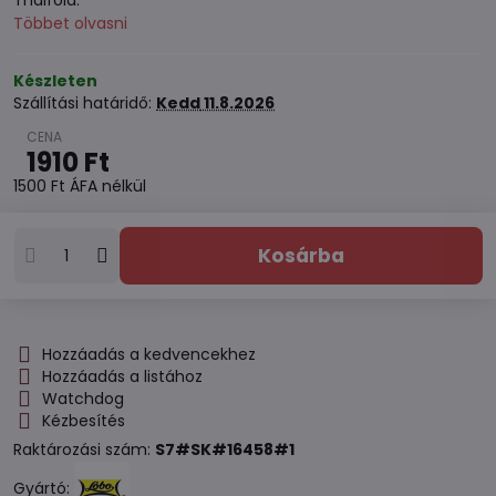
Thaiföld.
Többet olvasni
Készleten
Szállítási határidő:
Kedd
11.8.2026
1910 Ft
1500 Ft
ÁFA nélkül
Kosárba
Hozzáadás a kedvencekhez
Hozzáadás a listához
Watchdog
Kézbesítés
Raktározási szám:
S7#SK#16458#1
Gyártó: