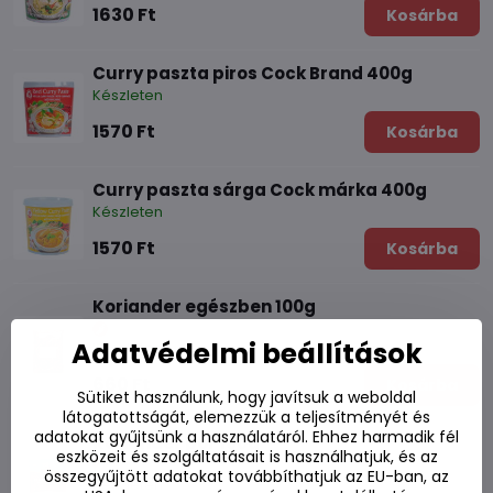
1630 Ft
Kosárba
Curry paszta piros Cock Brand 400g
Készleten
1570 Ft
Kosárba
Curry paszta sárga Cock márka 400g
Készleten
1570 Ft
Kosárba
Koriander egészben 100g
Adatvédelmi beállítások
Készleten
660 Ft
Kosárba
Sütiket használunk, hogy javítsuk a weboldal
látogatottságát, elemezzük a teljesítményét és
adatokat gyűjtsünk a használatáról. Ehhez harmadik fél
Koriander por 100g
eszközeit és szolgáltatásait is használhatjuk, és az
összegyűjtött adatokat továbbíthatjuk az EU-ban, az
Készleten