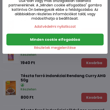
USA-ban vagy más országokban található
partnereinknek. A „Minden cookie elfogadása" gombra
520 Ft
Kosárba
kattintva Ön beleegyezik ebbe a feldolgozásba. Az
alábbiakban részletes információkat talál, vagy
módosíthatja a beállításait.
Pasta Pataks Tandoori 312g
Készleten
Adatvédelmi nyilatkozat
1940 Ft
Kosárba
Minden cookie elfogadása
Pasta Pataks Tikka Masala 283g
Részletek megjelenítése
Készleten
1940 Ft
Kosárba
Tészta forró indonéziai Rendang Curry AHG
50g
Készleten
800 Ft
Kosárba