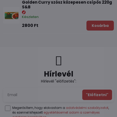
Golden Curry szósz közepesen csípős 220g
S&B
Készleten
2800 Ft
Kosárba
Hírlevél
Hírlevél "előfizetés":
"Előfizetni"
Megerősítem, hogy elolvastam a
adatvédelmi szabályzatot
,
és ezennel kifejezett
egyetértésemet adom a személyes