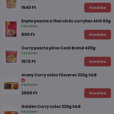
1540 Ft
Kosárba
Enyhe paszta a thai vörös curryhez AHG 50g
Készleten
800 Ft
Kosárba
Curry paszta piros Cock Brand 400g
Készleten
1570 Ft
Kosárba
Arany Curry szósz fűszeres 220g S&B
Készleten
2800 Ft
Kosárba
Golden Curry szósz 220g S&B
Készleten