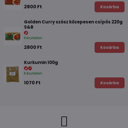
2800 Ft
Kosárba
Golden Curry szósz közepesen csípős 220g
S&B
Készleten
2800 Ft
Kosárba
Kurkumin 100g
Készleten
1070 Ft
Kosárba