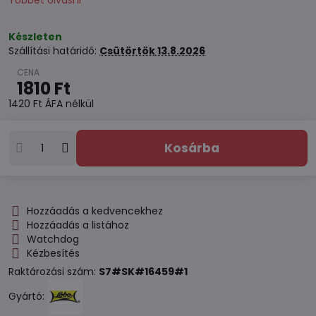
Többet olvasni
Készleten
Szállítási határidő:
Csütörtök
13.8.2026
1810 Ft
1420 Ft
ÁFA nélkül
Kosárba
Hozzáadás a kedvencekhez
Hozzáadás a listához
Watchdog
Kézbesítés
Raktározási szám:
S7#SK#16459#1
Gyártó: