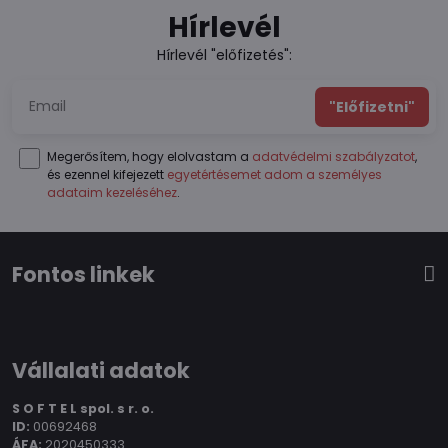
Hírlevél
Hírlevél "előfizetés":
"Előfizetni"
Megerősítem, hogy elolvastam a
adatvédelmi szabályzatot
,
és ezennel kifejezett
egyetértésemet adom a személyes
adataim kezeléséhez
.
Fontos linkek
Vállalati adatok
S O F T E L spol.
s r. o.
ID:
00692468
ÁFA:
2020450333