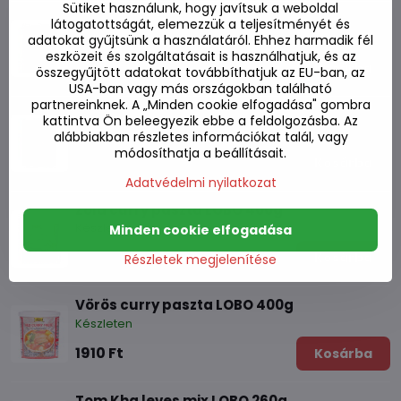
Sütiket használunk, hogy javítsuk a weboldal
Paszta Tom Kha leveshez LOBO 50g
látogatottságát, elemezzük a teljesítményét és
Készleten
adatokat gyűjtsünk a használatáról. Ehhez harmadik fél
eszközeit és szolgáltatásait is használhatjuk, és az
410 Ft
Kosárba
összegyűjtött adatokat továbbíthatjuk az EU-ban, az
USA-ban vagy más országokban található
partnereinknek. A „Minden cookie elfogadása" gombra
Paszta Tom Yum leveshez LOBO 30g
kattintva Ön beleegyezik ebbe a feldolgozásba. Az
Készleten
alábbiakban részletes információkat talál, vagy
módosíthatja a beállításait.
390 Ft
Kosárba
Adatvédelmi nyilatkozat
Zöld curry paszta LOBO 400g
Készleten
Minden cookie elfogadása
1770 Ft
Kosárba
Részletek megjelenítése
Vörös curry paszta LOBO 400g
Készleten
1910 Ft
Kosárba
Tom Kha leves mix LOBO 260g