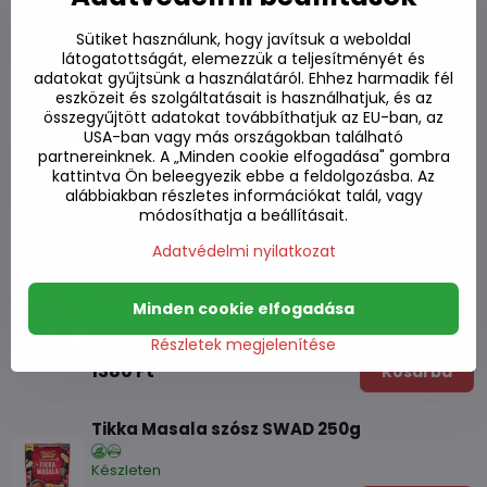
250g
Készleten
Sütiket használunk, hogy javítsuk a weboldal
látogatottságát, elemezzük a teljesítményét és
1280 Ft
Kosárba
adatokat gyűjtsünk a használatáról. Ehhez harmadik fél
eszközeit és szolgáltatásait is használhatjuk, és az
összegyűjtött adatokat továbbíthatjuk az EU-ban, az
Közepes szósz a Korma Curryhez SWAD
USA-ban vagy más országokban található
250g
partnereinknek. A „Minden cookie elfogadása" gombra
kattintva Ön beleegyezik ebbe a feldolgozásba. Az
Készleten
alábbiakban részletes információkat talál, vagy
módosíthatja a beállításait.
1380 Ft
Kosárba
Adatvédelmi nyilatkozat
Közepes mártás a Vindaloo Curryhez SWAD
250g
Minden cookie elfogadása
Készleten
Részletek megjelenítése
1380 Ft
Kosárba
Tikka Masala szósz SWAD 250g
Készleten