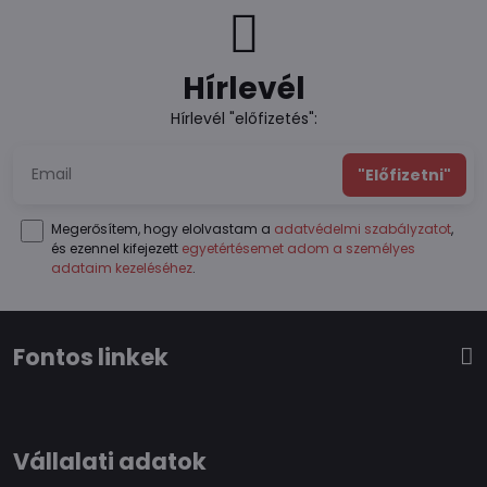
Hírlevél
Hírlevél "előfizetés":
"Előfizetni"
Megerősítem, hogy elolvastam a
adatvédelmi szabályzatot
,
és ezennel kifejezett
egyetértésemet adom a személyes
adataim kezeléséhez
.
Fontos linkek
Vállalati adatok