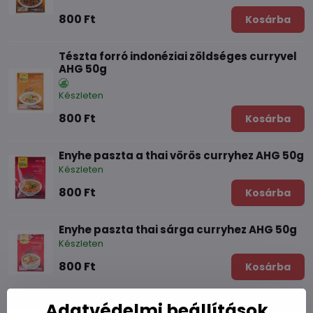
800 Ft
Kosárba
Tészta forró indonéziai zöldséges curryvel
AHG 50g
Készleten
800 Ft
Kosárba
Enyhe paszta a thai vörös curryhez AHG 50g
Készleten
800 Ft
Kosárba
Enyhe paszta thai sárga curryhez AHG 50g
Készleten
800 Ft
Kosárba
Enyhe mártás goai halas curryhez SWAD
Adatvédelmi beállítások