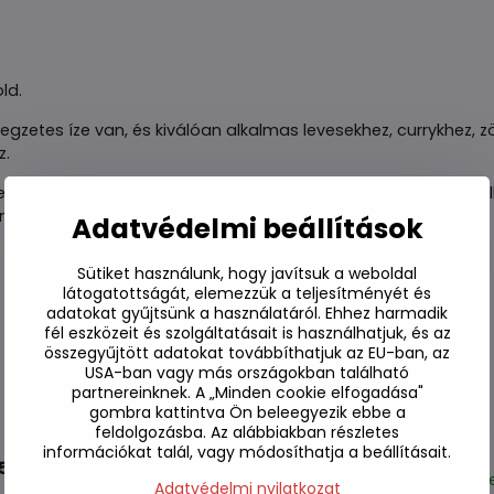
ld.
legzetes íze van, és kiválóan alkalmas levesekhez, currykhez, 
z.
ett darált garnélarákból készül, és számos curry és mártás nél
garnélarákpasztát általában a főzés elején adják hozzá.
Adatvédelmi beállítások
Sütiket használunk, hogy javítsuk a weboldal
látogatottságát, elemezzük a teljesítményét és
adatokat gyűjtsünk a használatáról. Ehhez harmadik
fél eszközeit és szolgáltatásait is használhatjuk, és az
összegyűjtött adatokat továbbíthatjuk az EU-ban, az
USA-ban vagy más országokban található
partnereinknek. A „Minden cookie elfogadása"
gombra kattintva Ön beleegyezik ebbe a
feldolgozásba. Az alábbiakban részletes
információkat talál, vagy módosíthatja a beállításait.
 500 g
Készl
Adatvédelmi nyilatkozat