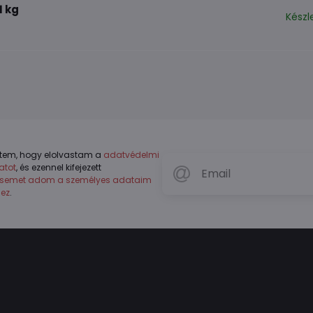
1 kg
Készl
tem, hogy elolvastam a
adatvédelmi
atot
, és ezennel kifejezett
ésemet adom a személyes adataim
hez
.