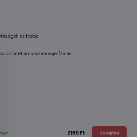
zöldségek és halak
külözhetetlen összetevője. Íze és
2160 Ft
eten
Kosárba