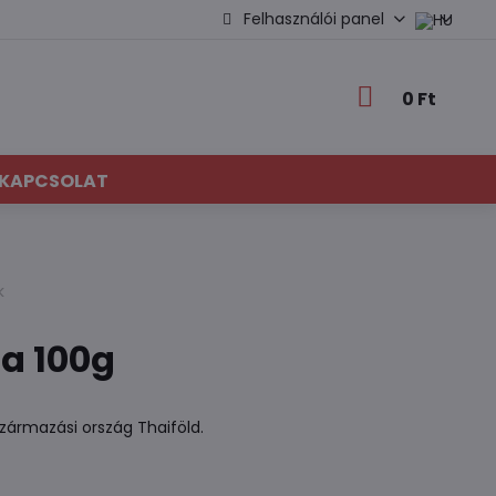
Felhasználói panel
0 Ft
KAPCSOLAT
k
a 100g
Származási ország Thaiföld.