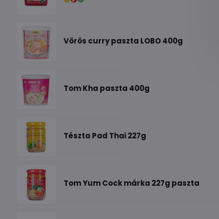
Vörös curry paszta LOBO 400g
Tom Kha paszta 400g
Tészta Pad Thai 227g
Tom Yum Cock márka 227g paszta