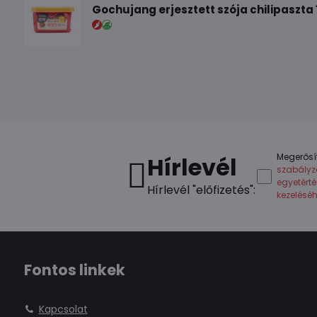
Gochujang erjesztett szója chilipaszta 
Megerősí
Hírlevél
szabályz
egyetért
Hírlevél "előfizetés":
kezelésé
Fontos linkek
Kapcsolat