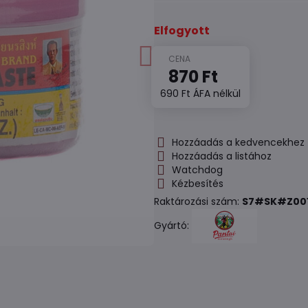
Elfogyott
870 Ft
690 Ft
ÁFA nélkül
Hozzáadás a kedvencekhez
Hozzáadás a listához
Watchdog
Kézbesítés
Raktározási szám:
S7#SK#Z001
Gyártó: