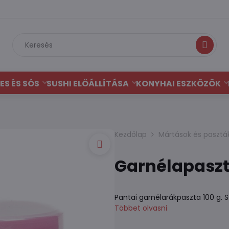
Keresés
ES ÉS SÓS
SUSHI ELŐÁLLÍTÁSA
KONYHAI ESZKÖZÖK
Kezdőlap
Mártások és pasztá
Garnélapaszt
Pantai garnélarákpaszta 100 g. 
Többet olvasni