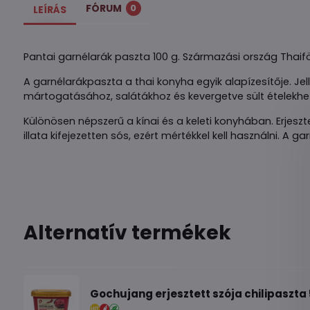
FÓRUM
0
LEÍRÁS
Pantai garnélarák paszta 100 g. Származási ország Thaifö
A garnélarákpaszta a thai konyha egyik alapízesítője. Jel
mártogatásához, salátákhoz és kevergetve sült ételekhe
Különösen népszerű a kínai és a keleti konyhában. Erjeszt
illata kifejezetten sós, ezért mértékkel kell használni. A 
Alternatív termékek
Gochujang erjesztett szója chilipaszta