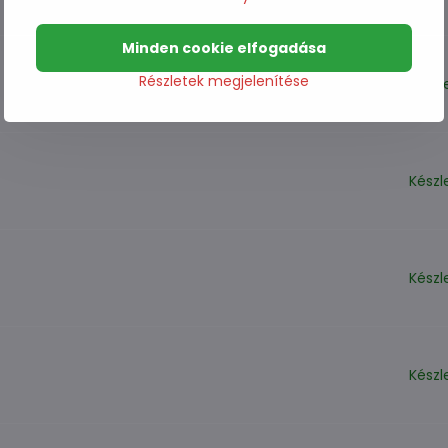
Minden cookie elfogadása
Részletek megjelenítése
Készl
Készl
Készl
Készl