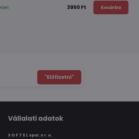
3950 Ft
eten
Kosárba
"Előfizetni"
Vállalati adatok
S O F T E L spol.
s r. o.