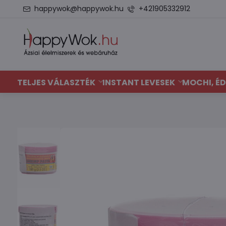
happywok@happywok.hu
+421905332912
TELJES VÁLASZTÉK
INSTANT LEVESEK
MOCHI, ÉD