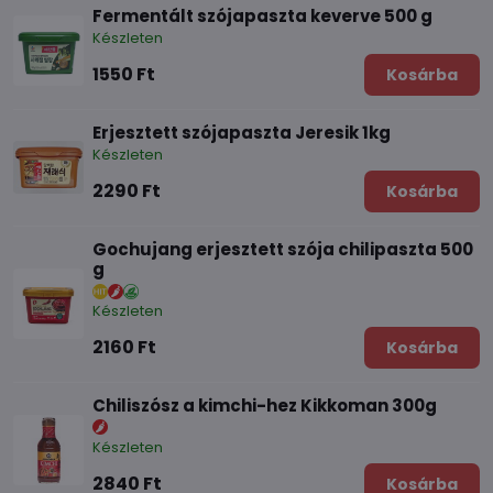
Fermentált szójapaszta keverve 500 g
Készleten
1550 Ft
Kosárba
Erjesztett szójapaszta Jeresik 1kg
Készleten
2290 Ft
Kosárba
Gochujang erjesztett szója chilipaszta 500
g
Készleten
2160 Ft
Kosárba
Chiliszósz a kimchi-hez Kikkoman 300g
Készleten
2840 Ft
Kosárba