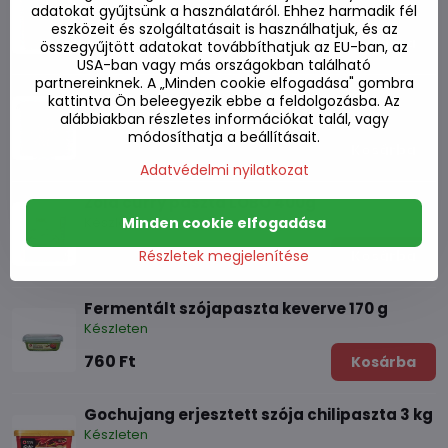
Készleten
adatokat gyűjtsünk a használatáról. Ehhez harmadik fél
eszközeit és szolgáltatásait is használhatjuk, és az
1540 Ft
Kosárba
összegyűjtött adatokat továbbíthatjuk az EU-ban, az
USA-ban vagy más országokban található
partnereinknek. A „Minden cookie elfogadása" gombra
Vörös curry paszta LOBO 400g
kattintva Ön beleegyezik ebbe a feldolgozásba. Az
Készleten
alábbiakban részletes információkat talál, vagy
módosíthatja a beállításait.
1910 Ft
Kosárba
Adatvédelmi nyilatkozat
Zöld curry paszta LOBO 400g
Minden cookie elfogadása
Készleten
1770 Ft
Részletek megjelenítése
Kosárba
Fermentált szójapaszta keverve 170 g
Készleten
760 Ft
Kosárba
Gochujang erjesztett szója chilipaszta 3 kg
Készleten