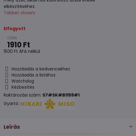
mély ízzel, alkalmas különböző ázsiai ételek
elkészítéséhez.
Többet olvasni
Elfogyott
1910 Ft
1500 Ft
ÁFA nélkül
Hozzáadás a kedvencekhez
Hozzáadás a listához
Watchdog
Kézbesítés
Raktározási szám:
S7#SK#B1159#1
Gyártó:
Leírás