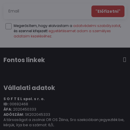
"Előfizetni"
Megerősítem, hogy elolvastam a
adatvédelmi szabályzatot
,
és ezennel kifejezett
egyetértésemet adom a személyes
adataim kezeléséhez
.
Fontos linkek
Vállalati adatok
S O F T E L spol.
s r. o.
ID:
00692468
ÁFA:
2020450333
ADÓSZÁM:
SK202045333
A társaságot a zsolnai OR OS Žilina, Sro szekcióban jegyezték be,
kérjük, írja be a számot: 6/L.