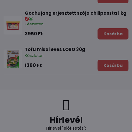
Gochujang erjesztett szója chilipaszta 1 kg
Készleten
3950 Ft
Kosárba
Tofu miso leves LOBO 30g
Készleten
1360 Ft
Kosárba
Hírlevél
Hírlevél "előfizetés":