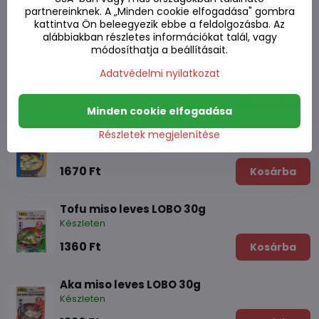
partnereinknek. A „Minden cookie elfogadása" gombra
1830 Ft
Kosárba
kattintva Ön beleegyezik ebbe a feldolgozásba. Az
alábbiakban részletes információkat talál, vagy
módosíthatja a beállításait.
Tom Kha leves mix LOBO 260g
Készleten
Adatvédelmi nyilatkozat
1770 Ft
Kosárba
Minden cookie elfogadása
Tofu miso leves S&B 30g
Részletek megjelenítése
Készleten
1670 Ft
Kosárba
Tofu miso leves LOBO 30g
Készleten
1360 Ft
Kosárba
Aka miso leves LOBO 30g
Készleten