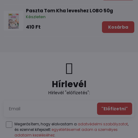
Paszta Tom Kha leveshez LOBO 50g
Készleten
410 Ft
Kosárba
Hírlevél
Hírlevél "előfizetés":
"Előfizetni"
Megerősítem, hogy elolvastam a
adatvédelmi szabályzatot
,
és ezennel kifejezett
egyetértésemet adom a személyes
adataim kezeléséhez
.