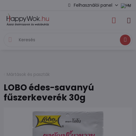
Felhasználói panel
Keresés
Mártások és paszták
LOBO édes-savanyú
fűszerkeverék 30g