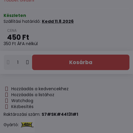
Többet olvasni
Készleten
Szállítási határidő:
Kedd
11.8.2026
450 Ft
350 Ft
ÁFA nélkül
Kosárba
Hozzáadás a kedvencekhez
Hozzáadás a listához
Watchdog
Kézbesítés
Raktározási szám:
S7#SK#44131#1
Gyártó: