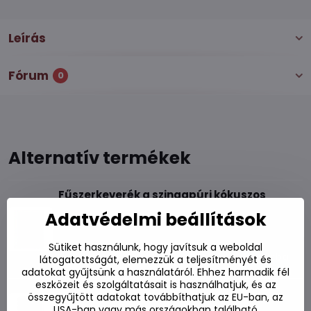
Leírás
Fórum
0
Alternatív termékek
Fűszerkeverék a szingapúri kókuszos
rizshez 50g
Adatvédelmi beállítások
Készleten
Sütiket használunk, hogy javítsuk a weboldal
800 Ft
Kosárba
látogatottságát, elemezzük a teljesítményét és
adatokat gyűjtsünk a használatáról. Ehhez harmadik fél
eszközeit és szolgáltatásait is használhatjuk, és az
LOBO zöld curry keverék 253g
összegyűjtött adatokat továbbíthatjuk az EU-ban, az
Készleten
USA-ban vagy más országokban található