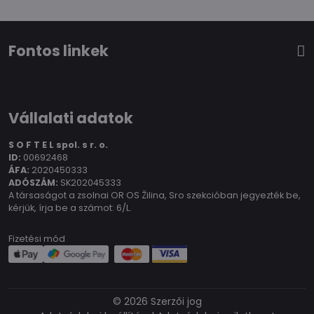
Fontos linkek
Vállalati adatok
S O F T E L spol.
s r. o.
ID:
00692468
ÁFA:
2020450333
ADÓSZÁM:
SK202045333
A társaságot a zsolnai OR OS Žilina, Sro szekcióban jegyezték be,
kérjük, írja be a számot: 6/L.
Fizetési mód
©
2026
Szerzői jog