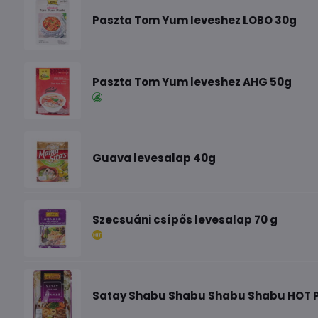
Paszta Tom Yum leveshez LOBO 30g
Paszta Tom Yum leveshez AHG 50g
Guava levesalap 40g
Szecsuáni csípős levesalap 70 g
Satay Shabu Shabu Shabu Shabu HOT P