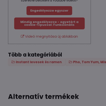
Szeretné betölteni a Youtube videót?
Engedélyezze egyszer
Mindig engedélyezze - egyetért a
cookie-típussal: Funkcionális
Videó megnyitása új ablakban
Több a kategóriából
Instant levesek és ramen
Pho, Tom Yum, Mis
Alternatív termékek