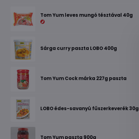
Tom Yum leves mungó tésztával 40g
Sárga curry paszta LOBO 400g
Tom Yum Cock márka 227g paszta
LOBO édes-savanyú fűszerkeverék 30g
Tom Yum paszta 900g