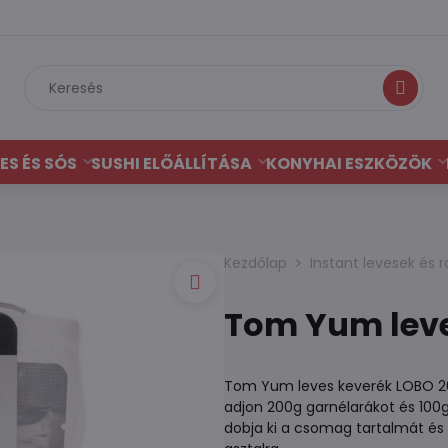
Keresés
ES ÉS SÓS
SUSHI ELŐÁLLÍTÁSA
KONYHAI ESZKÖZÖK
Kezdőlap
Instant levesek és
Tom Yum leve
Tom Yum leves keverék LOBO 26
adjon 200g garnélarákot és 100
dobja ki a csomag tartalmát és 1