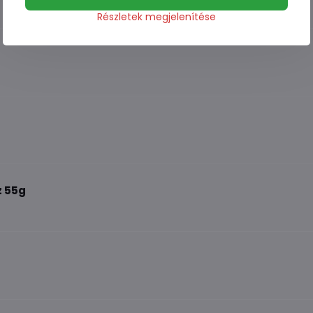
Részletek megjelenítése
z 55g