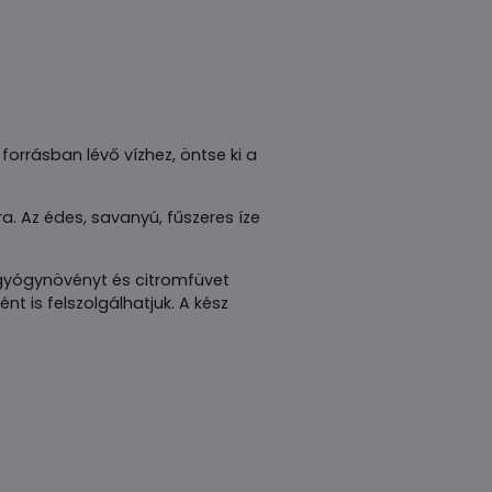
rrásban lévő vízhez, öntse ki a
a. Az édes, savanyú, fűszeres íze
 gyógynövényt és citromfüvet
nt is felszolgálhatjuk. A kész