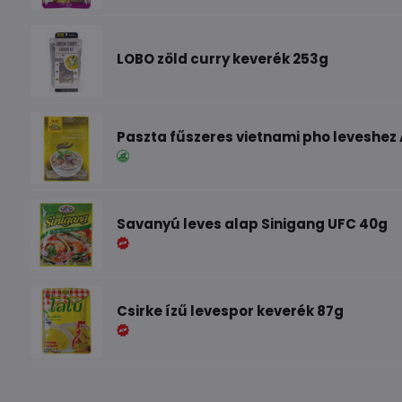
LOBO zöld curry keverék 253g
Paszta fűszeres vietnami pho leveshez
Savanyú leves alap Sinigang UFC 40g
Csirke ízű levespor keverék 87g