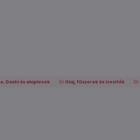
o, Dashi és alaplevek
Olaj, fűszerek és ízesítők