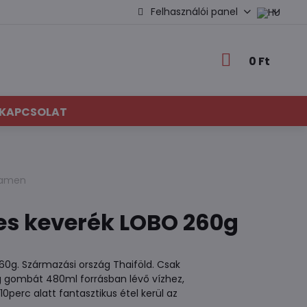
Felhasználói panel
0 Ft
KAPCSOLAT
 ramen
s keverék LOBO 260g
0g. Származási ország Thaiföld. Csak
g gombát 480ml forrásban lévő vízhez,
0perc alatt fantasztikus étel kerül az