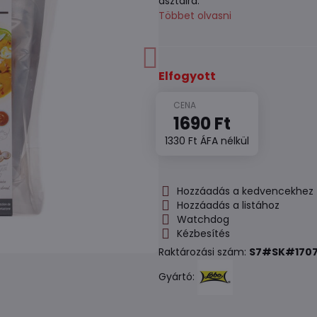
asztalra.
Többet olvasni
Elfogyott
1690 Ft
1330 Ft
ÁFA nélkül
Hozzáadás a kedvencekhez
Hozzáadás a listához
Watchdog
Kézbesítés
Raktározási szám:
S7#SK#170
Gyártó: