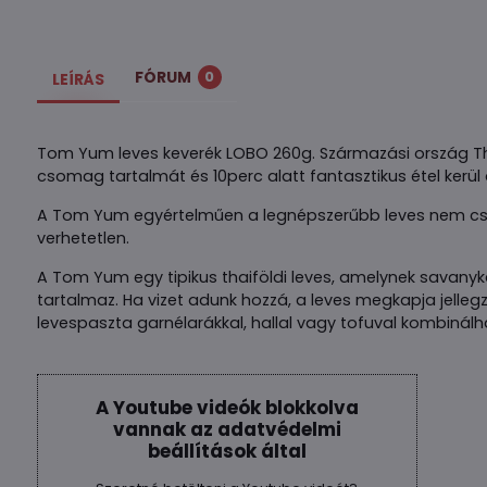
FÓRUM
0
LEÍRÁS
Tom Yum leves keverék LOBO 260g. Származási ország Tha
csomag tartalmát és 10perc alatt fantasztikus étel kerül 
A Tom Yum egyértelműen a legnépszerűbb leves nem csak Th
verhetetlen.
A Tom Yum egy tipikus thaiföldi leves, amelynek savany
tartalmaz. Ha vizet adunk hozzá, a leves megkapja jellegze
levespaszta garnélarákkal, hallal vagy tofuval kombinálh
A Youtube videók blokkolva
vannak az adatvédelmi
beállítások által