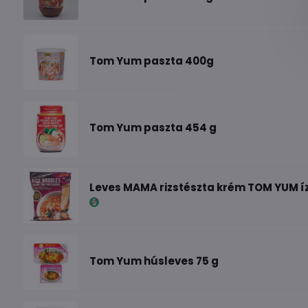
Tom Yum paszta 400g
Tom Yum paszta 454 g
Leves MAMA rizstészta krém TOM YUM í
Tom Yum húsleves 75 g