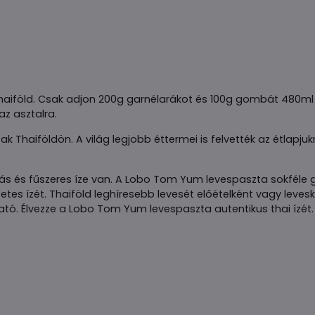
iföld. Csak adjon 200g garnélarákot és 100g gombát 480ml fo
az asztalra.
aiföldön. A világ legjobb éttermei is felvették az étlapjukr
kás és fűszeres íze van. A Lobo Tom Yum levespaszta sokféle
tes ízét. Thaiföld leghíresebb levesét előételként vagy leveské
ató. Élvezze a Lobo Tom Yum levespaszta autentikus thai ízét.