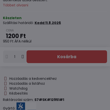
autentikus ázsiai desszert.
Többet olvasni
Készleten
Szállítási határidő:
Kedd
11.8.2026
1200 Ft
950 Ft
ÁFA nélkül
Kosárba
Hozzáadás a kedvencekhez
Hozzáadás a listához
Watchdog
Kézbesítés
Raktározási szám:
S7#SK#12951#1
Gyártó: