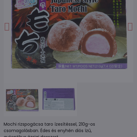
Mochi rizspogácsa taro ízesítéssel, 210g-os
csomagolásban. Édes és enyhén diós ízű,