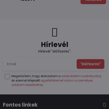
Hírlevél
Hírlevél "előfizetés":
"Előfizetni"
Megerősítem, hogy elolvastam a
adatvédelmi szabályzatot
,
és ezennel kifejezett
egyetértésemet adom a személyes
adataim kezeléséhez
.
Fontos linkek