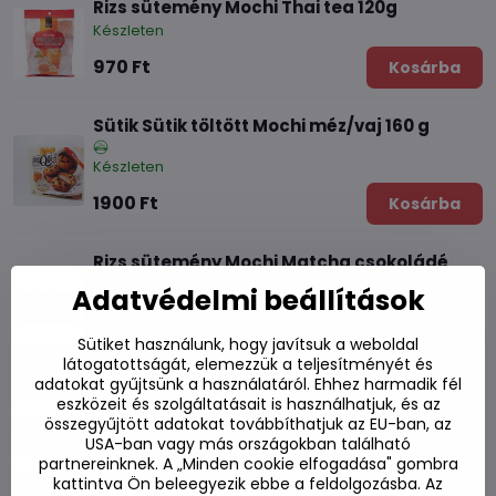
Rizs sütemény Mochi Thai tea 120g
Készleten
970 Ft
Kosárba
Sütik Sütik töltött Mochi méz/vaj 160 g
Készleten
1900 Ft
Kosárba
Rizs sütemény Mochi Matcha csokoládé
80g
Adatvédelmi beállítások
Készleten
900 Ft
Kosárba
Sütiket használunk, hogy javítsuk a weboldal
látogatottságát, elemezzük a teljesítményét és
adatokat gyűjtsünk a használatáról. Ehhez harmadik fél
Rizs sütemények Mochi Mix 450g
eszközeit és szolgáltatásait is használhatjuk, és az
Készleten
összegyűjtött adatokat továbbíthatjuk az EU-ban, az
USA-ban vagy más országokban található
2720 Ft
Kosárba
partnereinknek. A „Minden cookie elfogadása" gombra
kattintva Ön beleegyezik ebbe a feldolgozásba. Az