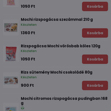
1050 Ft
Kosárba
Mochi rizspogácsa szezámmal 210 g
Készleten
1360 Ft
Kosárba
Rizspogácsa Mochi vörösbab köles 120g
Készleten
1050 Ft
Kosárba
Rizs sütemény Mochi csokoládé 80g
Készleten
900 Ft
Kosárba
Mochi citromos rizspogácsa pudingban 168
g