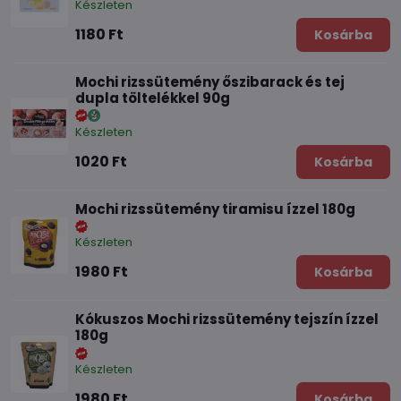
Készleten
1180 Ft
Kosárba
Mochi rizssütemény őszibarack és tej
dupla töltelékkel 90g
Készleten
1020 Ft
Kosárba
Mochi rizssütemény tiramisu ízzel 180g
Készleten
1980 Ft
Kosárba
Kókuszos Mochi rizssütemény tejszín ízzel
180g
Készleten
1980 Ft
Kosárba