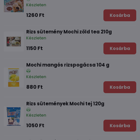
Készleten
1260 Ft
Kosárba
Rizs sütemény Mochi zöld tea 210g
Készleten
1150 Ft
Kosárba
Mochi mangós rizspogácsa 104 g
Készleten
880 Ft
Kosárba
Rizs sütemények Mochi tej 120g
Készleten
1050 Ft
Kosárba