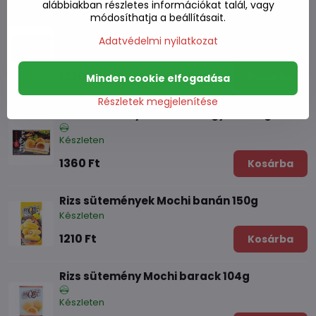
alábbiakban részletes információkat talál, vagy
Rizspogácsa Mochi Taro gluténmentes
módosíthatja a beállításait.
210g
Adatvédelmi nyilatkozat
Készleten
1220 Ft
Kosárba
Minden cookie elfogadása
Részletek megjelenítése
Rizs sütemények Mochi mogyoró 210g
Készleten
1360 Ft
Kosárba
Rizs sütemények Mochi banán 150g
Készleten
1210 Ft
Kosárba
Rizs sütemény Mochi barack 104g
Készleten