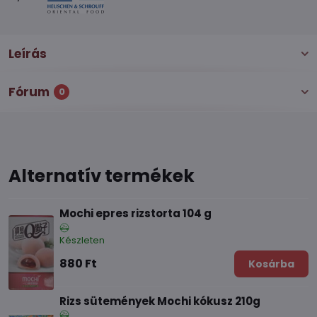
Leírás
Fórum
0
Alternatív termékek
Mochi epres rizstorta 104 g
Készleten
880 Ft
Kosárba
Rizs sütemények Mochi kókusz 210g