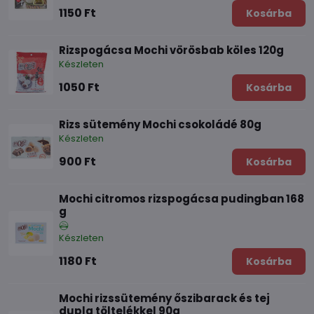
1150 Ft
Kosárba
Rizspogácsa Mochi vörösbab köles 120g
Készleten
1050 Ft
Kosárba
Rizs sütemény Mochi csokoládé 80g
Készleten
900 Ft
Kosárba
Mochi citromos rizspogácsa pudingban 168
g
Készleten
1180 Ft
Kosárba
Mochi rizssütemény őszibarack és tej
dupla töltelékkel 90g