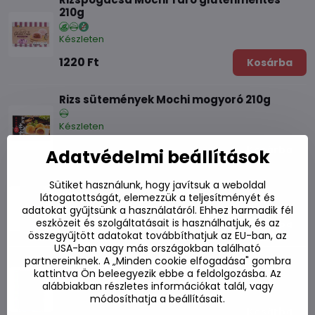
210g
Készleten
1220 Ft
Kosárba
Rizs sütemények Mochi mogyoró 210g
Készleten
1360 Ft
Kosárba
Adatvédelmi beállítások
Sütiket használunk, hogy javítsuk a weboldal
Rizs sütemények Mochi banán 150g
látogatottságát, elemezzük a teljesítményét és
Készleten
adatokat gyűjtsünk a használatáról. Ehhez harmadik fél
1210 Ft
eszközeit és szolgáltatásait is használhatjuk, és az
Kosárba
összegyűjtött adatokat továbbíthatjuk az EU-ban, az
USA-ban vagy más országokban található
Rizs sütemény Mochi barack 104g
partnereinknek. A „Minden cookie elfogadása" gombra
kattintva Ön beleegyezik ebbe a feldolgozásba. Az
alábbiakban részletes információkat talál, vagy
Készleten
módosíthatja a beállításait.
880 Ft
Kosárba