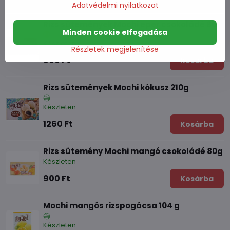
Adatvédelmi nyilatkozat
Rizs sütemények Mochi eper csokoládé 80g
Minden cookie elfogadása
Készleten
Részletek megjelenítése
900 Ft
Kosárba
Rizs sütemények Mochi kókusz 210g
Készleten
1260 Ft
Kosárba
Rizs sütemény Mochi mangó csokoládé 80g
Készleten
900 Ft
Kosárba
Mochi mangós rizspogácsa 104 g
Készleten