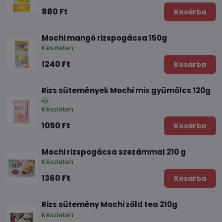
880 Ft
Kosárba
Mochi mangó rizspogácsa 150g
Készleten
1240 Ft
Kosárba
Rizs sütemények Mochi mix gyümölcs 120g
Készleten
1050 Ft
Kosárba
Mochi rizspogácsa szezámmal 210 g
Készleten
1360 Ft
Kosárba
Rizs sütemény Mochi zöld tea 210g
Készleten