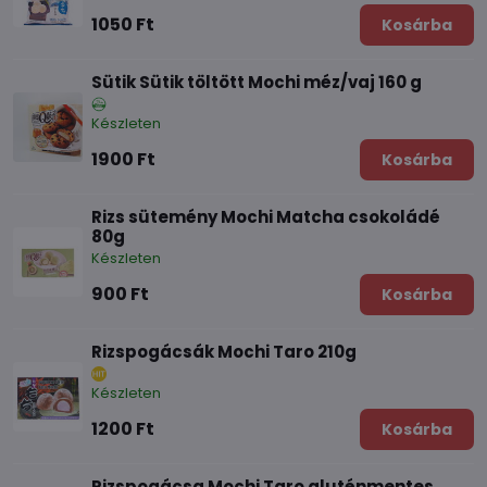
1050 Ft
Kosárba
Sütik Sütik töltött Mochi méz/vaj 160 g
Készleten
1900 Ft
Kosárba
Rizs sütemény Mochi Matcha csokoládé
80g
Készleten
900 Ft
Kosárba
Rizspogácsák Mochi Taro 210g
Készleten
1200 Ft
Kosárba
Rizspogácsa Mochi Taro gluténmentes