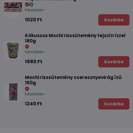
Készleten
1020 Ft
Kosárba
Kókuszos Mochi rizssütemény tejszín ízzel
180g
Készleten
1980 Ft
Kosárba
Mochi rizssütemény cseresznyevirág ízű
150g
Készleten
1240 Ft
Kosárba