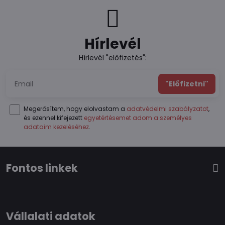
Hírlevél
Hírlevél "előfizetés":
"Előfizetni"
Megerősítem, hogy elolvastam a
adatvédelmi szabályzatot
,
és ezennel kifejezett
egyetértésemet adom a személyes
adataim kezeléséhez
.
Fontos linkek
Vállalati adatok