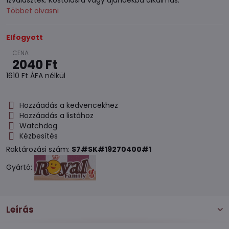
ízválaszték. Kóstolásra vagy ajándékba alkalmas.
Többet olvasni
Elfogyott
2040 Ft
1610 Ft
ÁFA nélkül
Hozzáadás a kedvencekhez
Hozzáadás a listához
Watchdog
Kézbesítés
Raktározási szám:
S7#SK#19270400#1
Gyártó:
Leírás