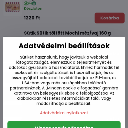
Készleten
1220 Ft
Kosárba
Sütik Sütik töltött Mochi méz/vaj 160 g
Adatvédelmi beállítások
Készleten
1900 Ft
Kosárba
Sütiket használunk, hogy javítsuk a weboldal
látogatottságát, elemezzük a teljesítményét és
adatokat gyűjtsünk a használatáról. Ehhez harmadik fél
Rizs sütemények Mochi Mix 450g
eszközeit és szolgáltatásait is használhatjuk, és az
Készleten
összegyűjtött adatokat továbbíthatjuk az EU-ban, az
USA-ban vagy más országokban található
2720 Ft
Kosárba
partnereinknek. A „Minden cookie elfogadása" gombra
kattintva Ön beleegyezik ebbe a feldolgozásba. Az
alábbiakban részletes információkat talál, vagy
Rizspogácsák Mochi Taro 210g
módosíthatja a beállításait.
Készleten
Adatvédelmi nyilatkozat
1200 Ft
Kosárba