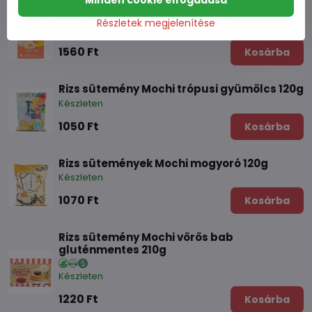
Minden cookie elfogadása
Mochi mangó rizspogácsa 120 g
Részletek megjelenítése
Készleten
1560 Ft
Kosárba
Rizs sütemény Mochi trópusi gyümölcs 120g
Készleten
1050 Ft
Kosárba
Rizs sütemények Mochi mogyoró 120g
Készleten
1070 Ft
Kosárba
Rizs sütemény Mochi vörös bab
gluténmentes 210g
Készleten
1220 Ft
Kosárba