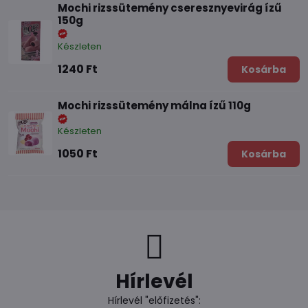
Mochi rizssütemény cseresznyevirág ízű
150g
Készleten
1240 Ft
Kosárba
Mochi rizssütemény málna ízű 110g
Készleten
1050 Ft
Kosárba
Hírlevél
Hírlevél "előfizetés":