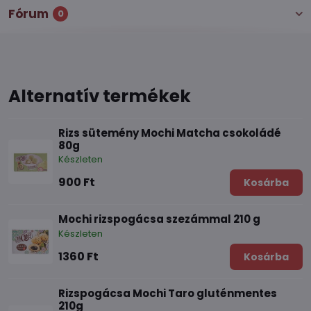
Fórum
0
Alternatív termékek
Rizs sütemény Mochi Matcha csokoládé
80g
Készleten
900 Ft
Kosárba
Mochi rizspogácsa szezámmal 210 g
Készleten
1360 Ft
Kosárba
Rizspogácsa Mochi Taro gluténmentes
210g