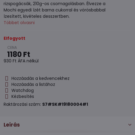
rizspogácsák, 210g-os csomagolásban. Élvezze a
Mochi egyedi ízét barna cukorral és vörösbabbal
ízesített, kivételes desszertben.
Többet olvasni
Elfogyott
1180 Ft
930 Ft
ÁFA nélkül
Hozzáadás a kedvencekhez
Hozzáadás a listához
Watchdog
Kézbesítés
Raktározási szám:
S7#SK#19180004#1
Leírás