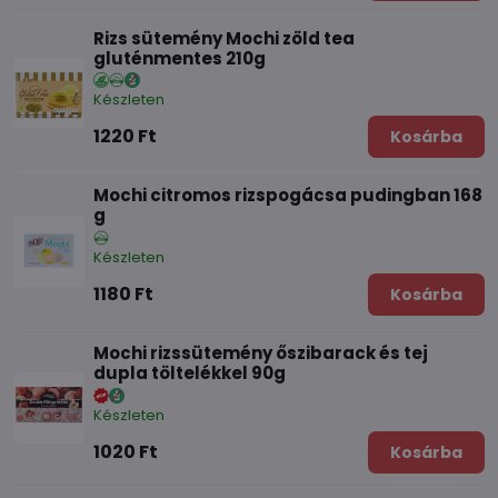
Rizs sütemény Mochi zöld tea
gluténmentes 210g
Készleten
1220 Ft
Kosárba
Mochi citromos rizspogácsa pudingban 168
g
Készleten
1180 Ft
Kosárba
Mochi rizssütemény őszibarack és tej
dupla töltelékkel 90g
Készleten
1020 Ft
Kosárba