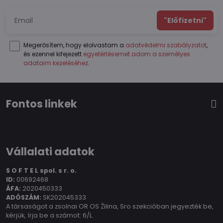
"Előfizetni"
Megerősítem, hogy elolvastam a
adatvédelmi szabályzatot
,
és ezennel kifejezett
egyetértésemet adom a személyes
adataim kezeléséhez
.
Fontos linkek
Vállalati adatok
S O F T E L spol.
s r. o.
ID:
00692468
ÁFA:
2020450333
ADÓSZÁM:
SK202045333
A társaságot a zsolnai OR OS Žilina, Sro szekcióban jegyezték be,
kérjük, írja be a számot: 6/L.