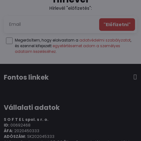
Hírlevél "előfizetés":
"Előfizetni"
Megerősítem, hogy elolvastam a
adatvédelmi szabályzatot
,
és ezennel kifejezett
egyetértésemet adom a személyes
adataim kezeléséhez
.
Fontos linkek
Vállalati adatok
S O F T E L spol.
s r. o.
ID:
00692468
ÁFA:
2020450333
ADÓSZÁM:
SK202045333