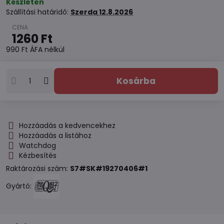
Készleten
Szállítási határidő:
Szerda
12.8.2026
1260 Ft
990 Ft
ÁFA nélkül
Kosárba
Hozzáadás a kedvencekhez
Hozzáadás a listához
Watchdog
Kézbesítés
Raktározási szám:
S7#SK#19270406#1
Gyártó: