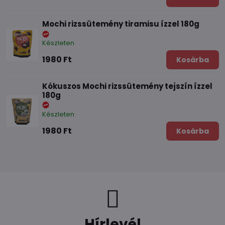
Mochi rizssütemény tiramisu ízzel 180g
Készleten
1980 Ft
Kosárba
Kókuszos Mochi rizssütemény tejszín ízzel
180g
Készleten
1980 Ft
Kosárba
Hírlevél