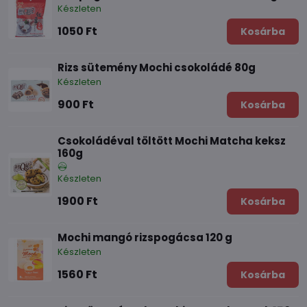
Készleten
1050 Ft
Kosárba
Rizs sütemény Mochi csokoládé 80g
Készleten
900 Ft
Kosárba
Csokoládéval töltött Mochi Matcha keksz
160g
Készleten
1900 Ft
Kosárba
Mochi mangó rizspogácsa 120 g
Készleten
1560 Ft
Kosárba