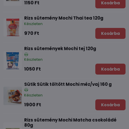
1150 Ft
Kosárba
Rizs sütemény Mochi Thai tea 120g
Készleten
970 Ft
Kosárba
Rizs sütemények Mochi tej 120g
Készleten
1050 Ft
Kosárba
Sütik Sütik töltött Mochi méz/vaj 160 g
Készleten
1900 Ft
Kosárba
Rizs sütemény Mochi Matcha csokoládé
80g