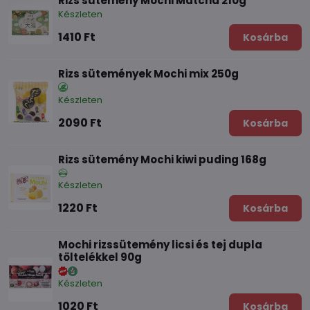
Rizs sütemény Mochi Matcha 210g
Készleten
1410 Ft
Kosárba
Rizs sütemények Mochi mix 250g
Készleten
2090 Ft
Kosárba
Rizs sütemény Mochi kiwi puding 168g
Készleten
1220 Ft
Kosárba
Mochi rizssütemény licsi és tej dupla
töltelékkel 90g
Készleten
1020 Ft
Kosárba