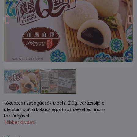
Kókuszos rizspogácsák Mochi, 210g. Varázsolja el
ízlelőbimbóit a kókusz egzotikus ízével és finom
textúrájával.
Többet olvasni