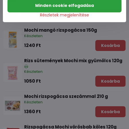
Minden cookie elfogadása
Készleten
880 Ft
Részletek megjelenítése
Kosárba
Mochi mangó rizspogácsa 150g
Készleten
1240 Ft
Kosárba
Rizs sütemények Mochi mix gyümölcs 120g
Készleten
1050 Ft
Kosárba
Mochi rizspogácsa szezámmal 210 g
Készleten
1360 Ft
Kosárba
Rizspogácsa Mochi vörösbab köles 120g