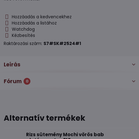
Hozzáadás a kedvencekhez
Hozzáadás a listához
Watchdog
Kézbesítés
Raktározási szám:
S7#SK#2524#1
Leírás
Fórum
0
Alternatív termékek
Rizs sütemény Mochi vörös bab