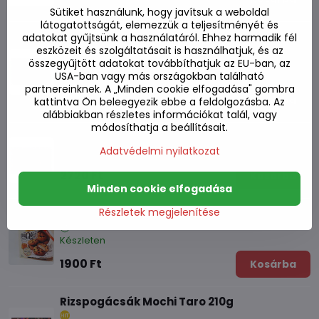
Sütiket használunk, hogy javítsuk a weboldal
látogatottságát, elemezzük a teljesítményét és
Rizspogácsa Mochi Taro gluténmentes
adatokat gyűjtsünk a használatáról. Ehhez harmadik fél
210g
eszközeit és szolgáltatásait is használhatjuk, és az
összegyűjtött adatokat továbbíthatjuk az EU-ban, az
USA-ban vagy más országokban található
Készleten
partnereinknek. A „Minden cookie elfogadása" gombra
1220 Ft
Kosárba
kattintva Ön beleegyezik ebbe a feldolgozásba. Az
alábbiakban részletes információkat talál, vagy
módosíthatja a beállításait.
Rizs sütemények Mochi Mix 450g
Adatvédelmi nyilatkozat
Készleten
2720 Ft
Kosárba
Minden cookie elfogadása
Részletek megjelenítése
Sütik Sütik töltött Mochi méz/vaj 160 g
Készleten
1900 Ft
Kosárba
Rizspogácsák Mochi Taro 210g