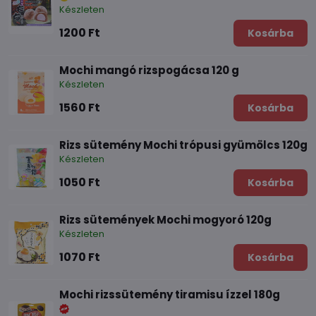
Készleten
1200 Ft
Kosárba
Mochi mangó rizspogácsa 120 g
Készleten
1560 Ft
Kosárba
Rizs sütemény Mochi trópusi gyümölcs 120g
Készleten
1050 Ft
Kosárba
Rizs sütemények Mochi mogyoró 120g
Készleten
1070 Ft
Kosárba
Mochi rizssütemény tiramisu ízzel 180g