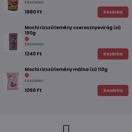
Készleten
1980 Ft
Kosárba
Mochi rizssütemény cseresznyevirág ízű
150g
Készleten
1240 Ft
Kosárba
Mochi rizssütemény málna ízű 110g
Készleten
1050 Ft
Kosárba