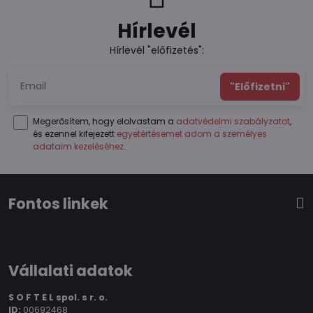
Hírlevél
Hírlevél "előfizetés":
"Előfizetni"
Megerősítem, hogy elolvastam a
adatvédelmi szabályzatot
,
és ezennel kifejezett
egyetértésemet adom a személyes
adataim kezeléséhez
.
Fontos linkek
Vállalati adatok
S O F T E L spol.
s r. o.
ID:
00692468