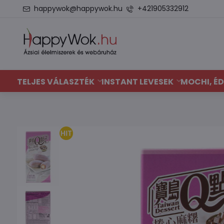
happywok@happywok.hu
+421905332912
TELJES VÁLASZTÉK
INSTANT LEVESEK
MOCHI, ÉD