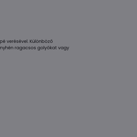
pé verésével. Különböző
, enyhén ragacsos golyókat vagy