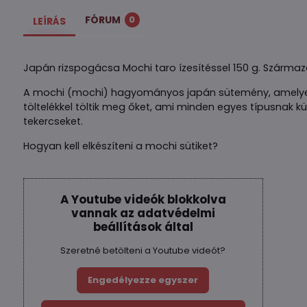
FÓRUM
0
LEÍRÁS
Japán rizspogácsa Mochi taro ízesítéssel 150 g. Származ
A mochi (mochi) hagyományos japán sütemény, amelyet é
töltelékkel töltik meg őket, ami minden egyes típusnak 
tekercseket.
Hogyan kell elkészíteni a mochi sütiket?
A Youtube videók blokkolva
vannak az adatvédelmi
beállítások által
Szeretné betölteni a Youtube videót?
Engedélyezze egyszer