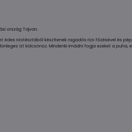
ási ország Tajvan.
des rizstésztából készítenek ragadós rizs főzésével és pép
különleges ízt kölcsönöz. Mindenki imádni fogja ezeket a puha