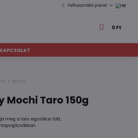
Felhasználói panel
0 Ft
KAPCSOLAT
sós
Mochi
y Mochi Taro 150g
lja meg a taro egzotikus ízét,
 rizspogácsákban.