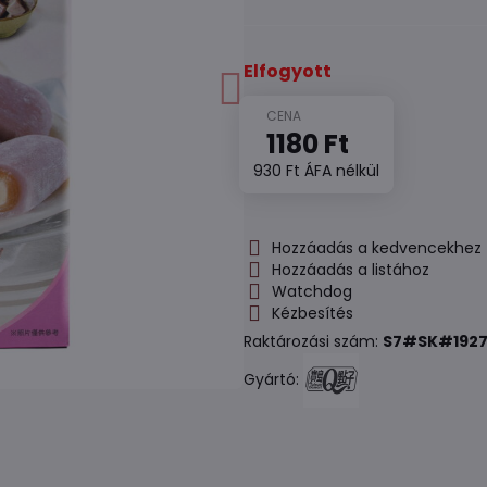
Elfogyott
1180 Ft
930 Ft
ÁFA nélkül
Hozzáadás a kedvencekhez
Hozzáadás a listához
Watchdog
Kézbesítés
Raktározási szám:
S7#SK#1927
Gyártó: