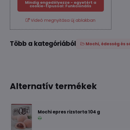
Mindig engedélyezze - egyetért a
cookie-típussal: Funkcionális
Videó megnyitása új ablakban
Több a kategóriából
Mochi, édesség és s
Alternatív termékek
Mochi epres rizstorta 104 g