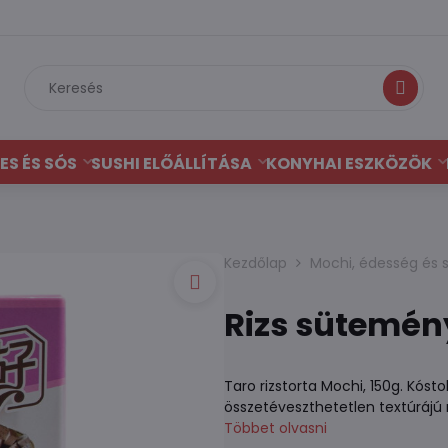
Keresés
ES ÉS SÓS
SUSHI ELŐÁLLÍTÁSA
KONYHAI ESZKÖZÖK
Kezdőlap
Mochi, édesség és 
Rizs sütemén
Taro rizstorta Mochi, 150g. Kósto
összetéveszthetetlen textúrájú
Többet olvasni