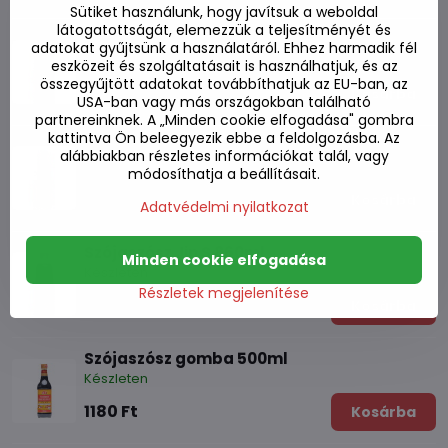
Sütiket használunk, hogy javítsuk a weboldal
látogatottságát, elemezzük a teljesítményét és
Szójaszósz Jin Gold F3 860ml
adatokat gyűjtsünk a használatáról. Ehhez harmadik fél
Készleten
eszközeit és szolgáltatásait is használhatjuk, és az
összegyűjtött adatokat továbbíthatjuk az EU-ban, az
2410 Ft
Kosárba
USA-ban vagy más országokban található
partnereinknek. A „Minden cookie elfogadása" gombra
kattintva Ön beleegyezik ebbe a feldolgozásba. Az
Szójaszósz light 700 ml
alábbiakban részletes információkat talál, vagy
Készleten
módosíthatja a beállításait.
1960 Ft
Kosárba
Adatvédelmi nyilatkozat
Szójaszósz Jin S 860ml
Minden cookie elfogadása
Készleten
Részletek megjelenítése
1830 Ft
Kosárba
Szójaszósz gomba 500ml
Készleten
1180 Ft
Kosárba