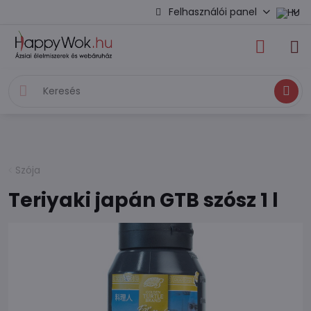
Felhasználói panel
Keresés
Szója
Teriyaki japán GTB szósz 1 l