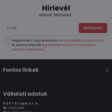
Hírlevél
Hírlevél "előfizetés":
"Előfizetni"
Megerősítem, hogy elolvastam a
adatvédelmi szabályzatot
,
és ezennel kifejezett
egyetértésemet adom a személyes
adataim kezeléséhez
.
Fontos linkek
Vállalati adatok
S O F T E L spol.
s r. o.
ID:
00692468