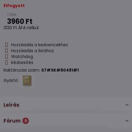
Elfogyott
3960 Ft
3120 Ft
ÁFA nélkül
Hozzáadás a kedvencekhez
Hozzáadás a listához
Watchdog
Kézbesítés
Raktározási szám:
S7#SK#60481#1
Gyártó:
Leírás
Fórum
0