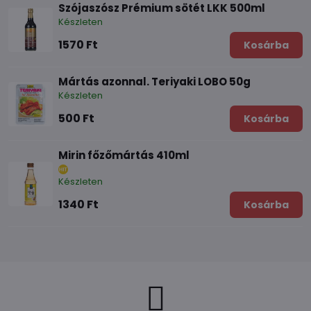
Szójaszósz Prémium sötét LKK 500ml
Készleten
1570 Ft
Kosárba
Mártás azonnal. Teriyaki LOBO 50g
Készleten
500 Ft
Kosárba
Mirin főzőmártás 410ml
Készleten
1340 Ft
Kosárba