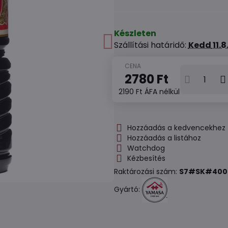
Készleten
Szállítási határidő:
Kedd
11.
2780 Ft
2190 Ft
ÁFA nélkül
Hozzáadás a kedvencekhez
Hozzáadás a listához
Watchdog
Kézbesítés
Raktározási szám:
S7#SK#400
Gyártó: