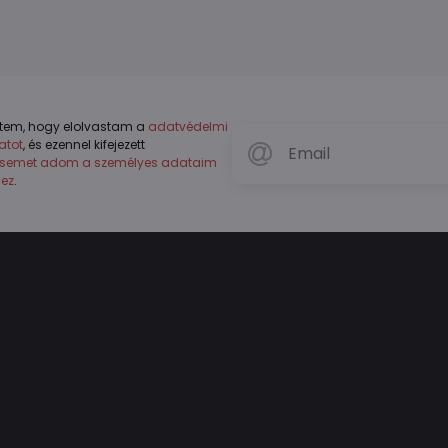
tem, hogy elolvastam a
adatvédelmi
atot
, és ezennel kifejezett
ésemet adom a személyes adataim
hez
.