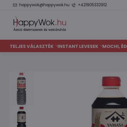
happywok@happywok.hu
+421905332912
TELJES VÁLASZTÉK
INSTANT LEVESEK
MOCHI, ÉD