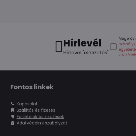
Megerősí
Hírlevél
szabályz
egyetért
Hírlevél "előfizetés":
kezelésé
Fontos linkek
Kapcsolat
Szállítás és fizetés
Feltételek és kikötések
Adatvédelmi szabályzat