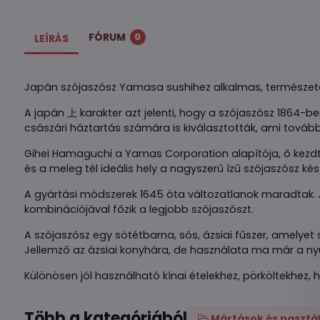
FÓRUM
0
LEÍRÁS
Japán szójaszósz Yamasa sushihez alkalmas, természetes
A japán 上 karakter azt jelenti, hogy a szójaszósz 1864
császári háztartás számára is kiválasztották, ami tovább
Gihei Hamaguchi a Yamas Corporation alapítója, ő kezdt
és a meleg tél ideális hely a nagyszerű ízű szójaszósz kés
A gyártási módszerek 1645 óta változatlanok maradta
kombinációjával főzik a legjobb szójaszószt.
A szójaszósz egy sötétbarna, sós, ázsiai fűszer, amelyet 
Jellemző az ázsiai konyhára, de használata ma már a nyu
Különösen jól használható kínai ételekhez, pörköltekhez,
Több a kategóriából
Mártások és pasztá