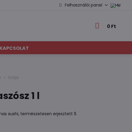
Felhasználói panel
0 Ft
KAPCSOLAT
k
Szója
zósz 1 l
s sushi, természetesen erjesztett 1l.