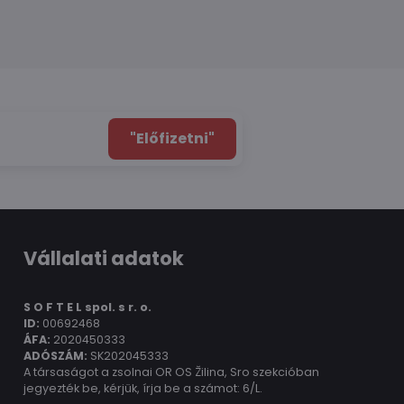
"Előfizetni"
Vállalati adatok
S O F T E L spol.
s r. o.
ID:
00692468
ÁFA:
2020450333
ADÓSZÁM:
SK202045333
A társaságot a zsolnai OR OS Žilina, Sro szekcióban
jegyezték be, kérjük, írja be a számot: 6/L.