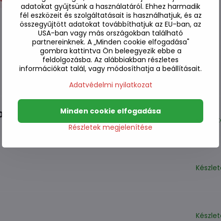
adatokat gyűjtsünk a használatáról. Ehhez harmadik
fél eszközeit és szolgáltatásait is használhatjuk, és az
összegyűjtött adatokat továbbíthatjuk az EU-ban, az
USA-ban vagy más országokban található
partnereinknek. A „Minden cookie elfogadása"
gombra kattintva Ön beleegyezik ebbe a
feldolgozásba. Az alábbiakban részletes
információkat talál, vagy módosíthatja a beállításait.
Adatvédelmi nyilatkozat
Minden cookie elfogadása
50ml
Készle
Részletek megjelenítése
Készle
Készle