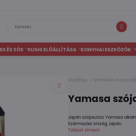
Keresés
ES ÉS SÓS
SUSHI ELŐÁLLÍTÁSA
KONYHAI ESZKÖZÖK
Kezdőlap
Mártások és pasztá
Yamasa szójas
Japán szójaszósz Yamasa alkalma
Származási ország Japán.
Többet olvasni