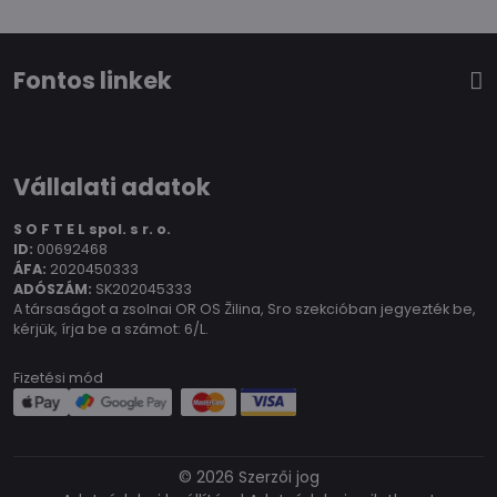
Fontos linkek
Vállalati adatok
S O F T E L spol.
s r. o.
ID:
00692468
ÁFA:
2020450333
ADÓSZÁM:
SK202045333
A társaságot a zsolnai OR OS Žilina, Sro szekcióban jegyezték be,
kérjük, írja be a számot: 6/L.
Fizetési mód
©
2026
Szerzői jog