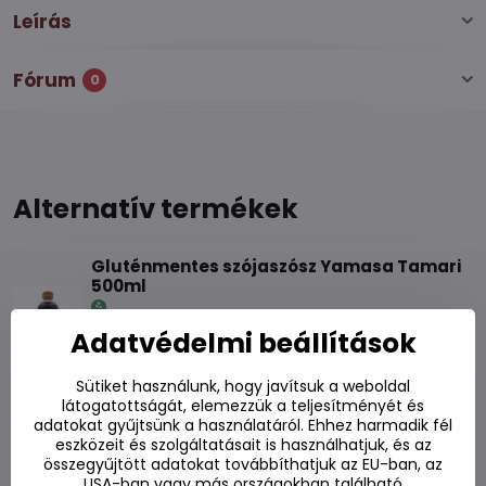
Leírás
Fórum
0
Alternatív termékek
Gluténmentes szójaszósz Yamasa Tamari
500ml
Készleten
Adatvédelmi beállítások
3010 Ft
Kosárba
Sütiket használunk, hogy javítsuk a weboldal
látogatottságát, elemezzük a teljesítményét és
Yamasa szójaszósz 1 l
adatokat gyűjtsünk a használatáról. Ehhez harmadik fél
Készleten
eszközeit és szolgáltatásait is használhatjuk, és az
összegyűjtött adatokat továbbíthatjuk az EU-ban, az
2780 Ft
Kosárba
USA-ban vagy más országokban található