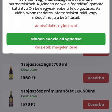
partnereinknek. A „Minden cookie elfogadása" gombra
kattintva Ön beleegyezik ebbe a feldolgozásba. Az
Szójaszósz 501 860ml
alábbiakban részletes információkat talál, vagy
Készleten
módosíthatja a beállításait.
2490 Ft
Kosárba
Adatvédelmi nyilatkozat
Szójaszósz Jin Gold F3 860ml
Minden cookie elfogadása
Készleten
Részletek megjelenítése
2410 Ft
Kosárba
Szójaszósz light 700 ml
Készleten
1960 Ft
Kosárba
Szójaszósz Prémium sötét LKK 500ml
Készleten
1570 Ft
Kosárba