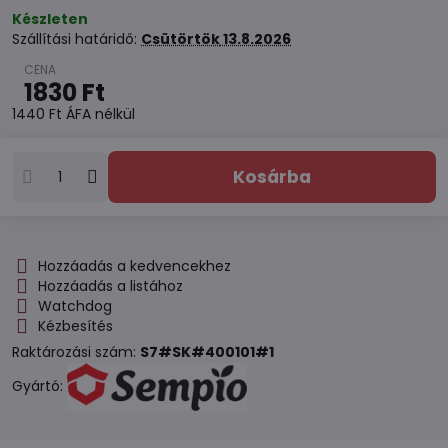
Készleten
Szállítási határidő:
Csütörtök
13.8.2026
1830 Ft
1440 Ft
ÁFA nélkül
Kosárba
Hozzáadás a kedvencekhez
Hozzáadás a listához
Watchdog
Kézbesítés
Raktározási szám:
S7#SK#400101#1
Gyártó: