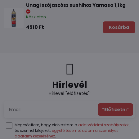
Unagi szójaszósz sushihoz Yamasa 1,1kg
Készleten
4510 Ft
Kosárba
Hírlevél
Hírlevél "előfizetés":
"Előfizetni"
Megerősítem, hogy elolvastam a
adatvédelmi szabályzatot
,
és ezennel kifejezett
egyetértésemet adom a személyes
adataim kezeléséhez
.