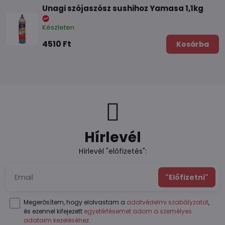
Unagi szójaszósz sushihoz Yamasa 1,1kg
Készleten
4510 Ft
Kosárba
Hírlevél
Hírlevél "előfizetés":
"Előfizetni"
Megerősítem, hogy elolvastam a
adatvédelmi szabályzatot
,
és ezennel kifejezett
egyetértésemet adom a személyes
adataim kezeléséhez
.