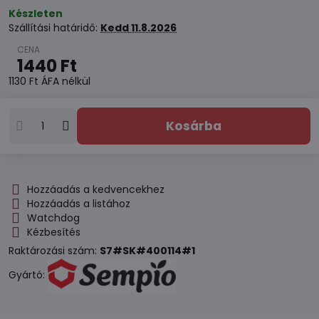
Készleten
Szállítási határidő:
Kedd
11.8.2026
1440 Ft
1130 Ft
ÁFA nélkül
Kosárba
Hozzáadás a kedvencekhez
Hozzáadás a listához
Watchdog
Kézbesítés
Raktározási szám:
S7#SK#400114#1
Gyártó: