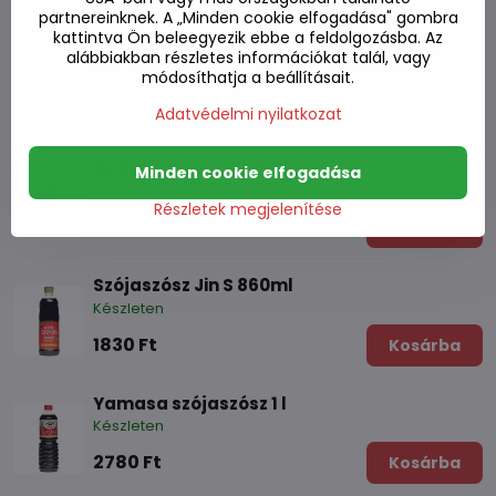
partnereinknek. A „Minden cookie elfogadása" gombra
kattintva Ön beleegyezik ebbe a feldolgozásba. Az
Szójaszósz Jin Gold F3 860ml
alábbiakban részletes információkat talál, vagy
Készleten
módosíthatja a beállításait.
2410 Ft
Kosárba
Adatvédelmi nyilatkozat
Szójaszósz light 700 ml
Minden cookie elfogadása
Készleten
Részletek megjelenítése
1960 Ft
Kosárba
Szójaszósz Jin S 860ml
Készleten
1830 Ft
Kosárba
Yamasa szójaszósz 1 l
Készleten
2780 Ft
Kosárba