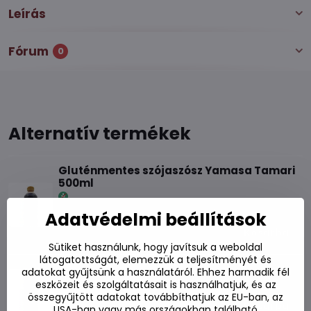
Leírás
Fórum
0
Alternatív termékek
Gluténmentes szójaszósz Yamasa Tamari
500ml
Készleten
Adatvédelmi beállítások
3010 Ft
Kosárba
Sütiket használunk, hogy javítsuk a weboldal
látogatottságát, elemezzük a teljesítményét és
Szójaszósz 501 860ml
adatokat gyűjtsünk a használatáról. Ehhez harmadik fél
Készleten
eszközeit és szolgáltatásait is használhatjuk, és az
összegyűjtött adatokat továbbíthatjuk az EU-ban, az
2490 Ft
Kosárba
USA-ban vagy más országokban található