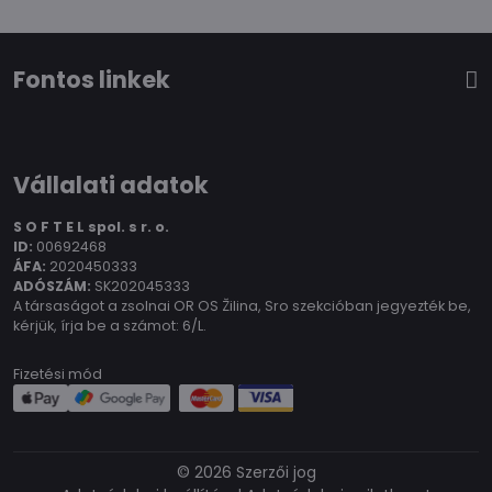
Fontos linkek
Vállalati adatok
S O F T E L spol.
s r. o.
ID:
00692468
ÁFA:
2020450333
ADÓSZÁM:
SK202045333
A társaságot a zsolnai OR OS Žilina, Sro szekcióban jegyezték be,
kérjük, írja be a számot: 6/L.
Fizetési mód
©
2026
Szerzői jog