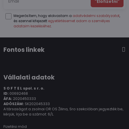
"Előfizetni"
Megerősítem, hogy elolvastam a
adatvédelmi szabályzatot
,
és ezennel kifejezett
egyetértésemet adom a személyes
adataim kezeléséhez
.
Fontos linkek
Vállalati adatok
S O F T E L spol.
s r. o.
ID:
00692468
ÁFA:
2020450333
ADÓSZÁM:
SK202045333
A társaságot a zsolnai OR OS Žilina, Sro szekcióban jegyezték be,
kérjük, írja be a számot: 6/L.
Fizetési mód