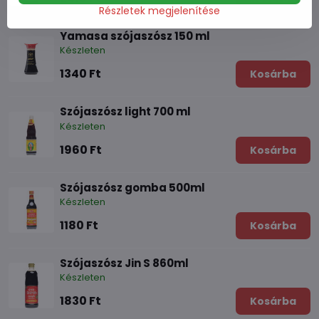
Részletek megjelenítése
Yamasa szójaszósz 150 ml
Készleten
1340 Ft
Kosárba
Szójaszósz light 700 ml
Készleten
1960 Ft
Kosárba
Szójaszósz gomba 500ml
Készleten
1180 Ft
Kosárba
Szójaszósz Jin S 860ml
Készleten
1830 Ft
Kosárba