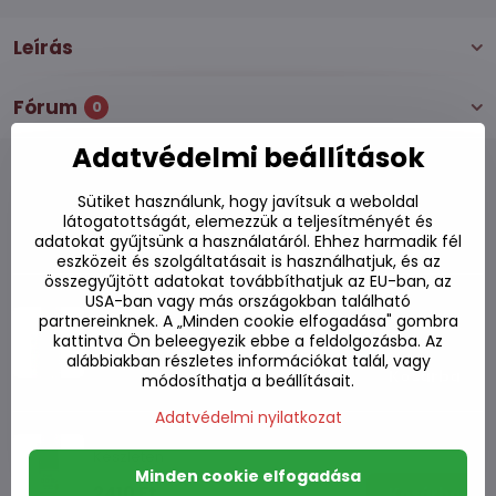
Leírás
Fórum
0
Adatvédelmi beállítások
Sütiket használunk, hogy javítsuk a weboldal
látogatottságát, elemezzük a teljesítményét és
Alternatív termékek
adatokat gyűjtsünk a használatáról. Ehhez harmadik fél
eszközeit és szolgáltatásait is használhatjuk, és az
összegyűjtött adatokat továbbíthatjuk az EU-ban, az
Gluténmentes szójaszósz Kikkoman 250ml
USA-ban vagy más országokban található
partnereinknek. A „Minden cookie elfogadása" gombra
Készleten
kattintva Ön beleegyezik ebbe a feldolgozásba. Az
alábbiakban részletes információkat talál, vagy
2600 Ft
Kosárba
módosíthatja a beállításait.
Adatvédelmi nyilatkozat
Szójaszósz Jin Gold F3 860ml
Készleten
Minden cookie elfogadása
2410 Ft
Kosárba