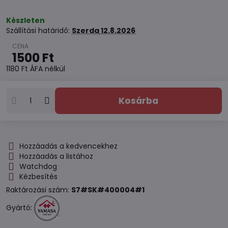
Készleten
Szállítási határidő:
Szerda
12.8.2026
1500 Ft
1180 Ft
ÁFA nélkül
Kosárba
Hozzáadás a kedvencekhez
Hozzáadás a listához
Watchdog
Kézbesítés
Raktározási szám:
S7#SK#400004#1
Gyártó: