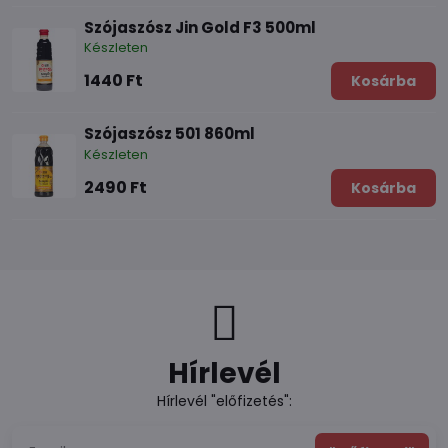
Szójaszósz Jin Gold F3 500ml
Készleten
1440 Ft
Kosárba
Szójaszósz 501 860ml
Készleten
2490 Ft
Kosárba
Hírlevél
Hírlevél "előfizetés":