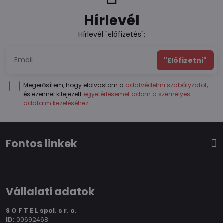
Hírlevél
Hírlevél "előfizetés":
"Előfizetni"
Megerősítem, hogy elolvastam a
adatvédelmi szabályzatot
,
és ezennel kifejezett
egyetértésemet adom a személyes
adataim kezeléséhez
.
Fontos linkek
Vállalati adatok
S O F T E L spol.
s r. o.
ID:
00692468