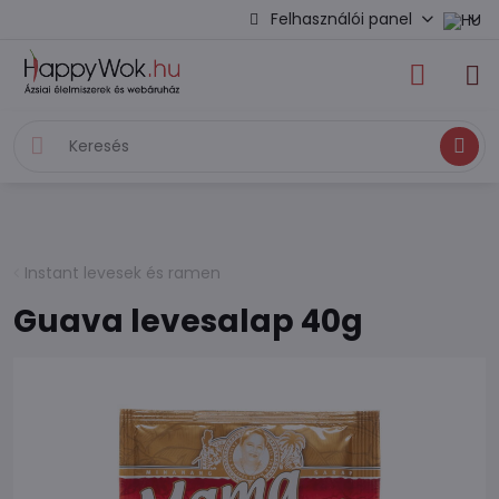
Felhasználói panel
Keresés
Instant levesek és ramen
Guava levesalap 40g