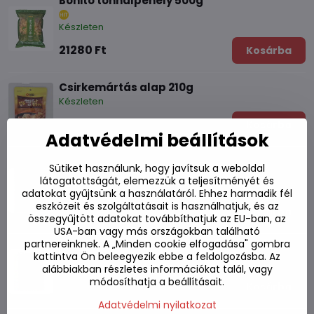
Bonito tonhalpehely 500g
Készleten
21280 Ft
Kosárba
Csirkemártás alap 210g
Készleten
1360 Ft
Kosárba
Adatvédelmi beállítások
Satay Shabu Shabu Shabu Shabu HOT POT
Sütiket használunk, hogy javítsuk a weboldal
levesalap 75g
látogatottságát, elemezzük a teljesítményét és
Készleten
adatokat gyűjtsünk a használatáról. Ehhez harmadik fél
eszközeit és szolgáltatásait is használhatjuk, és az
800 Ft
Kosárba
összegyűjtött adatokat továbbíthatjuk az EU-ban, az
USA-ban vagy más országokban található
partnereinknek. A „Minden cookie elfogadása" gombra
Paszta Tom Kha leveshez LOBO 50g
kattintva Ön beleegyezik ebbe a feldolgozásba. Az
Készleten
alábbiakban részletes információkat talál, vagy
módosíthatja a beállításait.
410 Ft
Kosárba
Adatvédelmi nyilatkozat