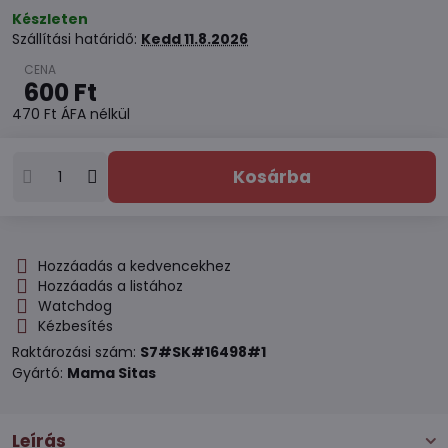
Készleten
Szállítási határidő:
Kedd
11.8.2026
600 Ft
470 Ft
ÁFA nélkül
Kosárba
Hozzáadás a kedvencekhez
Hozzáadás a listához
Watchdog
Kézbesítés
Raktározási szám:
S7#SK#16498#1
Gyártó:
Mama Sitas
Leírás