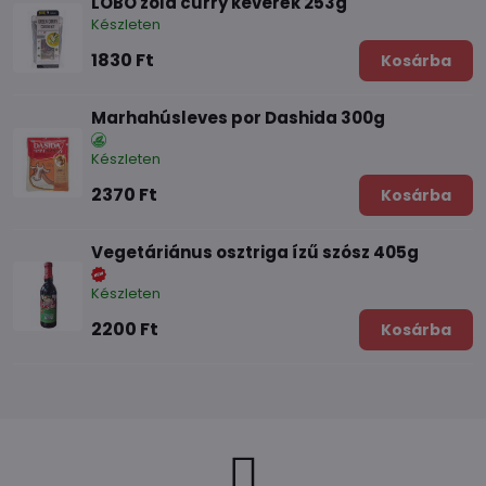
LOBO zöld curry keverék 253g
Készleten
1830 Ft
Kosárba
Marhahúsleves por Dashida 300g
Készleten
2370 Ft
Kosárba
Vegetáriánus osztriga ízű szósz 405g
Készleten
2200 Ft
Kosárba