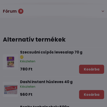
Fórum
0
Alternatív termékek
Szecsuáni csípős levesalap 70 g
Készleten
780 Ft
Kosárba
Dashi instant húsleves 40 g
Készleten
560 Ft
Kosárba