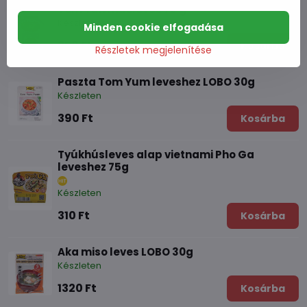
Tom Yum húsleves 75 g
Készleten
Minden cookie elfogadása
350 Ft
Kosárba
Részletek megjelenítése
Paszta Tom Yum leveshez LOBO 30g
Készleten
390 Ft
Kosárba
Tyúkhúsleves alap vietnami Pho Ga
leveshez 75g
Készleten
310 Ft
Kosárba
Aka miso leves LOBO 30g
Készleten
1320 Ft
Kosárba