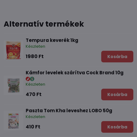
Alternatív termékek
Tempura keverék 1kg
Készleten
1980 Ft
Kosárba
Kámfor levelek szárítva Cock Brand 10g
Készleten
470 Ft
Kosárba
Paszta Tom Kha leveshez LOBO 50g
Készleten
410 Ft
Kosárba