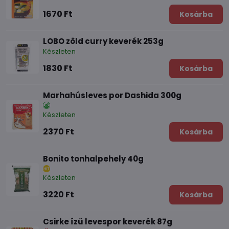
1670 Ft
Kosárba
LOBO zöld curry keverék 253g
Készleten
1830 Ft
Kosárba
Marhahúsleves por Dashida 300g
Készleten
2370 Ft
Kosárba
Bonito tonhalpehely 40g
Készleten
3220 Ft
Kosárba
Csirke ízű levespor keverék 87g