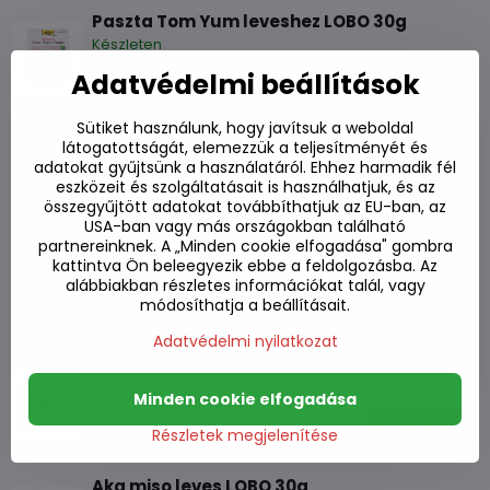
Paszta Tom Yum leveshez LOBO 30g
Készleten
Adatvédelmi beállítások
390 Ft
Kosárba
Sütiket használunk, hogy javítsuk a weboldal
Tom Yum húsleves 75 g
látogatottságát, elemezzük a teljesítményét és
Készleten
adatokat gyűjtsünk a használatáról. Ehhez harmadik fél
eszközeit és szolgáltatásait is használhatjuk, és az
350 Ft
Kosárba
összegyűjtött adatokat továbbíthatjuk az EU-ban, az
USA-ban vagy más országokban található
partnereinknek. A „Minden cookie elfogadása" gombra
Leves csirkéhez Viet. Pho leves 75g
kattintva Ön beleegyezik ebbe a feldolgozásba. Az
Készleten
alábbiakban részletes információkat talál, vagy
módosíthatja a beállításait.
310 Ft
Kosárba
Adatvédelmi nyilatkozat
Dashi instant húsleves 40 g
Készleten
Minden cookie elfogadása
560 Ft
Kosárba
Részletek megjelenítése
Aka miso leves LOBO 30g