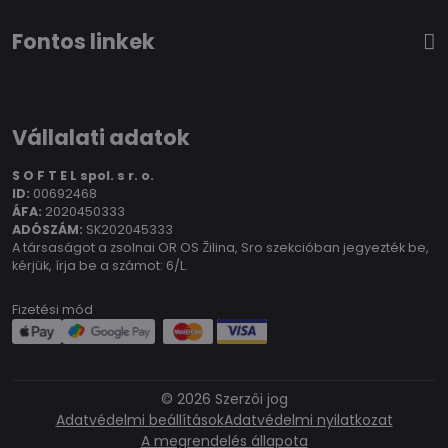
Fontos linkek
Vállalati adatok
S O F T E L spol.
s r. o.
ID:
00692468
ÁFA:
2020450333
ADÓSZÁM:
SK202045333
A társaságot a zsolnai OR OS Žilina, Sro szekcióban jegyezték be,
kérjük, írja be a számot: 6/L.
Fizetési mód
©
2026
Szerzői jog
Adatvédelmi beállítások
Adatvédelmi nyilatkozat
A megrendelés állapota