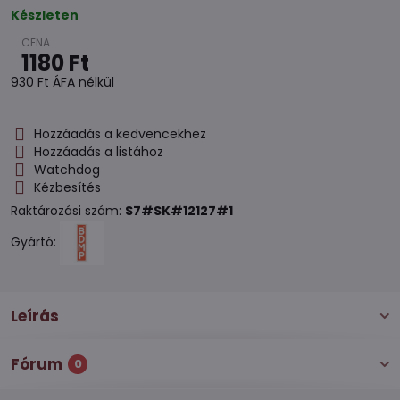
Készleten
1180 Ft
930 Ft
ÁFA nélkül
Hozzáadás a kedvencekhez
Hozzáadás a listához
Watchdog
Kézbesítés
Raktározási szám:
S7#SK#12127#1
Gyártó:
Leírás
Fórum
0