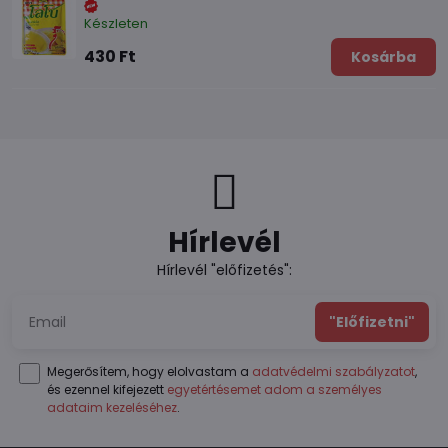
Készleten
430 Ft
Kosárba
Hírlevél
Hírlevél "előfizetés":
"Előfizetni"
Megerősítem, hogy elolvastam a
adatvédelmi szabályzatot
,
és ezennel kifejezett
egyetértésemet adom a személyes
adataim kezeléséhez
.