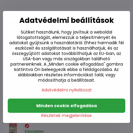
Leírás
Adatvédelmi beállítások
Fórum
Sütiket használunk, hogy javítsuk a weboldal
0
látogatottságát, elemezzük a teljesítményét és
adatokat gyűjtsünk a használatáról. Ehhez harmadik fél
eszközeit és szolgáltatásait is használhatjuk, és az
összegyűjtött adatokat továbbíthatjuk az EU-ban, az
USA-ban vagy más országokban található
partnereinknek. A „Minden cookie elfogadása" gombra
Alternatív termékek
kattintva Ön beleegyezik ebbe a feldolgozásba. Az
alábbiakban részletes információkat talál, vagy
módosíthatja a beállításait.
Savanyú leves alap Sinigang UFC 40g
Adatvédelmi nyilatkozat
Készleten
430 Ft
Kosárba
Minden cookie elfogadása
Részletek megjelenítése
Koreai ginseng leves keverék 74g
Készleten