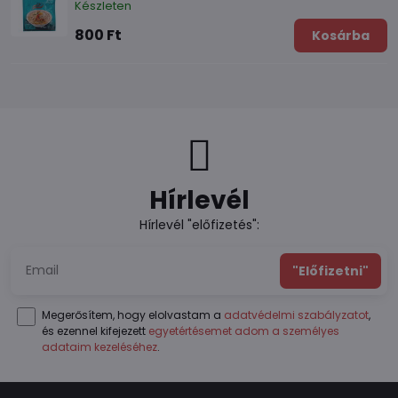
Készleten
800 Ft
Kosárba
Hírlevél
Hírlevél "előfizetés":
"Előfizetni"
Megerősítem, hogy elolvastam a
adatvédelmi szabályzatot
,
és ezennel kifejezett
egyetértésemet adom a személyes
adataim kezeléséhez
.