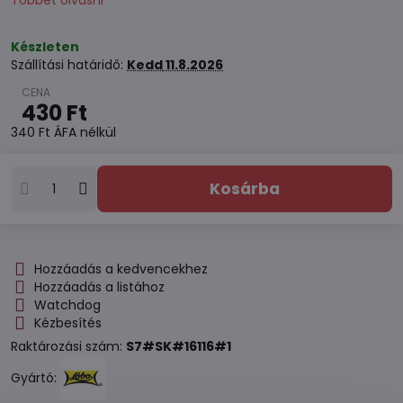
Többet olvasni
Készleten
Szállítási határidő:
Kedd
11.8.2026
430 Ft
340 Ft
ÁFA nélkül
Kosárba
Hozzáadás a kedvencekhez
Hozzáadás a listához
Watchdog
Kézbesítés
Raktározási szám:
S7#SK#16116#1
Gyártó: