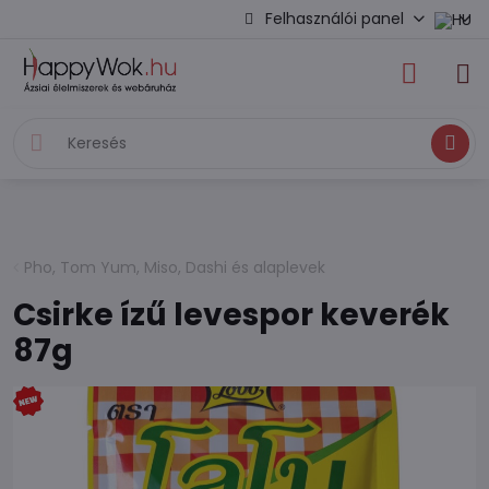
Felhasználói panel
Keresés
Pho, Tom Yum, Miso, Dashi és alaplevek
Csirke ízű levespor keverék
87g