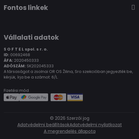
Fontos linkek
Vállalati adatok
S O F T E L spol.
s r. o.
ID:
00692468
ÁFA:
2020450333
ADÓSZÁM:
SK202045333
A társaságot a zsolnai OR OS Žilina, Sro szekcióban jegyezték be,
kérjük, írja be a számot: 6/L.
Fizetési mód
©
2026
Szerzői jog
Adatvédelmi beállítások
Adatvédelmi nyilatkozat
A megrendelés állapota