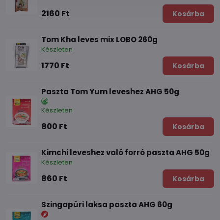
2160 Ft
Kosárba
Tom Kha leves mix LOBO 260g
Készleten
1770 Ft
Kosárba
Paszta Tom Yum leveshez AHG 50g
Készleten
800 Ft
Kosárba
Kimchi leveshez való forró paszta AHG 50g
Készleten
860 Ft
Kosárba
Szingapúri laksa paszta AHG 60g