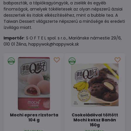
babpaszták, a tápiókagyöngyök, a zselék és egyéb
finomságok, amelyek tökéletesek az olyan népszerű ázsiai
desszertek és italok elkészítéséhez, mint a bubble tea. A
Taiwan Dessert világszerte népszerű a minősége és eredeti
ízvilága miatt.
Importőr
: S O F T E L spol. s r.o., Mariánske námestie 29/6,
010 01 Žilina, happywok@happywok.sk
Mochi epres rizstorta
Csokoládéval töltött
104 g
Mochi keksz Banán
160g