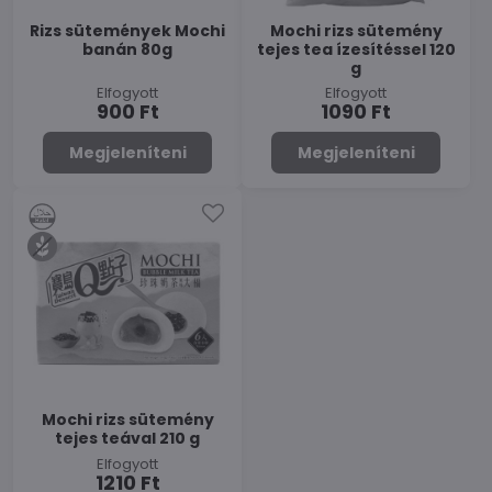
Rizs sütemények Mochi
Mochi rizs sütemény
banán 80g
tejes tea ízesítéssel 120
g
Elfogyott
Elfogyott
900 Ft
1090 Ft
Megjeleníteni
Megjeleníteni
Mochi rizs sütemény
tejes teával 210 g
Elfogyott
1210 Ft