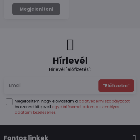
Megjeleníteni
Hírlevél
Hírlevél "előfizetés":
"Előfizetni"
Megerősítem, hogy elolvastam a
adatvédelmi szabályzatot
,
és ezennel kifejezett
egyetértésemet adom a személyes
adataim kezeléséhez
.
Fontos linkek