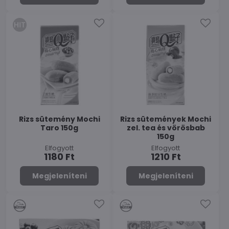
Rizs sütemény Mochi
Rizs sütemények Mochi
Taro 150g
zel. tea és vörösbab
150g
Elfogyott
Elfogyott
1180 Ft
1210 Ft
Megjeleníteni
Megjeleníteni