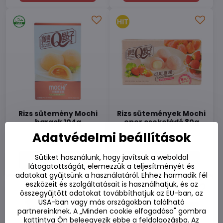
Rizs sütemény Mochi
Rizs sütemények Mochi
barack 104g
eper csokoládé 80g
Készleten
Készleten
Adatvédelmi beállítások
880 Ft
900 Ft
Sütiket használunk, hogy javítsuk a weboldal
Kosárba
Kosárba
látogatottságát, elemezzük a teljesítményét és
adatokat gyűjtsünk a használatáról. Ehhez harmadik fél
eszközeit és szolgáltatásait is használhatjuk, és az
összegyűjtött adatokat továbbíthatjuk az EU-ban, az
USA-ban vagy más országokban található
partnereinknek. A „Minden cookie elfogadása" gombra
kattintva Ön beleegyezik ebbe a feldolgozásba. Az