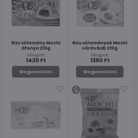
Rizs sütemény Mochi
Rizs sütemények Mochi
áfonya 210g
vörös bab 210g
Elfogyott
Elfogyott
1420 Ft
1360 Ft
Megjeleníteni
Megjeleníteni