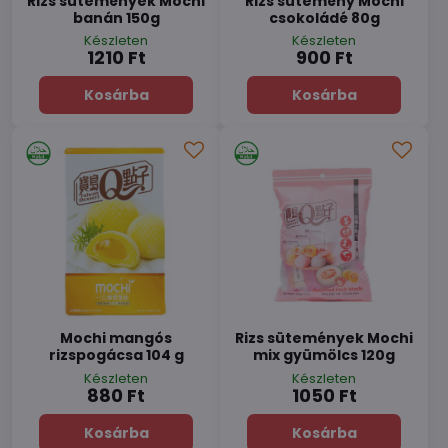
Rizs sütemények Mochi
Rizs sütemény Mochi
banán 150g
csokoládé 80g
Készleten
Készleten
1210 Ft
900 Ft
Kosárba
Kosárba
Mochi mangós
Rizs sütemények Mochi
rizspogácsa 104 g
mix gyümölcs 120g
Készleten
Készleten
880 Ft
1050 Ft
Kosárba
Kosárba