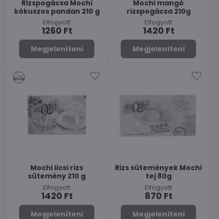
Rizspogácsa Mochi
Mochi mangó
kókuszos pandan 210 g
rizspogácsa 210g
Elfogyott
Elfogyott
1260 Ft
1420 Ft
Megjeleníteni
Megjeleníteni
Mochi licsi rizs
Rizs sütemények Mochi
sütemény 210 g
tej 80g
Elfogyott
Elfogyott
1420 Ft
870 Ft
Megjeleníteni
Megjeleníteni