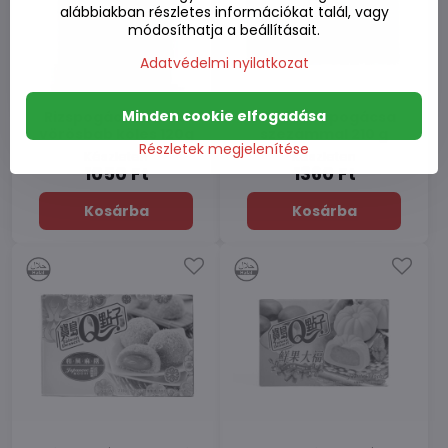
alábbiakban részletes információkat talál, vagy
módosíthatja a beállításait.
Adatvédelmi nyilatkozat
Minden cookie elfogadása
Rizspogácsa Mochi
Mochi rizspogácsa
vörösbab köles 120g
szezámmal 210 g
Részletek megjelenítése
Készleten
Készleten
1050 Ft
1360 Ft
Kosárba
Kosárba