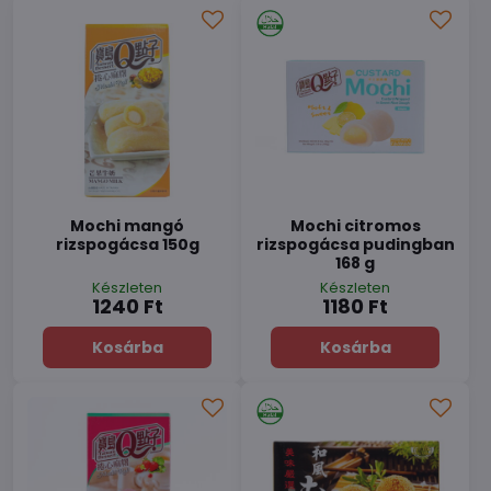
Mochi mangó
Mochi citromos
rizspogácsa 150g
rizspogácsa pudingban
168 g
Készleten
Készleten
1240 Ft
1180 Ft
Kosárba
Kosárba