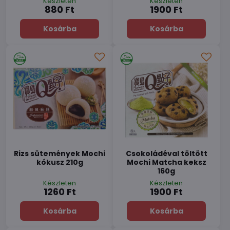
Készleten
Készleten
880 Ft
1900 Ft
Kosárba
Kosárba
Rizs sütemények Mochi
Csokoládéval töltött
kókusz 210g
Mochi Matcha keksz
160g
Készleten
Készleten
1260 Ft
1900 Ft
Kosárba
Kosárba