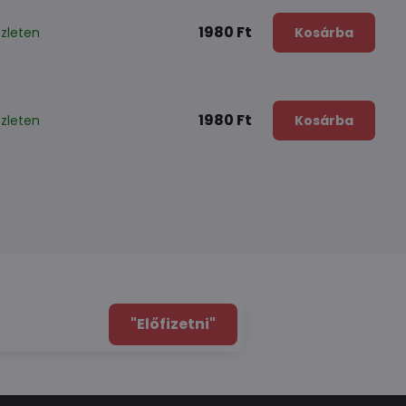
1980 Ft
zleten
Kosárba
1980 Ft
zleten
Kosárba
"Előfizetni"