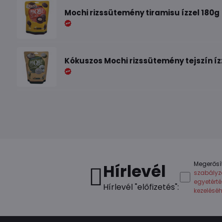
Mochi rizssütemény tiramisu ízzel 180g
Kókuszos Mochi rizssütemény tejszín íz
Megerősí
Hírlevél
szabályz
egyetért
Hírlevél "előfizetés":
kezelésé