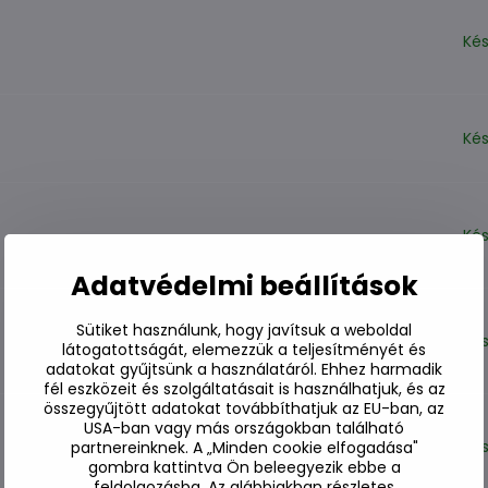
Kés
Kés
Kés
Adatvédelmi beállítások
Sütiket használunk, hogy javítsuk a weboldal
Kés
látogatottságát, elemezzük a teljesítményét és
adatokat gyűjtsünk a használatáról. Ehhez harmadik
fél eszközeit és szolgáltatásait is használhatjuk, és az
összegyűjtött adatokat továbbíthatjuk az EU-ban, az
USA-ban vagy más országokban található
Kés
partnereinknek. A „Minden cookie elfogadása"
gombra kattintva Ön beleegyezik ebbe a
feldolgozásba. Az alábbiakban részletes