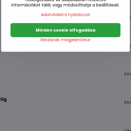
információkat talál, vagy módosíthatja a beállításait.
Adatvédelmi nyilatkozat
Kés
Minden cookie elfogadása
Részletek megjelenítése
Kés
Kés
20g
Kés
Kés