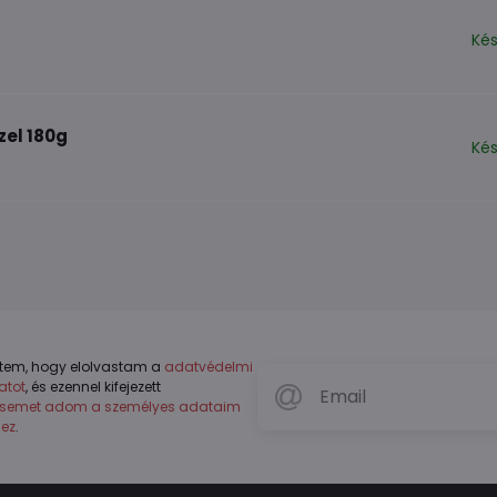
Kés
zel 180g
Kés
tem, hogy elolvastam a
adatvédelmi
atot
, és ezennel kifejezett
ésemet adom a személyes adataim
hez
.