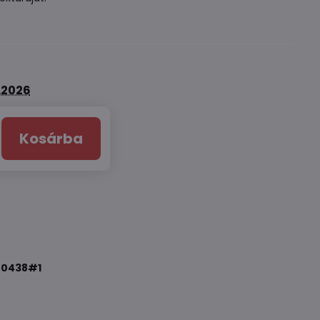
8.2026
Kosárba
70438#1