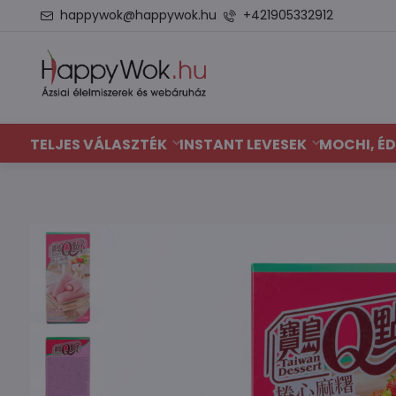
happywok@happywok.hu
+421905332912
TELJES VÁLASZTÉK
INSTANT LEVESEK
MOCHI, ÉD