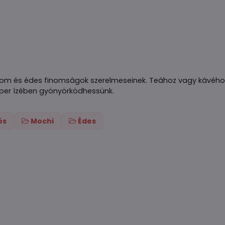
 finom és édes finomságok szerelmeseinek. Teához vagy kávéh
eper ízében gyönyörködhessünk.
ós
Mochi
Édes