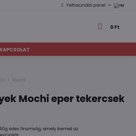
Felhasználói panel
0 Ft
KAPCSOLAT
sós
Mochi
yek Mochi eper tekercsek
 150g édes finomság, amely kiemeli az
extúráját.