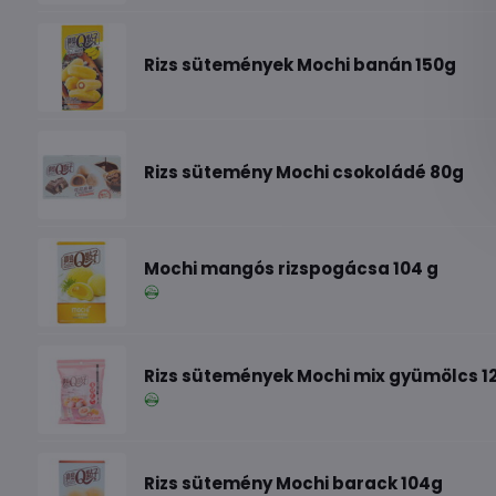
Rizs sütemények Mochi banán 150g
Rizs sütemény Mochi csokoládé 80g
Mochi mangós rizspogácsa 104 g
Rizs sütemények Mochi mix gyümölcs 1
Rizs sütemény Mochi barack 104g