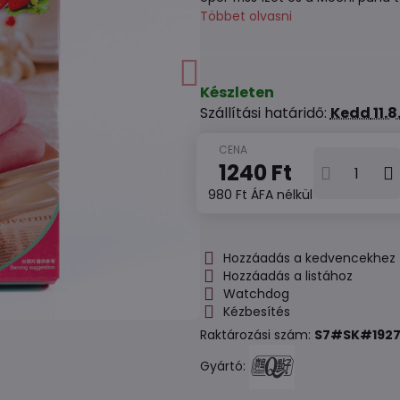
Többet olvasni
Készleten
Szállítási határidő:
Kedd
11.
1240 Ft
980 Ft
ÁFA nélkül
Hozzáadás a kedvencekhez
Hozzáadás a listához
Watchdog
Kézbesítés
Raktározási szám:
S7#SK#192
Gyártó: