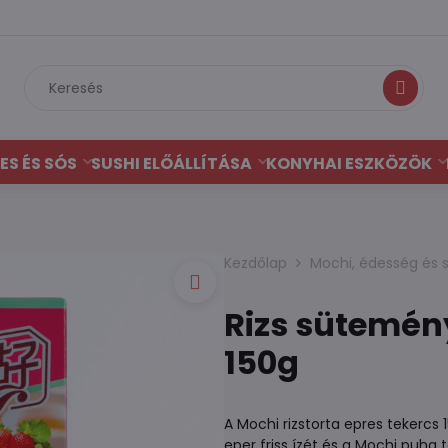
Keresés
ES ÉS SÓS
SUSHI ELŐÁLLÍTÁSA
KONYHAI ESZKÖZÖK
Kezdőlap
Mochi, édesség és 
Rizs sütemén
150g
A Mochi rizstorta epres tekercs
eper friss ízét és a Mochi puha t