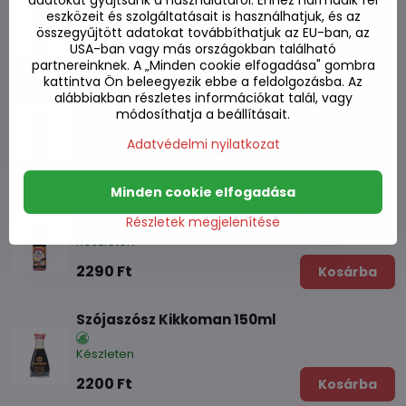
adatokat gyűjtsünk a használatáról. Ehhez harmadik fél
eszközeit és szolgáltatásait is használhatjuk, és az
Készleten
összegyűjtött adatokat továbbíthatjuk az EU-ban, az
2780 Ft
Kosárba
USA-ban vagy más országokban található
partnereinknek. A „Minden cookie elfogadása" gombra
kattintva Ön beleegyezik ebbe a feldolgozásba. Az
Shoyu természetesen erjesztett szójaszósz
alábbiakban részletes információkat talál, vagy
250ml
módosíthatja a beállításait.
Készleten
Adatvédelmi nyilatkozat
1480 Ft
Kosárba
Minden cookie elfogadása
Szójaszósz édes Kikkoman 250 ml
Részletek megjelenítése
Készleten
2290 Ft
Kosárba
Szójaszósz Kikkoman 150ml
Készleten
2200 Ft
Kosárba