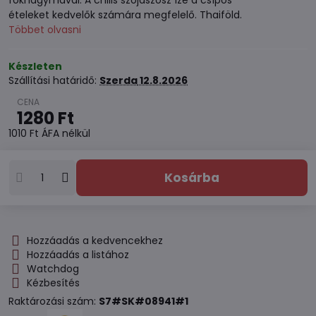
fokhagymával. A chilis szójaszósz íze a csípős
ételeket kedvelők számára megfelelő. Thaiföld.
Többet olvasni
Készleten
Szállítási határidő:
Szerda
12.8.2026
1280 Ft
1010 Ft
ÁFA nélkül
Kosárba
Hozzáadás a kedvencekhez
Hozzáadás a listához
Watchdog
Kézbesítés
Raktározási szám:
S7#SK#08941#1