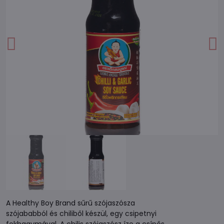
A Healthy Boy Brand sűrű szójaszósza
szójababból és chiliből készül, egy csipetnyi