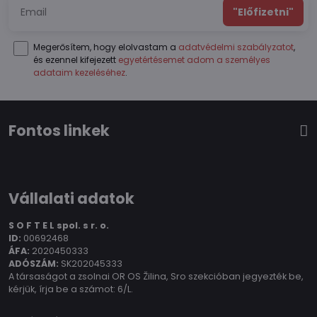
"Előfizetni"
Megerősítem, hogy elolvastam a
adatvédelmi szabályzatot
,
és ezennel kifejezett
egyetértésemet adom a személyes
adataim kezeléséhez
.
Fontos linkek
Vállalati adatok
S O F T E L spol.
s r. o.
ID:
00692468
ÁFA:
2020450333
ADÓSZÁM:
SK202045333
A társaságot a zsolnai OR OS Žilina, Sro szekcióban jegyezték be,
kérjük, írja be a számot: 6/L.