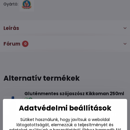
Gyártó:
Leírás
Fórum
0
Alternatív termékek
Gluténmentes szójaszósz Kikkoman 250ml
Készleten
Adatvédelmi beállítások
2600 Ft
Kosárba
Sütiket használunk, hogy javítsuk a weboldal
látogatottságát, elemezzük a teljesítményét és
Yamasa szójaszósz 1 l