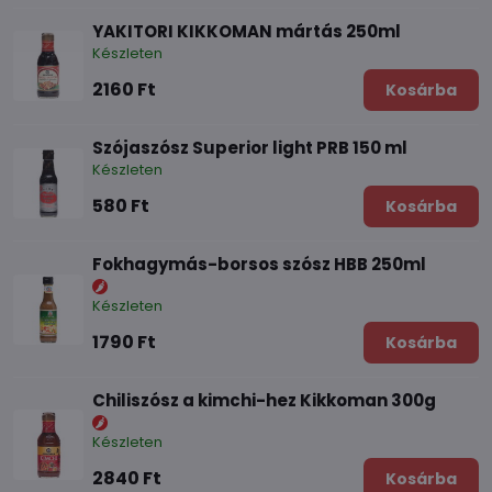
YAKITORI KIKKOMAN mártás 250ml
Készleten
2160 Ft
Kosárba
Szójaszósz Superior light PRB 150 ml
Készleten
580 Ft
Kosárba
Fokhagymás-borsos szósz HBB 250ml
Készleten
1790 Ft
Kosárba
Chiliszósz a kimchi-hez Kikkoman 300g
Készleten
2840 Ft
Kosárba