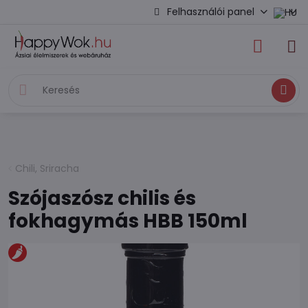
Felhasználói panel
Keresés
Chili, Sriracha
Szójaszósz chilis és
fokhagymás HBB 150ml