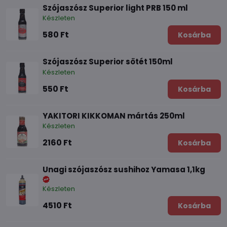
Szójaszósz Superior light PRB 150 ml
Készleten
580 Ft
Kosárba
Szójaszósz Superior sötét 150ml
Készleten
550 Ft
Kosárba
YAKITORI KIKKOMAN mártás 250ml
Készleten
2160 Ft
Kosárba
Unagi szójaszósz sushihoz Yamasa 1,1kg
Készleten
4510 Ft
Kosárba