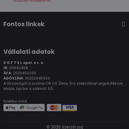
adataim kezeléséhez
.
Fontos linkek
Vállalati adatok
S O F T E L spol.
s r. o.
ID:
00692468
ÁFA:
2020450333
ADÓSZÁM:
SK202045333
A társaságot a zsolnai OR OS Žilina, Sro szekcióban jegyezték be,
kérjük, írja be a számot: 6/L.
Fizetési mód
©
2026
Szerzői jog