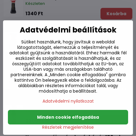
Készleten
1340 Ft
Kosárba
Adatvédelmi beállítások
Szójaszósz Kikkoman 150ml
Készleten
Sütiket használunk, hogy javítsuk a weboldal
látogatottságát, elemezzük a teljesítményét és
2200 Ft
Kosárba
adatokat gyűjtsünk a használatáról. Ehhez harmadik fél
eszközeit és szolgáltatásait is használhatjuk, és az
összegyűjtött adatokat továbbíthatjuk az EU-ban, az
Szójaszósz chilis és fokhagymás HBB 150ml
USA-ban vagy más országokban található
partnereinknek. A „Minden cookie elfogadása" gombra
Készleten
kattintva Ön beleegyezik ebbe a feldolgozásba. Az
alábbiakban részletes információkat talál, vagy
1280 Ft
Kosárba
módosíthatja a beállításait.
Adatvédelmi nyilatkozat
Wok mártás Kikkoman 250ml
Készleten
Minden cookie elfogadása
2200 Ft
Kosárba
Részletek megjelenítése