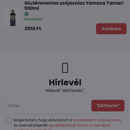
Gluténmentes szójaszósz Yamasa Tamari
500ml
Készleten
3010 Ft
Kosárba
Hírlevél
Hírlevél "előfizetés":
"Előfizetni"
Megerősítem, hogy elolvastam a
adatvédelmi szabályzatot
,
és ezennel kifejezett
egyetértésemet adom a személyes