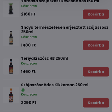
Yamasa szójaszósz kevésbé sós 150 ml
Készleten
2160 Ft
Kosárba
Shoyu természetesen erjesztett szójaszósz
250ml
Készleten
1480 Ft
Kosárba
Teriyaki szósz HB 250ml
Készleten
1460 Ft
Kosárba
Szójaszósz édes Kikkoman 250 ml
Készleten
2290 Ft
Kosárba