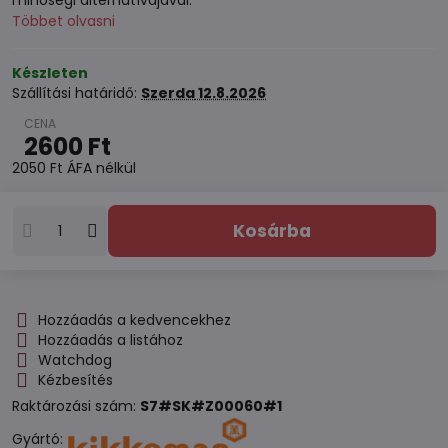
minőségi alternatívájával.
Többet olvasni
Készleten
Szállítási határidő:
Szerda
12.8.2026
2600 Ft
2050 Ft
ÁFA nélkül
Kosárba
Hozzáadás a kedvencekhez
Hozzáadás a listához
Watchdog
Kézbesítés
Raktározási szám:
S7#SK#Z00060#1
Gyártó: