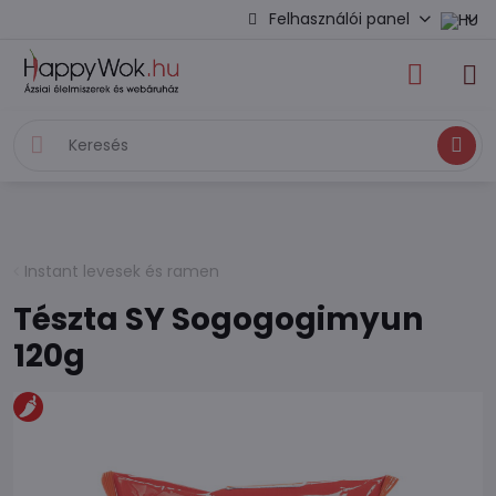
Felhasználói panel
Keresés
Instant levesek és ramen
Tészta SY Sogogogimyun
120g