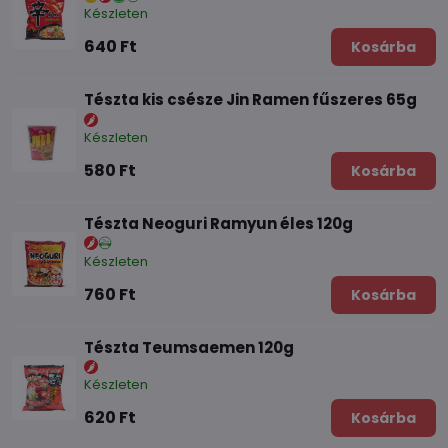
Készleten
640 Ft
Kosárba
Tészta kis csésze Jin Ramen fűszeres 65g
Készleten
580 Ft
Kosárba
Tészta Neoguri Ramyun éles 120g
Készleten
760 Ft
Kosárba
Tészta Teumsaemen 120g
Készleten
620 Ft
Kosárba