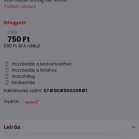
Származási ország Dél-Korea.
Többet olvasni
Elfogyott
750 Ft
590 Ft
ÁFA nélkül
Hozzáadás a kedvencekhez
Hozzáadás a listához
Watchdog
Kézbesítés
Raktározási szám:
S7#SK#500208#1
Gyártó:
Leírás