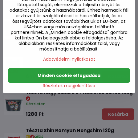
Kosárba
látogatottságát, elemezzük a teljesítményét és
adatokat gyűjtsünk a használatáról. Ehhez harmadik fél
eszközeit és szolgáltatásait is használhatjuk, és az
Jin tészta Ramyun éles 120g
összegyűjtött adatokat továbbíthatjuk az EU-ban, az
USA-ban vagy más országokban található
Készleten
partnereinknek. A „Minden cookie elfogadása" gombra
550 Ft
kattintva Ön beleegyezik ebbe a feldolgozásba. Az
Kosárba
alábbiakban részletes információkat talál, vagy
módosíthatja a beállításait.
Tészta Ansungtangmyum Nongshim 125g
Adatvédelmi nyilatkozat
Készleten
Minden cookie elfogadása
640 Ft
Kosárba
Részletek megjelenítése
Tészta nagy csésze SY fűszeres csirke 105g
Készleten
1280 Ft
Kosárba
Tészta Shin Ramyun Nongshim 120g