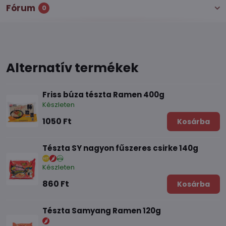
Fórum
0
Alternatív termékek
Friss búza tészta Ramen 400g
Készleten
1050 Ft
Kosárba
Tészta SY nagyon fűszeres csirke 140g
Készleten
860 Ft
Kosárba
Tészta Samyang Ramen 120g