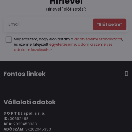
Hírlevél
Hírlevél "előfizetés":
"Előfizetni"
Megerősítem, hogy elolvastam a
adatvédelmi szabályzatot
,
és ezennel kifejezett
egyetértésemet adom a személyes
adataim kezeléséhez
.
Fontos linkek
Vállalati adatok
S O F T E L spol.
s r. o.
ID:
00692468
ÁFA:
2020450333
ADÓSZÁM:
SK202045333