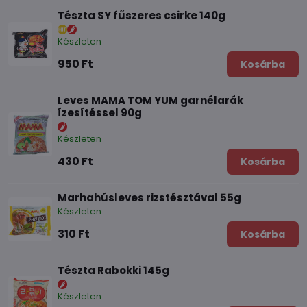
Tészta SY fűszeres csirke 140g
Készleten
950 Ft
Kosárba
Leves MAMA TOM YUM garnélarák
ízesítéssel 90g
Készleten
430 Ft
Kosárba
Marhahúsleves rizstésztával 55g
Készleten
310 Ft
Kosárba
Tészta Rabokki 145g
Készleten