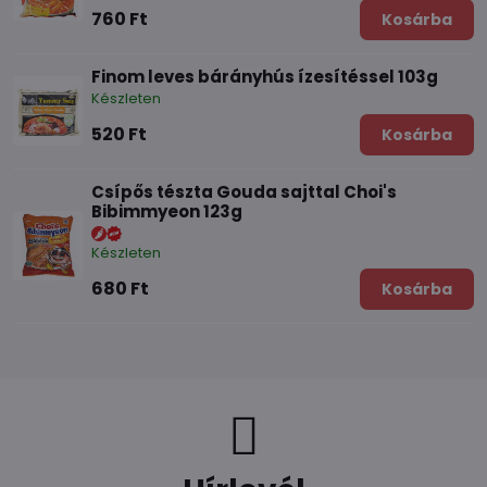
760 Ft
Kosárba
Finom leves bárányhús ízesítéssel 103g
Készleten
520 Ft
Kosárba
Csípős tészta Gouda sajttal Choi's
Bibimmyeon 123g
Készleten
680 Ft
Kosárba