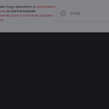
tem, hogy elolvastam a
adatvédelmi
atot
, és ezennel kifejezett
ésemet adom a személyes adataim
hez
.