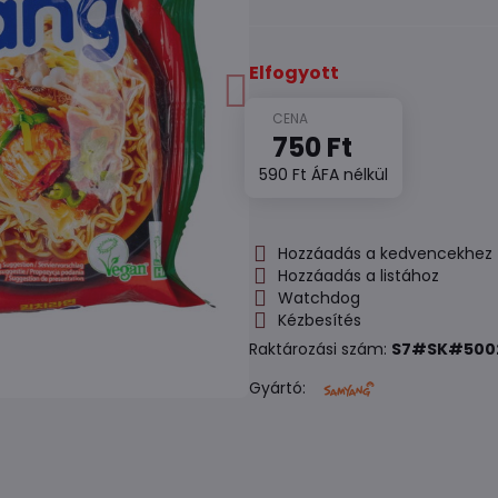
Elfogyott
750 Ft
590 Ft
ÁFA nélkül
Hozzáadás a kedvencekhez
Hozzáadás a listához
Watchdog
Kézbesítés
Raktározási szám:
S7#SK#500
Gyártó: