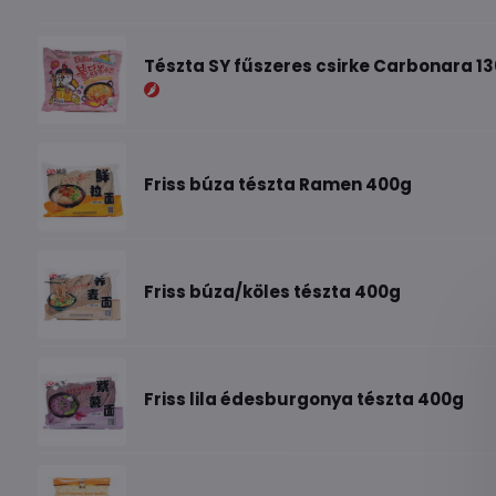
Tészta SY fűszeres csirke Carbonara 1
Friss búza tészta Ramen 400g
Friss búza/köles tészta 400g
Friss lila édesburgonya tészta 400g