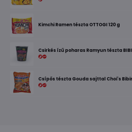
Kimchi Ramen tészta OTTOGI 120 g
Csirkés ízű poharas Ramyun tészta BIB
Csípős tészta Gouda sajttal Choi's Bi