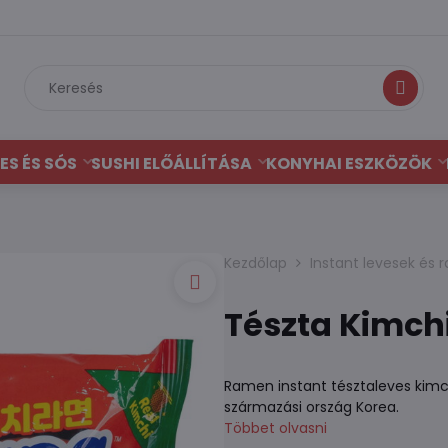
Keresés
ES ÉS SÓS
SUSHI ELŐÁLLÍTÁSA
KONYHAI ESZKÖZÖK
Kezdőlap
Instant levesek és
Tészta Kimch
Ramen instant tésztaleves kimch
származási ország Korea.
Többet olvasni