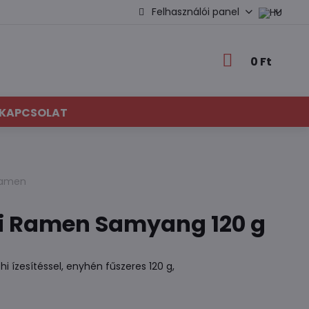
Felhasználói panel
0 Ft
KAPCSOLAT
 ramen
i Ramen Samyang 120 g
i ízesítéssel, enyhén fűszeres 120 g,