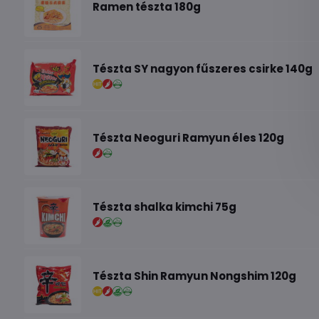
Ramen tészta 180g
Tészta SY nagyon fűszeres csirke 140g
Tészta Neoguri Ramyun éles 120g
Tészta shalka kimchi 75g
Tészta Shin Ramyun Nongshim 120g