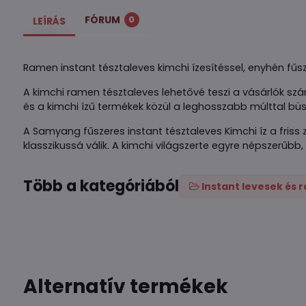
FÓRUM
0
LEÍRÁS
Ramen instant tésztaleves kimchi ízesítéssel, enyhén fűs
A kimchi ramen tésztaleves lehetővé teszi a vásárlók 
és a kimchi ízű termékek közül a leghosszabb múlttal büs
A Samyang fűszeres instant tésztaleves Kimchi íz a friss z
klasszikussá válik. A kimchi világszerte egyre népszerűbb,
Több a kategóriából
Instant levesek és
Alternatív termékek