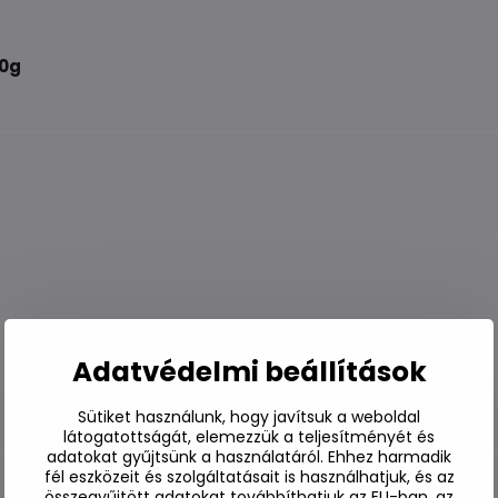
30g
Adatvédelmi beállítások
Sütiket használunk, hogy javítsuk a weboldal
látogatottságát, elemezzük a teljesítményét és
adatokat gyűjtsünk a használatáról. Ehhez harmadik
fél eszközeit és szolgáltatásait is használhatjuk, és az
összegyűjtött adatokat továbbíthatjuk az EU-ban, az