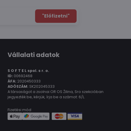
"Előfizetni"
Vállalati adatok
S O F T E L spol.
s r. o.
ID:
00692468
ÁFA:
2020450333
ADÓSZÁM:
SK202045333
A társaságot a zsolnai OR OS Žilina, Sro szekcióban
jegyezték be, kérjük, írja be a számot: 6/L.
Fizetési mód