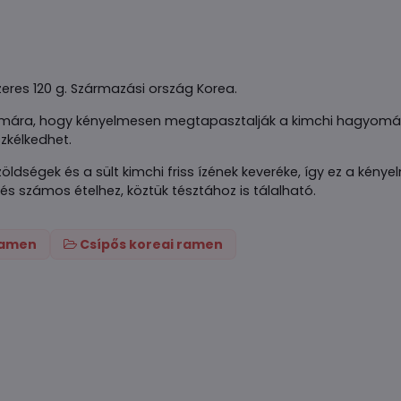
zeres 120 g. Származási ország Korea.
számára, hogy kényelmesen megtapasztalják a kimchi hagyomá
zkélkedhet.
öldségek és a sült kimchi friss ízének keveréke, így ez a kénye
 és számos ételhez, köztük tésztához is tálalható.
 ramen
Csípős koreai ramen