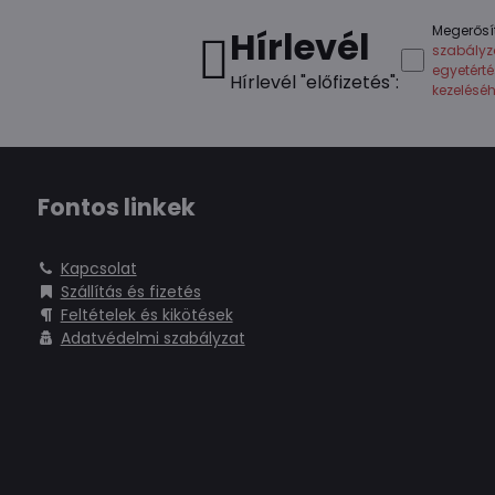
Megerősí
Hírlevél
szabályz
egyetért
Hírlevél "előfizetés":
kezelésé
Fontos linkek
Kapcsolat
Szállítás és fizetés
Feltételek és kikötések
Adatvédelmi szabályzat