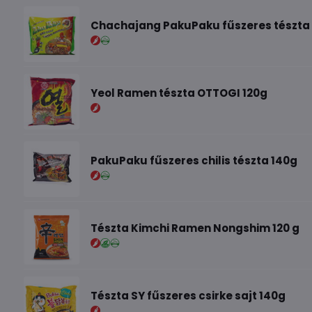
Chachajang PakuPaku fűszeres tészta
Yeol Ramen tészta OTTOGI 120g
PakuPaku fűszeres chilis tészta 140g
Tészta Kimchi Ramen Nongshim 120 g
Tészta SY fűszeres csirke sajt 140g