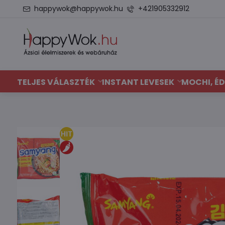
happywok@happywok.hu
+421905332912
TELJES VÁLASZTÉK
INSTANT LEVESEK
MOCHI, ÉD