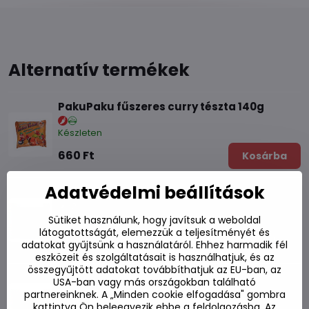
Alternatív termékek
PakuPaku fűszeres curry tészta 140g
Készleten
660 Ft
Kosárba
Adatvédelmi beállítások
Carbo PakuPaku 140g éles tészta
Készleten
Sütiket használunk, hogy javítsuk a weboldal
látogatottságát, elemezzük a teljesítményét és
660 Ft
Kosárba
adatokat gyűjtsünk a használatáról. Ehhez harmadik fél
eszközeit és szolgáltatásait is használhatjuk, és az
összegyűjtött adatokat továbbíthatjuk az EU-ban, az
PakuPaku ropogós nyers tészta 140g
USA-ban vagy más országokban található
partnereinknek. A „Minden cookie elfogadása" gombra
Készleten
kattintva Ön beleegyezik ebbe a feldolgozásba. Az