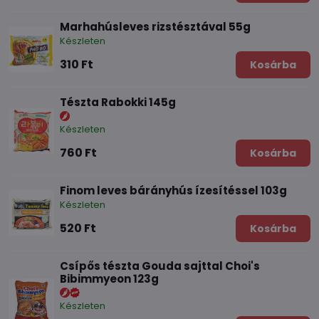
Marhahúsleves rizstésztával 55g
Készleten
310 Ft
Kosárba
Tészta Rabokki 145g
Készleten
760 Ft
Kosárba
Finom leves bárányhús ízesítéssel 103g
Készleten
520 Ft
Kosárba
Csípős tészta Gouda sajttal Choi's
Bibimmyeon 123g
Készleten