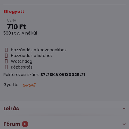
Elfogyott
710 Ft
560 Ft
ÁFA nélkül
Hozzáadás a kedvencekhez
Hozzáadás a listához
Watchdog
Kézbesítés
Raktározási szám:
S7#SK#06130025#1
Gyártó:
Leírás
Fórum
0