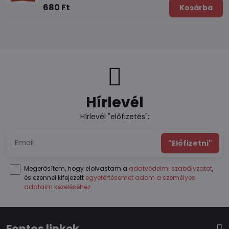
680 Ft
Kosárba
Hírlevél
Hírlevél "előfizetés":
"Előfizetni"
Megerősítem, hogy elolvastam a
adatvédelmi szabályzatot
,
és ezennel kifejezett
egyetértésemet adom a személyes
adataim kezeléséhez
.
Fontos linkek