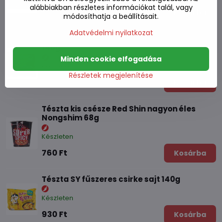
alábbiakban részletes információkat talál, vagy
660 Ft
Kosárba
módosíthatja a beállításait.
Adatvédelmi nyilatkozat
Chachajang PakuPaku fűszeres tészta
140g
Minden cookie elfogadása
Készleten
Részletek megjelenítése
660 Ft
Kosárba
Tészta kis csésze Red Shin nagyon éles
Nongshim 68g
Készleten
760 Ft
Kosárba
Tészta SY fűszeres csirke sajt 140g
Készleten
930 Ft
Kosárba