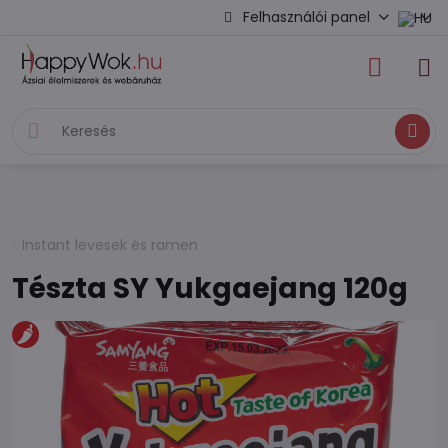
Felhasználói panel
Keresés
Instant levesek és ramen
Tészta SY Yukgaejang 120g