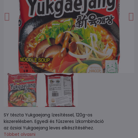
SY tészta Yukgaejang ízesítéssel, 120g-os
kiszerelésben. Egyedi és fűszeres ízkombináció
az ázsiai Yukgaejang leves elkészítéséhez.
Többet olvasni