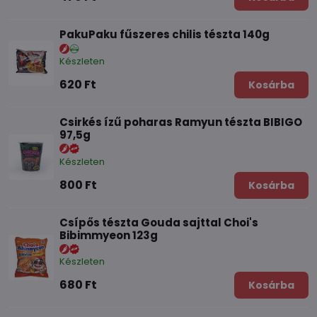
PakuPaku fűszeres chilis tészta 140g
Készleten
620 Ft
Kosárba
Csirkés ízű poharas Ramyun tészta BIBIGO
97,5g
Készleten
800 Ft
Kosárba
Csípős tészta Gouda sajttal Choi's
Bibimmyeon 123g
Készleten
680 Ft
Kosárba