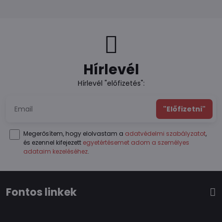
Hírlevél
Hírlevél "előfizetés":
"Előfizetni"
Megerősítem, hogy elolvastam a
adatvédelmi szabályzatot
,
és ezennel kifejezett
egyetértésemet adom a személyes
adataim kezeléséhez
.
Fontos linkek