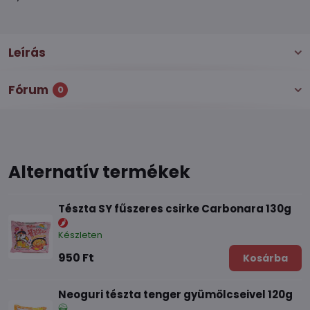
Leírás
Fórum
0
Alternatív termékek
Tészta SY fűszeres csirke Carbonara 130g
Készleten
950 Ft
Kosárba
Neoguri tészta tenger gyümölcseivel 120g