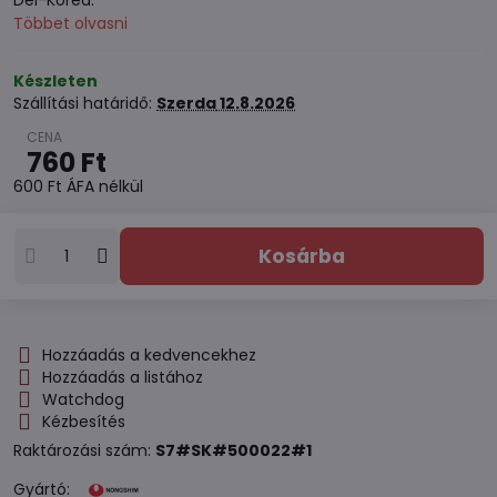
Dél-Korea.
Többet olvasni
Készleten
Szállítási határidő:
Szerda
12.8.2026
760 Ft
600 Ft
ÁFA nélkül
Kosárba
Hozzáadás a kedvencekhez
Hozzáadás a listához
Watchdog
Kézbesítés
Raktározási szám:
S7#SK#500022#1
Gyártó: