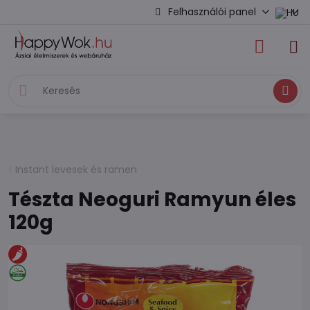
Felhasználói panel
Keresés
Instant levesek és ramen
Tészta Neoguri Ramyun éles
120g