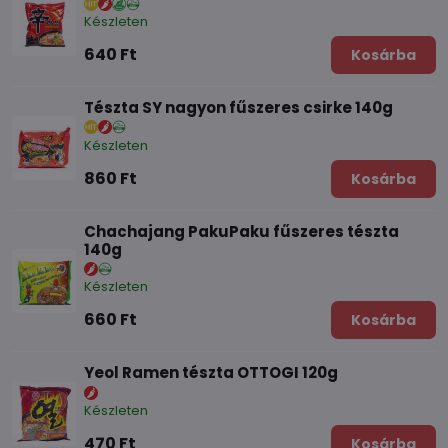
Készleten
640 Ft
Kosárba
Tészta SY nagyon fűszeres csirke 140g
Készleten
860 Ft
Kosárba
Chachajang PakuPaku fűszeres tészta
140g
Készleten
660 Ft
Kosárba
Yeol Ramen tészta OTTOGI 120g
Készleten
470 Ft
Kosárba