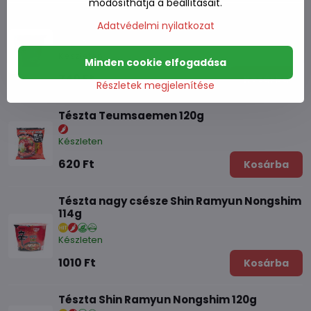
módosíthatja a beállításait.
Tészta kis csésze Shin Ramyun Nongshim
Adatvédelmi nyilatkozat
68g
Készleten
Minden cookie elfogadása
740 Ft
Kosárba
Részletek megjelenítése
Tészta Teumsaemen 120g
Készleten
620 Ft
Kosárba
Tészta nagy csésze Shin Ramyun Nongshim
114g
Készleten
1010 Ft
Kosárba
Tészta Shin Ramyun Nongshim 120g