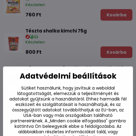
Készleten
760 Ft
Kosárba
Tészta shalka kimchi 75g
Készleten
800 Ft
Kosárba
Tészta nagy csésze kimchi Nongshim 112g
Adatvédelmi beállítások
Készleten
Sütiket használunk, hogy javítsuk a weboldal
1050 Ft
Kosárba
látogatottságát, elemezzük a teljesítményét és
adatokat gyűjtsünk a használatáról. Ehhez harmadik fél
eszközeit és szolgáltatásait is használhatjuk, és az
Tészta nagy csésze kimchi Nongshim 100g
összegyűjtött adatokat továbbíthatjuk az EU-ban, az
USA-ban vagy más országokban található
Készleten
partnereinknek. A „Minden cookie elfogadása" gombra
kattintva Ön beleegyezik ebbe a feldolgozásba. Az
930 Ft
Kosárba
alábbiakban részletes információkat talál, vagy