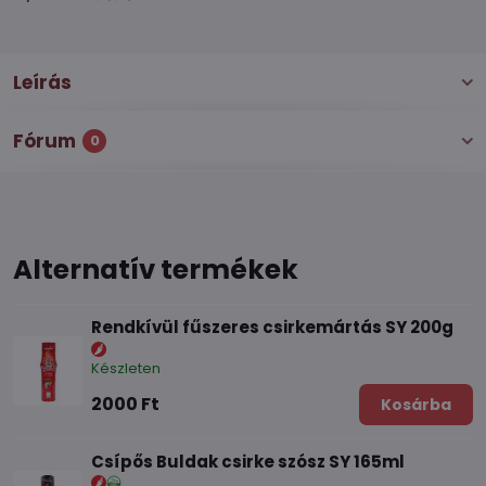
Leírás
Fórum
0
Alternatív termékek
Rendkívül fűszeres csirkemártás SY 200g
Készleten
2000 Ft
Kosárba
Csípős Buldak csirke szósz SY 165ml