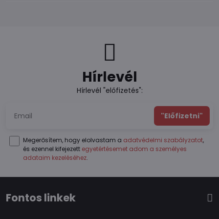
Hírlevél
Hírlevél "előfizetés":
"Előfizetni"
Megerősítem, hogy elolvastam a
adatvédelmi szabályzatot
,
és ezennel kifejezett
egyetértésemet adom a személyes
adataim kezeléséhez
.
Fontos linkek