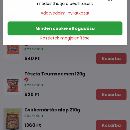
módosíthatja a beállításait.
Instant leves tészta ízesítés nélkül 110g
Készleten
Adatvédelmi nyilatkozat
310 Ft
Kosárba
Minden cookie elfogadása
Tészta Samyang Ramen 120g
Részletek megjelenítése
Készleten
640 Ft
Kosárba
Tészta Teumsaemen 120g
Készleten
620 Ft
Kosárba
Csirkemártás alap 210g
Készleten
1360 Ft
Kosárba