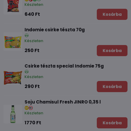
Készleten
640 Ft
Kosárba
Indomie csirke tészta 70g
Készleten
250 Ft
Kosárba
Csirke tészta special Indomie 75g
Készleten
290 Ft
Kosárba
Soju Chamisul Fresh JINRO 0,35 l
Készleten
1770 Ft
Kosárba