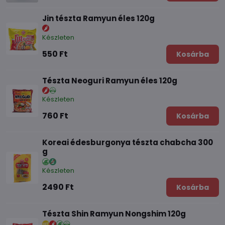
Jin tészta Ramyun éles 120g
Készleten
550 Ft
Kosárba
Tészta Neoguri Ramyun éles 120g
Készleten
760 Ft
Kosárba
Koreai édesburgonya tészta chabcha 300
g
Készleten
2490 Ft
Kosárba
Tészta Shin Ramyun Nongshim 120g