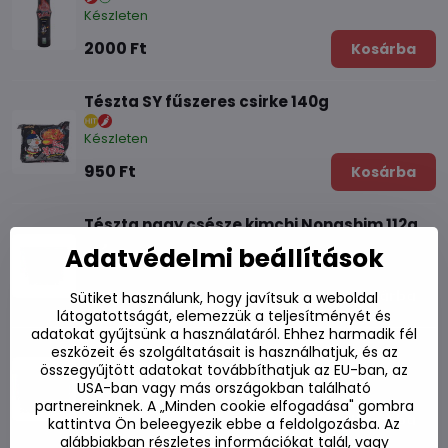
Készleten
2000 Ft
Kosárba
Tészta SY fűszeres csirke 140g
Készleten
950 Ft
Kosárba
Tészta nagy csésze kimchi Nongshim 112g
Adatvédelmi beállítások
Készleten
1050 Ft
Kosárba
Sütiket használunk, hogy javítsuk a weboldal
látogatottságát, elemezzük a teljesítményét és
adatokat gyűjtsünk a használatáról. Ehhez harmadik fél
Tészta nagy csésze SY fűszeres csirke 105g
eszközeit és szolgáltatásait is használhatjuk, és az
összegyűjtött adatokat továbbíthatjuk az EU-ban, az
Készleten
USA-ban vagy más országokban található
partnereinknek. A „Minden cookie elfogadása" gombra
1280 Ft
Kosárba
kattintva Ön beleegyezik ebbe a feldolgozásba. Az
alábbiakban részletes információkat talál, vagy