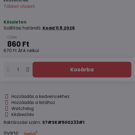
kedvelőinek.
Többet olvasni
Készleten
Szállítási határidő:
Kedd
11.8.2026
860 Ft
670 Ft
ÁFA nélkül
Kosárba
Hozzáadás a kedvencekhez
Hozzáadás a listához
Watchdog
Kézbesítés
Raktározási szám:
S7#SK#500233#1
Gyártó: