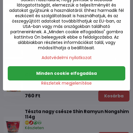
Tészta nagy csésze Baijia fűszeres 105g
látogatottságát, elemezzük a teljesítményét és
adatokat gyűjtsünk a használatáról. Ehhez harmadik fél
Készleten
eszközeit és szolgáltatásait is használhatjuk, és az
összegyűjtött adatokat továbbíthatjuk az EU-ban, az
1030 Ft
Kosárba
USA-ban vagy más országokban található
partnereinknek. A „Minden cookie elfogadása" gombra
kattintva Ön beleegyezik ebbe a feldolgozásba. Az
Jin tészta Ramyun éles 120g
alábbiakban részletes információkat talál, vagy
módosíthatja a beállításait.
Készleten
Adatvédelmi nyilatkozat
550 Ft
Kosárba
Minden cookie elfogadása
Chapagetti tészta 140g
Részletek megjelenítése
Készleten
760 Ft
Kosárba
Tészta nagy csésze Shin Ramyun Nongshim
114g
Készleten