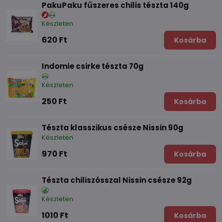
PakuPaku fűszeres chilis tészta 140g
Készleten
620 Ft
Kosárba
Indomie csirke tészta 70g
Készleten
250 Ft
Kosárba
Tészta klasszikus csésze Nissin 90g
Készleten
970 Ft
Kosárba
Tészta chiliszósszal Nissin csésze 92g
Készleten
1010 Ft
Kosárba