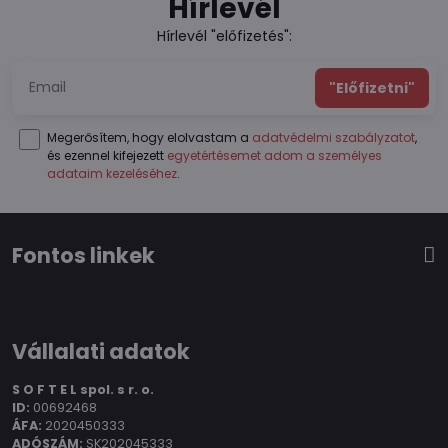
Hírlevél
Hírlevél "előfizetés":
"Előfizetni"
Megerősítem, hogy elolvastam a
adatvédelmi szabályzatot
,
és ezennel kifejezett
egyetértésemet adom a személyes
adataim kezeléséhez
.
Fontos linkek
Vállalati adatok
S O F T E L spol.
s r. o.
ID:
00692468
ÁFA:
2020450333
ADÓSZÁM:
SK202045333