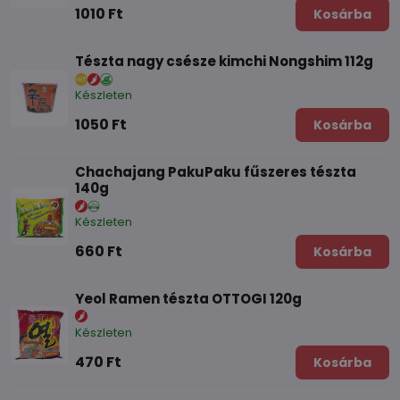
1010 Ft
Kosárba
Tészta nagy csésze kimchi Nongshim 112g
Készleten
1050 Ft
Kosárba
Chachajang PakuPaku fűszeres tészta
140g
Készleten
660 Ft
Kosárba
Yeol Ramen tészta OTTOGI 120g
Készleten
470 Ft
Kosárba