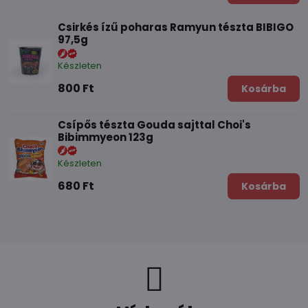
Csirkés ízű poharas Ramyun tészta BIBIGO
97,5g
Készleten
800 Ft
Kosárba
Csípős tészta Gouda sajttal Choi's
Bibimmyeon 123g
Készleten
680 Ft
Kosárba