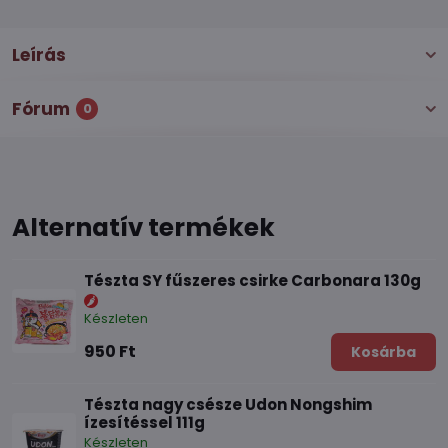
Leírás
Fórum
0
Alternatív termékek
Tészta SY fűszeres csirke Carbonara 130g
Készleten
950 Ft
Kosárba
Tészta nagy csésze Udon Nongshim
ízesítéssel 111g
Készleten