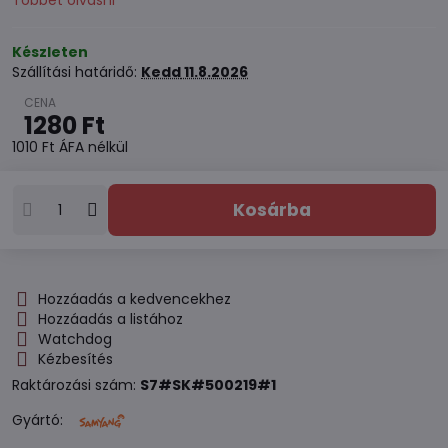
Többet olvasni
Készleten
Szállítási határidő:
Kedd
11.8.2026
1280 Ft
1010 Ft
ÁFA nélkül
Kosárba
Hozzáadás a kedvencekhez
Hozzáadás a listához
Watchdog
Kézbesítés
Raktározási szám:
S7#SK#500219#1
Gyártó: