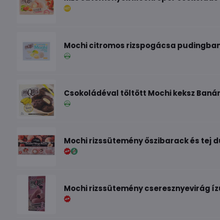
Mochi citromos rizspogácsa pudingban
Csokoládéval töltött Mochi keksz Baná
Mochi rizssütemény őszibarack és tej d
Mochi rizssütemény cseresznyevirág íz