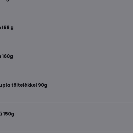
 168 g
n 160g
upla töltelékkel 90g
ű 150g