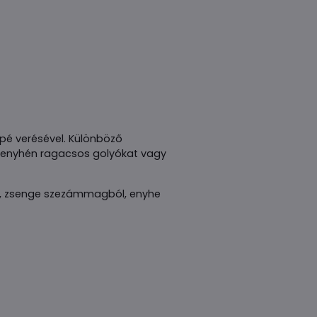
pé verésével. Különböző
a, enyhén ragacsos golyókat vagy
ól, zsenge szezámmagból, enyhe