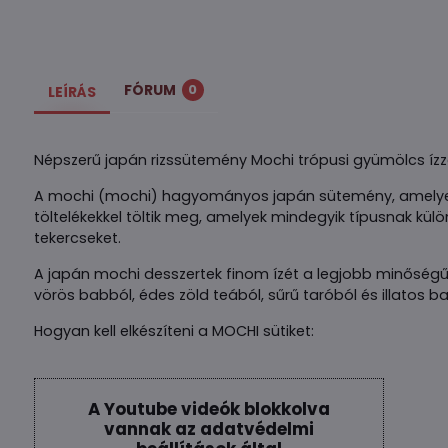
FÓRUM
0
LEÍRÁS
Népszerű japán rizssütemény Mochi trópusi gyümölcs ízze
A mochi (mochi) hagyományos japán sütemény, amelyet é
töltelékekkel töltik meg, amelyek mindegyik típusnak kü
tekercseket.
A japán mochi desszertek finom ízét a legjobb minőség
vörös babból, édes zöld teából, sűrű taróból és illatos b
Hogyan kell elkészíteni a MOCHI sütiket:
A Youtube videók blokkolva
vannak az adatvédelmi