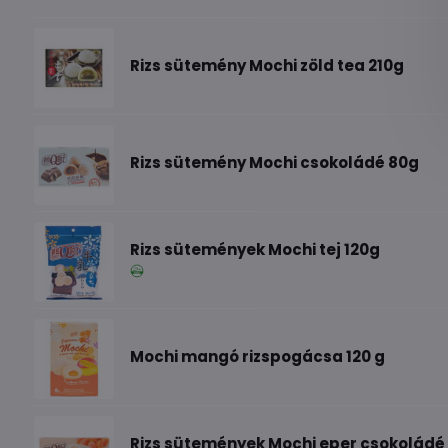
Rizs sütemény Mochi zöld tea 210g
Rizs sütemény Mochi csokoládé 80g
Rizs sütemények Mochi tej 120g
Mochi mangó rizspogácsa 120 g
Rizs sütemények Mochi eper csokoládé