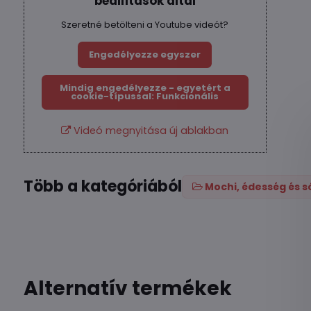
beállítások által
Szeretné betölteni a Youtube videót?
Engedélyezze egyszer
Mindig engedélyezze - egyetért a
cookie-típussal: Funkcionális
Videó megnyitása új ablakban
Több a kategóriából
Mochi, édesség és s
Alternatív termékek