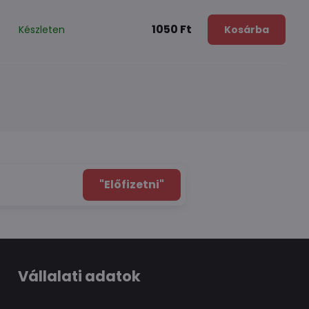
1050 Ft
Készleten
Kosárba
"Előfizetni"
Vállalati adatok