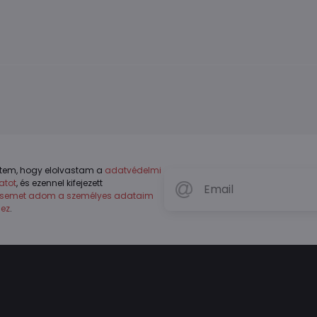
tem, hogy elolvastam a
adatvédelmi
atot
, és ezennel kifejezett
ésemet adom a személyes adataim
hez
.