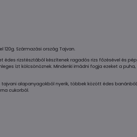
l 120g. Származási ország Tajvan.
des rizstésztából készítenek ragadós rizs főzésével és pép
lönleges ízt kölcsönöznek. Mindenki imádni fogja ezeket a puh
ű tajvani alapanyagokból nyerik, többek között édes banánb
arna cukorból.