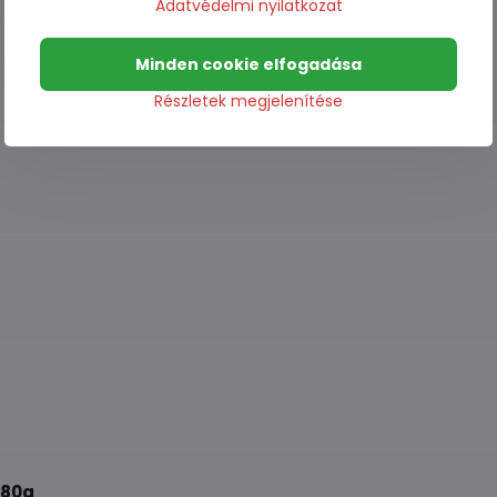
Adatvédelmi nyilatkozat
Minden cookie elfogadása
Részletek megjelenítése
 80g