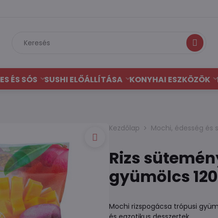
Keresés
ES ÉS SÓS
SUSHI ELŐÁLLÍTÁSA
KONYHAI ESZKÖZÖK
Kezdőlap
Mochi, édesség és 
Rizs sütemén
gyümölcs 12
Mochi rizspogácsa trópusi gyümöl
és egzotikus desszertek.