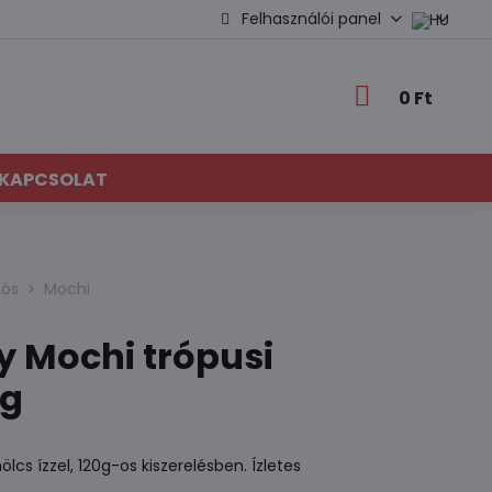
Felhasználói panel
0 Ft
KAPCSOLAT
sós
Mochi
y Mochi trópusi
0g
cs ízzel, 120g-os kiszerelésben. Ízletes