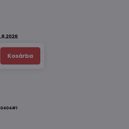
.8.2026
Kosárba
70404#1