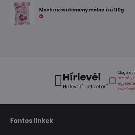
Mochi rizssütemény málna ízű 110g
Megerősí
Hírlevél
szabályz
egyetért
Hírlevél "előfizetés":
kezelésé
Fontos linkek