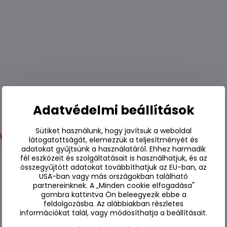
Adatvédelmi beállítások
Sütiket használunk, hogy javítsuk a weboldal
ós
Mochi
látogatottságát, elemezzük a teljesítményét és
adatokat gyűjtsünk a használatáról. Ehhez harmadik
fél eszközeit és szolgáltatásait is használhatjuk, és az
összegyűjtött adatokat továbbíthatjuk az EU-ban, az
USA-ban vagy más országokban található
partnereinknek. A „Minden cookie elfogadása"
gombra kattintva Ön beleegyezik ebbe a
feldolgozásba. Az alábbiakban részletes
információkat talál, vagy módosíthatja a beállításait.