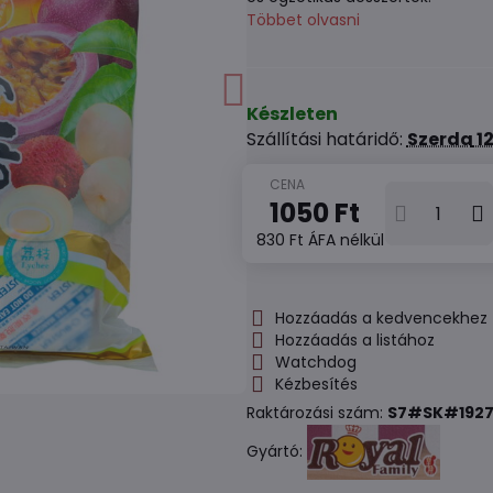
Többet olvasni
Készleten
Szállítási határidő:
Szerda
12
1050 Ft
830 Ft
ÁFA nélkül
Hozzáadás a kedvencekhez
Hozzáadás a listához
Watchdog
Kézbesítés
Raktározási szám:
S7#SK#192
Gyártó: