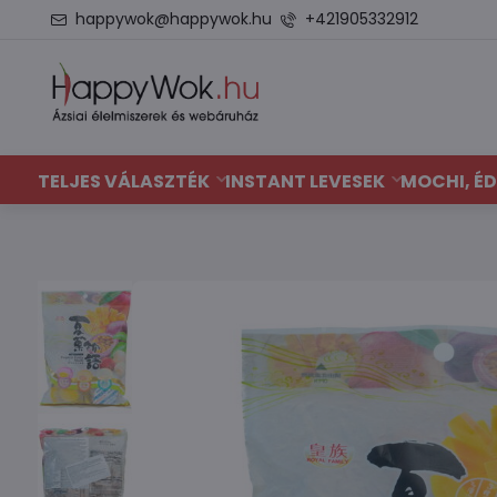
happywok@happywok.hu
+421905332912
TELJES VÁLASZTÉK
INSTANT LEVESEK
MOCHI, ÉD